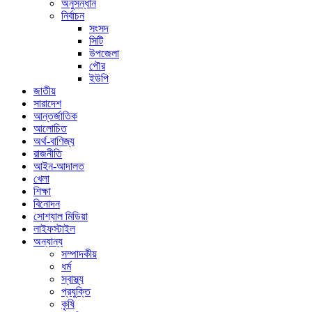
অনুসন্ধান
নির্বাচন
সংসদ
সিটি
উপজেলা
পৌর
ইউপি
জাতীয়
সারাদেশ
আন্তর্জাতিক
আলোচিত
অর্থ-বাণিজ্য
রাজনীতি
আইন-আদালত
খেলা
শিক্ষা
বিনোদন
সোশ্যাল মিডিয়া
লাইফস্টাইল
অন্যান্য
সম্পাদকীয়
ধর্ম
স্বাস্থ্য
প্রযুক্তি
কৃষি