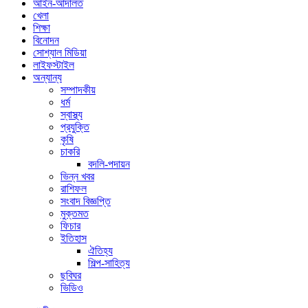
আইন-আদালত
খেলা
শিক্ষা
বিনোদন
সোশ্যাল মিডিয়া
লাইফস্টাইল
অন্যান্য
সম্পাদকীয়
ধর্ম
স্বাস্থ্য
প্রযুক্তি
কৃষি
চাকরি
বদলি-পদায়ন
ভিন্ন খবর
রাশিফল
সংবাদ বিজ্ঞপ্তি
মুক্তমত
ফিচার
ইতিহাস
ঐতিহ্য
শিল্প-সাহিত্য
ছবিঘর
ভিডিও