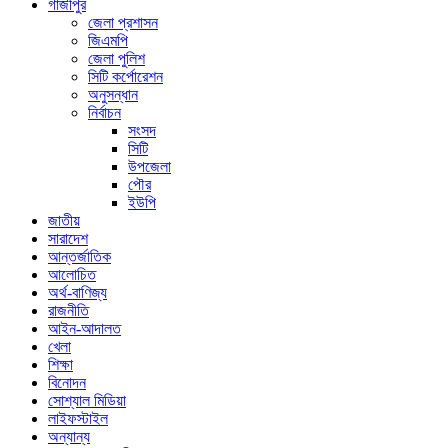
গাজীপুর
জেলা প্রশাসন
জিএমপি
জেলা পুলিশ
সিটি কর্পোরেশন
অনুসন্ধান
নির্বাচন
সংসদ
সিটি
উপজেলা
পৌর
ইউপি
জাতীয়
সারাদেশ
আন্তর্জাতিক
আলোচিত
অর্থ-বাণিজ্য
রাজনীতি
আইন-আদালত
খেলা
শিক্ষা
বিনোদন
সোশ্যাল মিডিয়া
লাইফস্টাইল
অন্যান্য