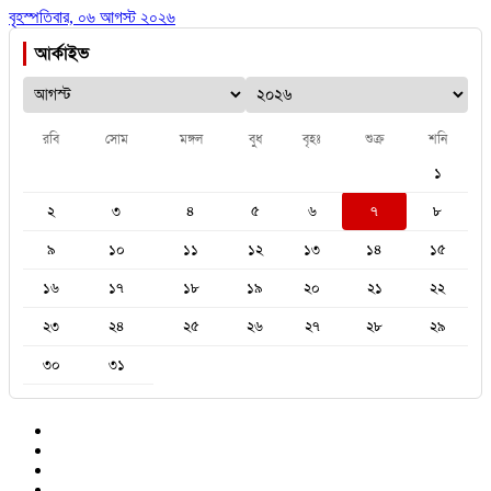
বৃহস্পতিবার, ০৬ আগস্ট ২০২৬
আর্কাইভ
রবি
সোম
মঙ্গল
বুধ
বৃহঃ
শুক্র
শনি
১
২
৩
৪
৫
৬
৭
৮
৯
১০
১১
১২
১৩
১৪
১৫
১৬
১৭
১৮
১৯
২০
২১
২২
২৩
২৪
২৫
২৬
২৭
২৮
২৯
৩০
৩১