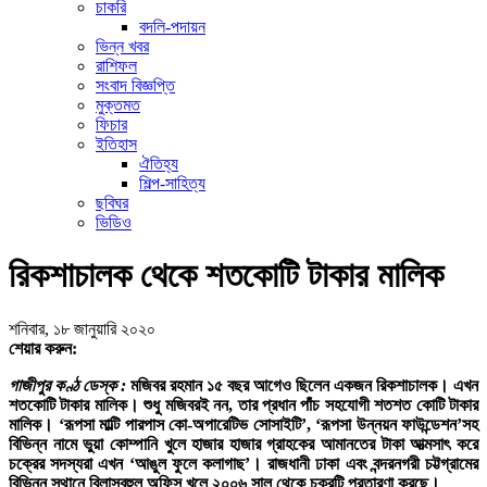
চাকরি
বদলি-পদায়ন
ভিন্ন খবর
রাশিফল
সংবাদ বিজ্ঞপ্তি
মুক্তমত
ফিচার
ইতিহাস
ঐতিহ্য
শিল্প-সাহিত্য
ছবিঘর
ভিডিও
রিকশাচালক থেকে শতকোটি টাকার মালিক
শনিবার, ১৮ জানুয়ারি ২০২০
শেয়ার করুন:
গাজীপুর কণ্ঠ ডেস্ক :
মজিবর রহমান ১৫ বছর আগেও ছিলেন একজন রিকশাচালক। এখন
শতকোটি টাকার মালিক। শুধু মজিবরই নন, তার প্রধান পাঁচ সহযোগী শতশত কোটি টাকার
মালিক। ‘রূপসা মাল্টি পারপাস কো-অপারেটিভ সোসাইটি’, ‘রূপসা উন্নয়ন ফাউন্ডেশন’সহ
বিভিন্ন নামে ভুয়া কোম্পানি খুলে হাজার হাজার গ্রাহকের আমানতের টাকা আত্মসাৎ করে
চক্রের সদস্যরা এখন ‘আঙুল ফুলে কলাগাছ’। রাজধানী ঢাকা এবং বন্দরনগরী চট্টগ্রামের
বিভিন্ন স্থানে বিলাসবহুল অফিস খুলে ২০০৬ সাল থেকে চক্রটি প্রতারণা করছে।