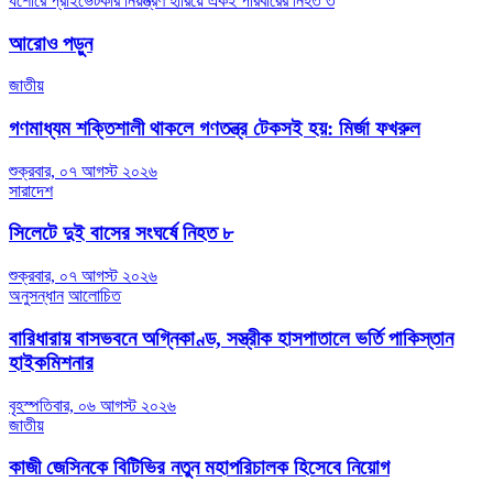
যশোরে প্রাইভেটকার নিয়ন্ত্রণ হারিয়ে একই পরিবারের নিহত ৩
navigation
আরোও পড়ুন
জাতীয়
গণমাধ্যম শক্তিশালী থাকলে গণতন্ত্র টেকসই হয়: মির্জা ফখরুল
শুক্রবার, ০৭ আগস্ট ২০২৬
সারাদেশ
সিলেটে দুই বাসের সংঘর্ষে নিহত ৮
শুক্রবার, ০৭ আগস্ট ২০২৬
অনুসন্ধান
আলোচিত
বারিধারায় বাসভবনে অগ্নিকাণ্ড, সস্ত্রীক হাসপাতালে ভর্তি পাকিস্তান
হাইকমিশনার
বৃহস্পতিবার, ০৬ আগস্ট ২০২৬
জাতীয়
কাজী জেসিনকে বিটিভির নতুন মহাপরিচালক হিসেবে নিয়োগ