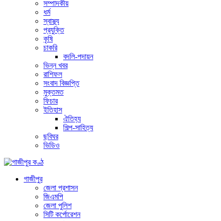
সম্পাদকীয়
ধর্ম
স্বাস্থ্য
প্রযুক্তি
কৃষি
চাকরি
বদলি-পদায়ন
ভিন্ন খবর
রাশিফল
সংবাদ বিজ্ঞপ্তি
মুক্তমত
ফিচার
ইতিহাস
ঐতিহ্য
শিল্প-সাহিত্য
ছবিঘর
ভিডিও
গাজীপুর
জেলা প্রশাসন
জিএমপি
জেলা পুলিশ
সিটি কর্পোরেশন