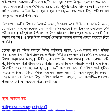
মাল্টি পারপাস কো-অপারেটিভ সোসাইটি’ নামে ভুয়া কোম্পানি খুলে প্রতারণা শুরু করে।
২০১৫ সালে তারা ঢাকার মতিঝিলের ২৯২, ইনার সার্কুলার রোডে অফিস নেয়। ২০১৮ সাল
পর্যন্ত সেখানে অফিস ছিল। হাজার হাজার গ্রাহকের কাছ থেকে বিপুল পরিমাণ অর্থ
সংগ্রহের পর তারা পালিয়ে যায়।
চট্টগ্রামে চক্রটির বিশাল নেটওয়ার্ক রয়েছে উল্লেখ করে ডিবির এক কর্মকর্তা বলেন,
চট্টগ্রামে এ প্রতারক চক্রের চারটি শাখা অফিস রয়েছে। সেখানে এক হাজারেরও বেশি
কর্মী রয়েছে। চট্টগ্রামের ইপিজেড অফিসে অভিযান চালিয়ে প্রায় সাড়ে ৮ কোটি টাকা
উদ্ধার করা হয়। এ টাকার উৎস সম্পর্কে গ্রেপ্তার চক্রের সদস্যরা কোনো সদুত্তর দিতে
পারেনি।
চক্রের প্রধান মজিবর সম্পর্কে ডিবির কর্মকর্তারা জানান, ২০০৬ সালের আগে মজিবর
রিকশাচালক ছিল। রিকশাচালক থেকে কীভাবে তিনি ভয়াবহ প্রতারণায় জড়িয়ে পড়েছেন এ
বিষয়ে অনুসন্ধান চলছে। তিনি ভুয়া কোম্পানির চেয়ারম্যান। তার গ্রামের বাড়ি
পটুয়াখালীর কলাপাড়া থানার নেওয়াপাড়ায়। তার বাবার নাম আমজাদ আলী। তার বিষয়ে
বিস্তারিত তথ্য সংগ্রহ করা হচ্ছে। চক্রটি প্রতারণা করে কী পরিমাণ অর্থ হাতিয়ে
নিয়েছে এ বিষয়ে এখনই নিশ্চিত করে বলা সম্ভব নয়। এ বিষয়ে অনুসন্ধান চলছে।
চক্রের সদস্যরা চট্টগ্রামে বিপুল পরিমাণ অর্থ-সম্পদ গড়েছেন বলে প্রাথমিকভাবে তথ্য
পাওয়া গেছে। এ বিষয়গুলো খতিয়ে দেখা হচ্ছে।
সূত্র: আমাদের সময়
Post
গাজীপুরে বন দখলে ভয়ঙ্কর সিন্ডিকেট