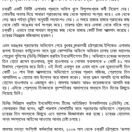
চক্রটি একটি নির্দিষ্ট এলাকায় প্রথমে অফিস খুলে বিপুলসংখ্যক কর্মী নিয়োগ দেয়।
লোভনীয় অফার দিয়ে সাধারণ গ্রাহকদের কাছ থেকে আমানত সংগ্রহ করে। এক থেকে
দেড় বছর পর্যন্ত চুক্তি অনুযায়ী লভ্যাংশও দেয়। এ সময়ে হাজার হাজার গ্রাহকের কাছ
থেকে মোটা অঙ্কের অর্থ সংগ্রহ করে। তারপর হঠাৎ করে এলাকা থেকে সটকে পড়ে
চক্রটি। এভাবে তারা সাধারণ মানুষের কাছ থেকে হাজার কোটি টাকা আত্মসাৎ করেছে।
চক্রের নিয়ন্ত্রক মজিবরসহ ছয়জন।
এমন ভয়ঙ্কর প্রতারণার অভিযোগ পেয়ে বুধবার বন্দরনগরী চট্টগ্রামের ইপিজেড এলাকার
রূপসা উন্নয়ন ফাউন্ডেশন নামে ভুয়া কোম্পানির অফিসে অভিযান চালায় ঢাকা মহানগর
গোয়েন্দা পুলিশের (ডিবি) সিরিয়াস ক্রাইম ইনভেস্টিগেশন টিম। অভিযানে চক্রের অন্যতম
তিন হোতা রাসেল হাওলাদার, মুসা হাওলাদার ও গোলাম ফয়সালকে ৮ কোটি ৪২ লাখ
টাকাসহ গ্রেপ্তার করে ডিবি। ওই দিনই এনামুল হক এনাম নামে এক ভুক্তভোগী তিন
কোটি ১০ লাখ টাকা আত্মসাতের অভিযোগে চক্রের প্রধান মজিবর, গ্রেপ্তার তিন
আসামিসহ ৬ হোতার নাম উল্লেখ করে মামলা করেন। অন্য দুজন আসামি হলো জাকির
হোসেন হাওলাদার ও এজাজুল খান। মামলায় অজ্ঞাত আরও কয়েকজনকে আসামি করা
হয়। এদিকে গ্রেপ্তার তিনজনকে বৃহস্পতিবার আদালতের মাধ্যমে তিন দিনের রিমান্ডে
নিয়েছে ডিবি।
ডিবির সিরিয়াস ক্রাইম ইনভেস্টিগেশন টিমের অতিরিক্ত উপকমিশনার (এডিসি) মো.
সোলায়মান মিয়া বলেন, মাল্টি পারপাস সোসাইটির নামে প্রতারণার অভিযোগে গ্রেপ্তার
চক্রের তিন সদস্যকে রিমান্ডে এনে ব্যাপক জিজ্ঞাসাবাদ করা হচ্ছে। চক্রের হোতাসহ
অন্য সদস্যদের আইনের আওতায় আনার চেষ্টা চলছে।
মামলার তদন্ত সংশ্লিষ্ট কর্মকর্তারা জানান, ২০০৬ সাল থেকে চক্রটি চট্টগ্রামে ‘রূপসা