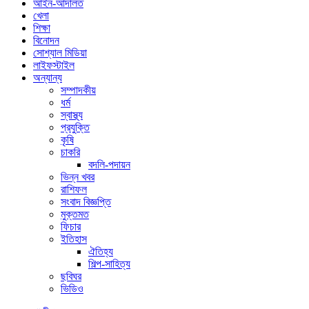
আইন-আদালত
খেলা
শিক্ষা
বিনোদন
সোশ্যাল মিডিয়া
লাইফস্টাইল
অন্যান্য
সম্পাদকীয়
ধর্ম
স্বাস্থ্য
প্রযুক্তি
কৃষি
চাকরি
বদলি-পদায়ন
ভিন্ন খবর
রাশিফল
সংবাদ বিজ্ঞপ্তি
মুক্তমত
ফিচার
ইতিহাস
ঐতিহ্য
শিল্প-সাহিত্য
ছবিঘর
ভিডিও