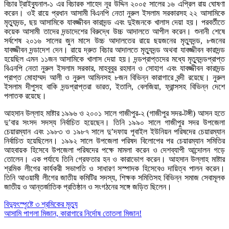
বিচার ট্রাইব্যুনাল-১ এর বিচারক শাহেদ নূর উদ্দিন ২০০৫ সালের ১৬ এপ্রিল রায় ঘোষণা
করেন। ওই রায়ে প্রধান আসামী বিএনপি নেতা নুরুল ইসলাম সরকারসহ ২২ আসামিকে
মৃত্যুদন্ড, ছয় আসামিকে যাবজ্জীবন কারাদন্ড এবং দুইজনকে খালাস দেয়া হয়। পরবর্তীতে
কয়েক আসামী তাদের দন্ডাদেশের বিরুদ্ধে উচ্চ আদালতে আপীল করেন। শুনানী শেষে
সর্বশেষ ২০১৬ সালের জুন মাসে উচ্চ আদালতের রায়ে ছয়জনের মৃত্যুদন্ড, ৮জনের
যাবজ্জীবন দন্ডাদেশ দেন। রায়ে দ্রুত বিচার আদালতে মৃত্যুদন্ড অথবা যাবজ্জীবন কারাদন্ড
হয়েছিল এমন ১১জন আসামিকে খালাস দেয়া হয়। দন্ডপ্রাপ্তদের মধ্যে মৃত্যুদন্ডপ্রাপ্ত
বিএনপি নেতা নুরুল ইসলাম সরকার, মাহবুবুর রহমান ও সোহাগ এবং যাবজ্জীবন কারাদন্ড
প্রাপ্ত মোহাম্মদ আলী ও নুরুল আমিনসহ ৮জন বিভিন্ন কারাগারে বন্দী রয়েছে। নুরুল
ইসলাম দীপুসহ বাকি দন্ডপ্রাপ্তরা ভারত, ইতালি, বেলজিয়া, ফ্রান্সসহ বিভিন্ন দেশে
পলাতক রয়েছে।
আহসান উল্লাহ মাষ্টার ১৯৯৬ ও ২০০১ সালে গাজীপুর-২ (গাজীপুর সদর-টঙ্গী) আসন হতে
দু’বার সংসদ সদস্য নির্বাচিত হয়েছেন। তিনি ১৯৯০ সালে গাজীপুর সদর উপজেলা
চেয়ারম্যান এবং ১৯৮৩ ও ১৯৮৭ সালে দু’দফায় পূবাইল ইউনিয়ন পরিষদের চেয়ারম্যান
নির্বাচিত হয়েছিলেন। ১৯৯২ সালে উপজেলা পরিষদ বিলোপের পর চেয়ারম্যান সমিতির
আহবায়ক হিসেবে উপজেলা পরিষদের পক্ষে মামলা করেন ও দেশব্যাপী আন্দোলন গড়ে
তোলেন। এক পর্যাযে তিনি গ্রেফতার হন ও কারাভোগ করেন। আহসান উল্লাহ মাষ্টার
শ্রমিক লীগের কার্যকরী সভাপতি ও সাধারণ সস্পাদক হিসেবেও দায়িত্ব পালন করেন।
তিনি আওয়ামী লীগের জাতীয় কমিটির সদস্য, শিক্ষক সমিতিসহ বিভিন্ন সমাজ সেবামূলক
জাতীয় ও আন্তর্জাতিক প্রতিষ্ঠান ও সংগঠনের সঙ্গে জড়িত ছিলেন।
Post
বিদ্যুৎস্পৃষ্টে ৩ শ্রমিকের মৃত্যু
আসামি পাগলা মিজান, কারাগারে নির্দোষ তোতলা মিজান!
navigation