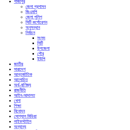
গাজীপুর
জেলা প্রশাসন
জিএমপি
জেলা পুলিশ
সিটি কর্পোরেশন
অনুসন্ধান
নির্বাচন
সংসদ
সিটি
উপজেলা
পৌর
ইউপি
জাতীয়
সারাদেশ
আন্তর্জাতিক
আলোচিত
অর্থ-বাণিজ্য
রাজনীতি
আইন-আদালত
খেলা
শিক্ষা
বিনোদন
সোশ্যাল মিডিয়া
লাইফস্টাইল
অন্যান্য