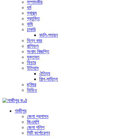
সম্পাদকীয়
ধর্ম
স্বাস্থ্য
প্রযুক্তি
কৃষি
চাকরি
বদলি-পদায়ন
ভিন্ন খবর
রাশিফল
সংবাদ বিজ্ঞপ্তি
মুক্তমত
ফিচার
ইতিহাস
ঐতিহ্য
শিল্প-সাহিত্য
ছবিঘর
ভিডিও
গাজীপুর
জেলা প্রশাসন
জিএমপি
জেলা পুলিশ
সিটি কর্পোরেশন