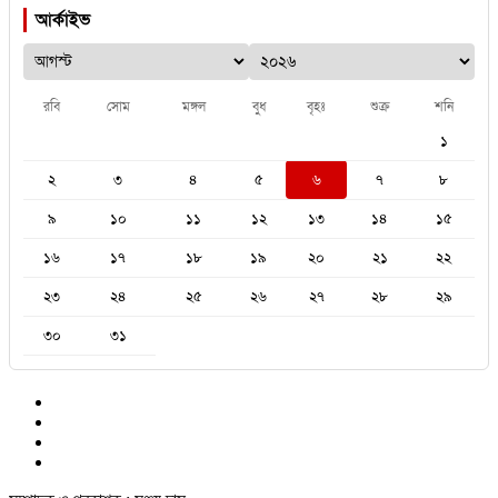
আর্কাইভ
রবি
সোম
মঙ্গল
বুধ
বৃহঃ
শুক্র
শনি
১
২
৩
৪
৫
৬
৭
৮
৯
১০
১১
১২
১৩
১৪
১৫
১৬
১৭
১৮
১৯
২০
২১
২২
২৩
২৪
২৫
২৬
২৭
২৮
২৯
৩০
৩১