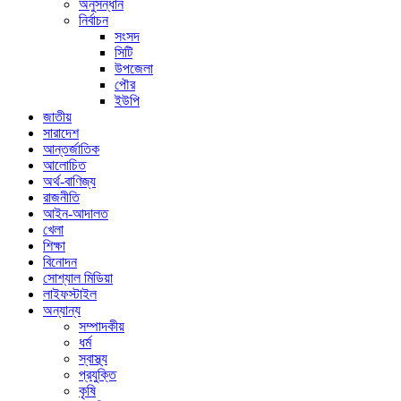
অনুসন্ধান
নির্বাচন
সংসদ
সিটি
উপজেলা
পৌর
ইউপি
জাতীয়
সারাদেশ
আন্তর্জাতিক
আলোচিত
অর্থ-বাণিজ্য
রাজনীতি
আইন-আদালত
খেলা
শিক্ষা
বিনোদন
সোশ্যাল মিডিয়া
লাইফস্টাইল
অন্যান্য
সম্পাদকীয়
ধর্ম
স্বাস্থ্য
প্রযুক্তি
কৃষি