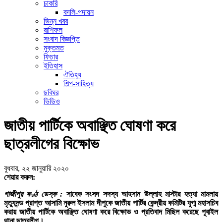
চাকরি
বদলি-পদায়ন
ভিন্ন খবর
রাশিফল
সংবাদ বিজ্ঞপ্তি
মুক্তমত
ফিচার
ইতিহাস
ঐতিহ্য
শিল্প-সাহিত্য
ছবিঘর
ভিডিও
জাতীয় পার্টিকে অবাঞ্ছিত ঘোষণা করে
ছাত্রলীগের বিক্ষোভ
বুধবার, ২২ জানুয়ারি ২০২০
শেয়ার করুন:
গাজীপুর কণ্ঠ ডেস্ক :
সাবেক সংসদ সদস্য আহসান উল্লাহ মাস্টার হত্যা মামলায়
মৃত্যুদন্ড প্রাপ্ত আসামি নুরুল ইসলাম দীপুকে জাতীয় পার্টির কেন্দ্রীয় কমিটির যুগ্ম মহাসচিব
করায় জাতীয় পার্টিকে অবাঞ্ছিত ঘোষণা করে বিক্ষোভ ও প্রতিবাদ মিছিল করেছে পূবাইল
থানা ছাত্রলীগ।