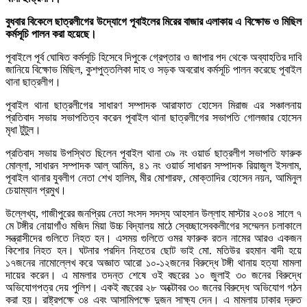
বুধবার বিকেলে ছাত্রলীগের উদ্যোগে পূবাইলের মিরের বাজার এলাকায় এ বিক্ষোভ ও মিছিল
কর্মসূচি পালন করা হয়েছে।
পূবাইলে পূর্ব ঘোষিত কর্মসূচি হিসেবে দিপুকে গ্রেপ্তার ও জাপার পদ থেকে অব্যাহতির দাবি
জানিয়ে বিক্ষোভ মিছিল, কুশপুত্তলিকা দাহ ও সড়ক অবরোধ কর্মসূচি পালন করেছে পূবাইল
থানা ছাত্রলীগ।
পূবাইল থানা ছাত্রলীগের সাধারণ সম্পাদক আরাফাত হোসেন মিরাজ এর সঞ্চালনায়
প্রতিবাদ সভায় সভাপতিত্ব করেন পূবাইল থানা ছাত্রলীগের সভাপতি গোলজার হোসেন
মৃধা টুটুল।
প্রতিবাদ সভায় উপস্থিত ছিলেন পূবাইল থানা ৩৯ নং ওয়ার্ড ছাত্রলীগ সভাপতি ফারুক
মোল্লা, সাধারন সম্পাদক আল্ আমিন, ৪১ নং ওয়ার্ড সাধারন সম্পাদক রিয়াজুল ইসলাম,
পূবাইল থানার যুবলীগ নেতা শেখ হালিম, মীর মোশারফ, মোক্তাদির হোসেন নয়ন, আমিনুল
চেয়াম্যান প্রমুখ।
উল্লেখ্য, গাজীপুরের জনপ্রিয় নেতা সংসদ সদস্য আহসান উল্লাহ মাস্টার ২০০৪ সালে ৭
মে টঙ্গীর নোয়াগাঁও মজিদ মিয়া উচ্চ বিদ্যালয় মাঠে স্বেচ্ছাসেবকলীগের সম্মেলন চলাকালে
সন্ত্রাসীদের গুলিতে নিহত হন। এসময় গুলিতে ওমর ফারুক রতন নামের আরও একজন
কিশোর নিহত হন। ঘটনার পরদিন নিহতের ছোট ভাই মো. মতিউর রহমান বাদী হয়ে
১৭জনের নামোল্লেখ করে অজ্ঞাত আরো ১০-১২জনের বিরুদ্ধে টঙ্গী থানায় হত্যা মামলা
দায়ের করেন। এ মামলার তদন্ত শেষে ওই বছরের ১০ জুলাই ৩০ জনের বিরুদ্ধে
অভিযোগপত্র দেয় পুলিশ। একই বছরের ২৮ অক্টোবর ৩০ জনের বিরুদ্ধে অভিযোগ গঠন
করা হয়। রাষ্ট্রপক্ষে ৩৪ এবং আসামিপক্ষে দুজন সাক্ষ্য দেন। এ মামলায় ঢাকার দ্রুত