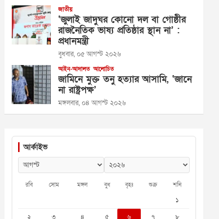
জাতীয়
‘জুলাই জাদুঘর কোনো দল বা গোষ্ঠীর
রাজনৈতিক ভাষ্য প্রতিষ্ঠার স্থান না’ :
প্রধানমন্ত্রী
বুধবার, ০৫ আগস্ট ২০২৬
আইন-আদালত
আলোচিত
জামিনে মুক্ত তনু হত্যার আসামি, ‘জানে
না রাষ্ট্রপক্ষ’
মঙ্গলবার, ০৪ আগস্ট ২০২৬
আর্কাইভ
রবি
সোম
মঙ্গল
বুধ
বৃহঃ
শুক্র
শনি
১
২
৩
৪
৫
৬
৭
৮