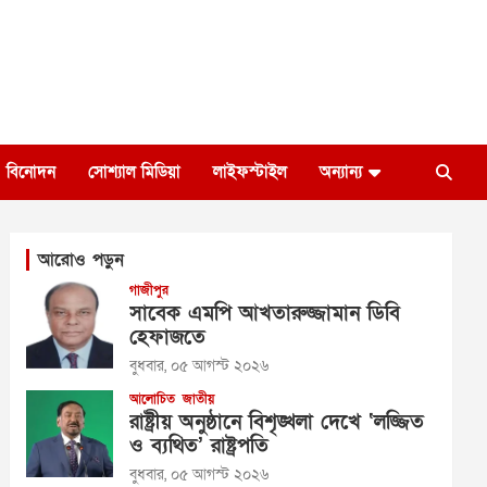
বিনোদন
সোশ্যাল মিডিয়া
লাইফস্টাইল
অন্যান্য
আরোও পড়ুন
গাজীপুর
সাবেক এমপি আখতারুজ্জামান ডিবি
হেফাজতে
বুধবার, ০৫ আগস্ট ২০২৬
আলোচিত
জাতীয়
রাষ্ট্রীয় অনুষ্ঠানে বিশৃঙ্খলা দেখে ‘লজ্জিত
ও ব্যথিত’ রাষ্ট্রপতি
বুধবার, ০৫ আগস্ট ২০২৬