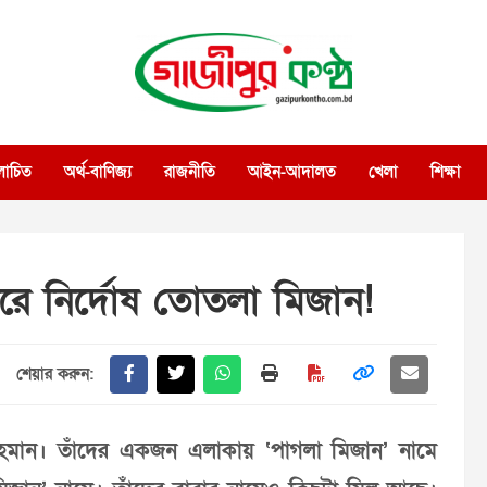
গাজীপুর কণ্ঠ
গণমানুষের কণ্ঠ
োচিত
অর্থ-বাণিজ্য
রাজনীতি
আইন-আদালত
খেলা
শিক্ষা
রে নির্দোষ তোতলা মিজান!
শেয়ার করুন:
হমান। তাঁদের একজন এলাকায় ‘পাগলা মিজান’ নামে