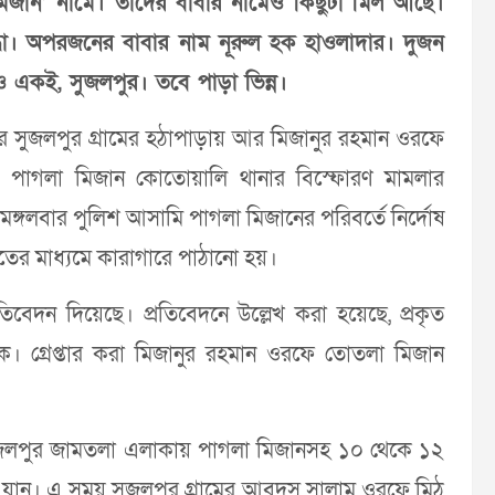
জান’ নামে। তাঁদের বাবার নামেও কিছুটা মিল আছে।
্ধা। অপরজনের বাবার নাম নূরুল হক হাওলাদার। দুজন
ও একই, সুজলপুর। তবে পাড়া ভিন্ন।
 সুজলপুর গ্রামের হঠাপাড়ায় আর মিজানুর রহমান ওরফে
। পাগলা মিজান কোতোয়ালি থানার বিস্ফোরণ মামলার
ঙ্গলবার পুলিশ আসামি পাগলা মিজানের পরিবর্তে নির্দোষ
তের মাধ্যমে কারাগারে পাঠানো হয়।
েদন দিয়েছে। প্রতিবেদনে উল্লেখ করা হয়েছে, প্রকৃত
 গ্রেপ্তার করা মিজানুর রহমান ওরফে তোতলা মিজান
 সুজলপুর জামতলা এলাকায় পাগলা মিজানসহ ১০ থেকে ১২
াতে যান। এ সময় সুজলপুর গ্রামের আবদুস সালাম ওরফে মিঠু