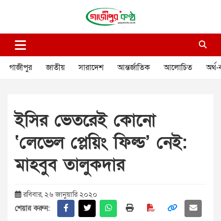
Skip
to
content
গাজীপুর কণ্ঠ
গণমানুষের কণ্ঠ
গাজীপুর
জাতীয়
সারাদেশ
আন্তর্জাতিক
আলোচিত
অর্থ-
ইসির ভেতরেই কোনো
‘লেভেল প্লেয়িং ফিল্ড’ নেই:
মাহবুব তালুকদার
রবিবার, ২৬ জানুয়ারি ২০২০
শেয়ার করুন: