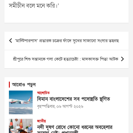
সমীচীন বলে মনে করি।’
Post
’মাল্টিপারপাস’ প্রতারক চক্রের ফাঁদে সুখের সাজানো সংসার তছনছ
navigation
শ্রীপুরে শিশু সন্তানকে গলা কেটে হত্যাচেষ্টা : মাদকাসক্ত পিতা আটক
আরোও পড়ুন
আলোচিত
বিমান বাংলাদেশের সব পদোন্নতি স্থগিত
বৃহস্পতিবার, ০৬ আগস্ট ২০২৬
জাতীয়
নদী দূষণ রোধে কোনো ধরনের অবহেলার