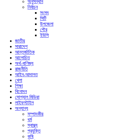
অনুসন্ধান
নির্বাচন
সংসদ
সিটি
উপজেলা
পৌর
ইউপি
জাতীয়
সারাদেশ
আন্তর্জাতিক
আলোচিত
অর্থ-বাণিজ্য
রাজনীতি
আইন-আদালত
খেলা
শিক্ষা
বিনোদন
সোশ্যাল মিডিয়া
লাইফস্টাইল
অন্যান্য
সম্পাদকীয়
ধর্ম
স্বাস্থ্য
প্রযুক্তি
কৃষি