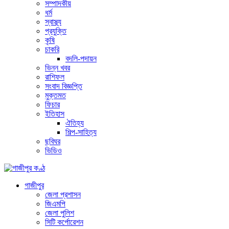
সম্পাদকীয়
ধর্ম
স্বাস্থ্য
প্রযুক্তি
কৃষি
চাকরি
বদলি-পদায়ন
ভিন্ন খবর
রাশিফল
সংবাদ বিজ্ঞপ্তি
মুক্তমত
ফিচার
ইতিহাস
ঐতিহ্য
শিল্প-সাহিত্য
ছবিঘর
ভিডিও
গাজীপুর
জেলা প্রশাসন
জিএমপি
জেলা পুলিশ
সিটি কর্পোরেশন