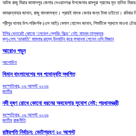
আটক রাজু মিয়ার জামালপুর জেলার দেওয়ানগঞ্জ উপজেলার রামপুরা গ্রামের মৃত হানিফ মিয়ার
কামরুন্নাহার জানান, রাজু মাদকাসক্ত। প্রায়ই মাদক কেনার জন্য টাকা চাইতো। রবিবা
শ্রীপুর থানার উপ-পরিদর্শক (এস আই) বেলাল হোসেন জানান, শিশুটিকে প্রথমে মাওনা 
Post
ইসির ভেতরেই কোনো ‘লেভেল প্লেয়িং ফিল্ড’ নেই: মাহবুব তালুকদার
ক্লু-লেস ‘ডাকাতি’ মামলার রহস্য উদঘাটন করে সম্মাননা পেলেন ওসি মিজান
navigation
আরোও পড়ুন
আলোচিত
বিমান বাংলাদেশের সব পদোন্নতি স্থগিত
বৃহস্পতিবার, ০৬ আগস্ট ২০২৬
জাতীয়
নদী দূষণ রোধে কোনো ধরনের অবহেলার সুযোগ নেই: প্রধানমন্ত্রী
বৃহস্পতিবার, ০৬ আগস্ট ২০২৬
জাতীয়
রাজনীতি
রাষ্ট্রপতি নির্বাচন: ভোটগ্রহণ ২০ আগস্ট