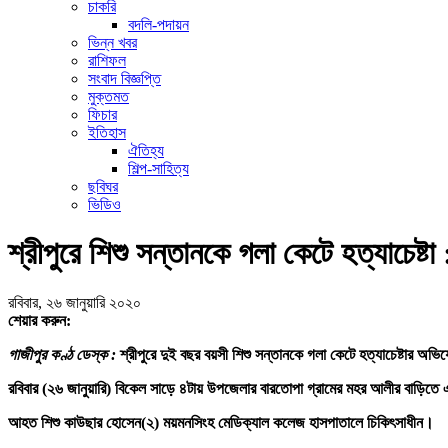
চাকরি
বদলি-পদায়ন
ভিন্ন খবর
রাশিফল
সংবাদ বিজ্ঞপ্তি
মুক্তমত
ফিচার
ইতিহাস
ঐতিহ্য
শিল্প-সাহিত্য
ছবিঘর
ভিডিও
শ্রীপুরে শিশু সন্তানকে গলা কেটে হত্যাচেষ্
রবিবার, ২৬ জানুয়ারি ২০২০
শেয়ার করুন:
গাজীপুর কণ্ঠ ডেস্ক :
শ্রীপুরে দুই বছর বয়সী শিশু সন্তানকে গলা কেটে হত্যাচেষ্টার অ
রবিবার (২৬ জানুয়ারি) বিকেল সাড়ে ৪টায় উপজেলার বারতোপা গ্রামের মহর আলীর বাড়িতে
আহত শিশু কাউছার হোসেন(২) ময়মনসিংহ মেডিক্যাল কলেজ হাসপাতালে চিকিৎসাধীন।