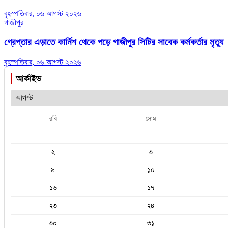
বৃহস্পতিবার, ০৬ আগস্ট ২০২৬
গাজীপুর
গ্রেপ্তার এড়াতে কার্নিশ থেকে পড়ে গাজীপুর সিটির সাবেক কর্মকর্তার মৃত্যু
বৃহস্পতিবার, ০৬ আগস্ট ২০২৬
আর্কাইভ
রবি
সোম
২
৩
৯
১০
১৬
১৭
২৩
২৪
৩০
৩১