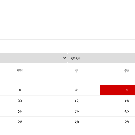
মঙ্গল
বুধ
বৃহঃ
৪
৫
৬
১১
১২
১৩
১৮
১৯
২০
২৫
২৬
২৭