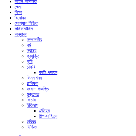
আইন-আদালত
খেলা
শিক্ষা
বিনোদন
সোশ্যাল মিডিয়া
লাইফস্টাইল
অন্যান্য
সম্পাদকীয়
ধর্ম
স্বাস্থ্য
প্রযুক্তি
কৃষি
চাকরি
বদলি-পদায়ন
ভিন্ন খবর
রাশিফল
সংবাদ বিজ্ঞপ্তি
মুক্তমত
ফিচার
ইতিহাস
ঐতিহ্য
শিল্প-সাহিত্য
ছবিঘর
ভিডিও