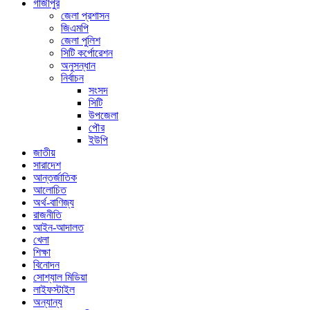
গাজীপুর
জেলা প্রশাসন
জিএমপি
জেলা পুলিশ
সিটি কর্পোরেশন
অনুসন্ধান
নির্বাচন
সংসদ
সিটি
উপজেলা
পৌর
ইউপি
জাতীয়
সারাদেশ
আন্তর্জাতিক
আলোচিত
অর্থ-বাণিজ্য
রাজনীতি
আইন-আদালত
খেলা
শিক্ষা
বিনোদন
সোশ্যাল মিডিয়া
লাইফস্টাইল
অন্যান্য