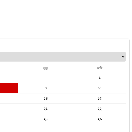
শুক্র
শনি
১
৭
৮
১৪
১৫
২১
২২
২৮
২৯