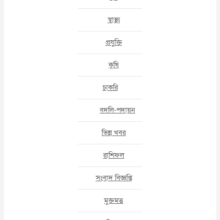
স্বাস্থ্য
প্রযুক্তি
কৃষি
চাকরি
বদলি-পদায়ন
ভিন্ন খবর
রাশিফল
সংবাদ বিজ্ঞপ্তি
মুক্তমত