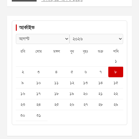
আর্কাইভ
রবি
সোম
মঙ্গল
বুধ
বৃহঃ
শুক্র
শনি
১
২
৩
৪
৫
৬
৭
৮
৯
১০
১১
১২
১৩
১৪
১৫
১৬
১৭
১৮
১৯
২০
২১
২২
২৩
২৪
২৫
২৬
২৭
২৮
২৯
৩০
৩১