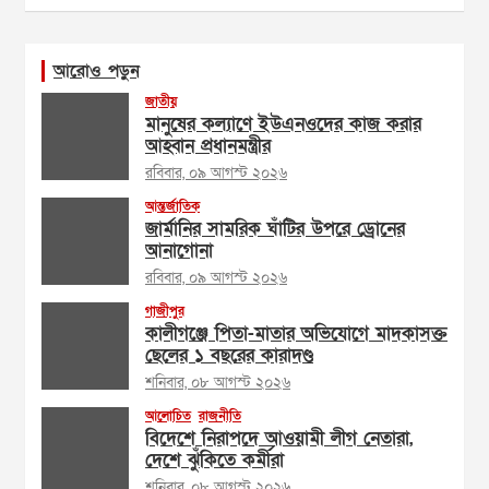
আরোও পড়ুন
জাতীয়
মানুষের কল্যাণে ইউএনওদের কাজ করার
আহ্বান প্রধানমন্ত্রীর
রবিবার, ০৯ আগস্ট ২০২৬
আন্তর্জাতিক
জার্মানির সামরিক ঘাঁটির উপরে ড্রোনের
আনাগোনা
রবিবার, ০৯ আগস্ট ২০২৬
গাজীপুর
কালীগঞ্জে পিতা-মাতার অভিযোগে মাদকাসক্ত
ছেলের ১ বছরের কারাদণ্ড
শনিবার, ০৮ আগস্ট ২০২৬
আলোচিত
রাজনীতি
বিদেশে নিরাপদে আওয়ামী লীগ নেতারা,
দেশে ঝুঁকিতে কর্মীরা
শনিবার, ০৮ আগস্ট ২০২৬