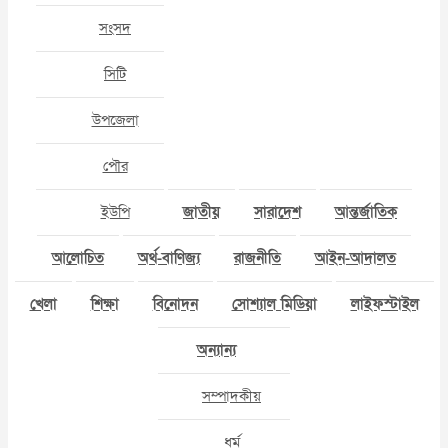
সংসদ
সিটি
উপজেলা
পৌর
ইউপি
জাতীয়
সারাদেশ
আন্তর্জাতিক
আলোচিত
অর্থ-বাণিজ্য
রাজনীতি
আইন-আদালত
খেলা
শিক্ষা
বিনোদন
সোশ্যাল মিডিয়া
লাইফস্টাইল
অন্যান্য
সম্পাদকীয়
ধর্ম