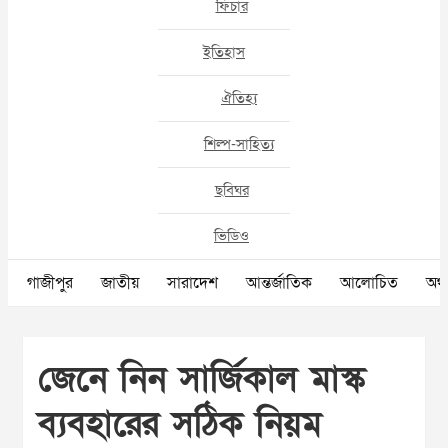
ফিচার
ইতিহাস
ঐতিহ্য
শিল্প-সাহিত্য
ছবিঘর
ভিডিও
গাজীপুর
জাতীয়
সারাদেশ
আন্তর্জাতিক
আলোচিত
অর্থ
জেনে নিন সার্জিকাল মাস্ক
ব্যবহারের সঠিক নিয়ম