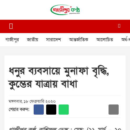
Skip
to
content
গাজীপুর কণ্ঠ
গণমানুষের কণ্ঠ
গাজীপুর
জাতীয়
সারাদেশ
আন্তর্জাতিক
আলোচিত
অর্থ-
ধনুর ব্যবসায়ে মুনাফা বৃদ্ধি,
কুম্ভের যাত্রায় বাধা
মঙ্গলবার, ১৮ ফেব্রুয়ারি ২০২০
শেয়ার করুন: