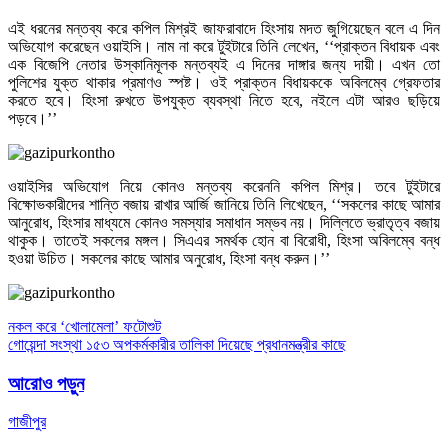
এই ধরনের মন্তব্য করে কপিল মিশ্রই জাফরাবাদে হিংসায় মদত জুগিয়েছেন বলে এ দিন
অভিযোগ করেছেন ওয়াইসি। নাম না করে টুইটারে তিনি লেখেন, ‘‘প্রাক্তন বিধায়ক এবং
এক বিজেপি নেতার উস্কানিমূলক মন্তব্যই এ দিনের দাঙ্গার জন্য দায়ী। এখন তো
পুলিশের যুক্ত থাকার প্রমাণও স্পষ্ট। ওই প্রাক্তন বিধায়ককে অবিলম্বে গ্রেফতার
করতে হবে। হিংসা রুখতে উপযুক্ত ব্যবস্থা নিতে হবে, নইলে এটা আরও ছড়িয়ে
পড়বে।’’
ওয়াইসির অভিযোগ নিয়ে কোনও মন্তব্য করেননি কপিল মিশ্র। তবে টুইটারে
বিক্ষোভকারীদের শান্তি বজায় রাখার আর্জি জানিয়ে তিনি লিখেছেন, ‘‘সকলের কাছে আমার
আনুরোধ, হিংসার মাধ্যমে কোনও সমস্যার সমাধান সম্ভব নয়। দিল্লিতে ভ্রাতৃত্ব বজায়
থাকুক। তাতেই সকলের মঙ্গল। সিএএর সমর্থক হোন বা বিরোধী, হিংসা অবিলম্বে বন্ধ
হওয়া উচিত। সকলের কাছে আমার অনুরোধ, হিংসা বন্ধ করুন।’’
Post
নকল করে ‘খোলামেলা’ ফটোশুট
গোয়েন্দা সংস্থা ১৫৩ অপকর্মকারীর তালিকা দিয়েছে প্রধানমন্ত্রীর কাছে
navigation
আরোও পড়ুন
গাজীপুর