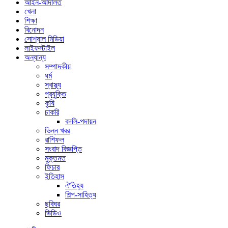
আইন-আদালত
খেলা
শিক্ষা
বিনোদন
সোশ্যাল মিডিয়া
লাইফস্টাইল
অন্যান্য
সম্পাদকীয়
ধর্ম
স্বাস্থ্য
প্রযুক্তি
কৃষি
চাকরি
বদলি-পদায়ন
ভিন্ন খবর
রাশিফল
সংবাদ বিজ্ঞপ্তি
মুক্তমত
ফিচার
ইতিহাস
ঐতিহ্য
শিল্প-সাহিত্য
ছবিঘর
ভিডিও