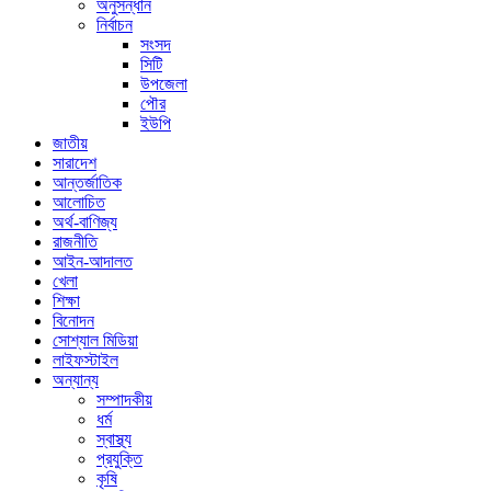
অনুসন্ধান
নির্বাচন
সংসদ
সিটি
উপজেলা
পৌর
ইউপি
জাতীয়
সারাদেশ
আন্তর্জাতিক
আলোচিত
অর্থ-বাণিজ্য
রাজনীতি
আইন-আদালত
খেলা
শিক্ষা
বিনোদন
সোশ্যাল মিডিয়া
লাইফস্টাইল
অন্যান্য
সম্পাদকীয়
ধর্ম
স্বাস্থ্য
প্রযুক্তি
কৃষি