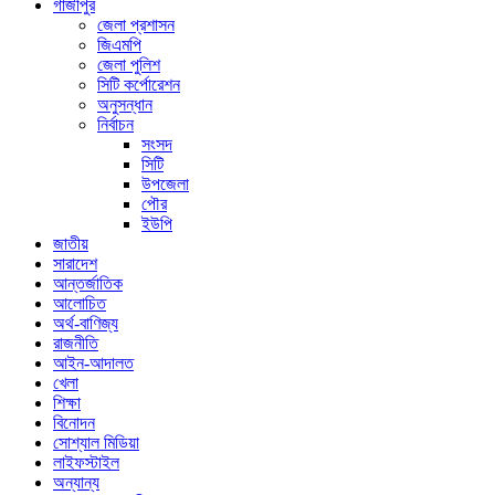
গাজীপুর
জেলা প্রশাসন
জিএমপি
জেলা পুলিশ
সিটি কর্পোরেশন
অনুসন্ধান
নির্বাচন
সংসদ
সিটি
উপজেলা
পৌর
ইউপি
জাতীয়
সারাদেশ
আন্তর্জাতিক
আলোচিত
অর্থ-বাণিজ্য
রাজনীতি
আইন-আদালত
খেলা
শিক্ষা
বিনোদন
সোশ্যাল মিডিয়া
লাইফস্টাইল
অন্যান্য