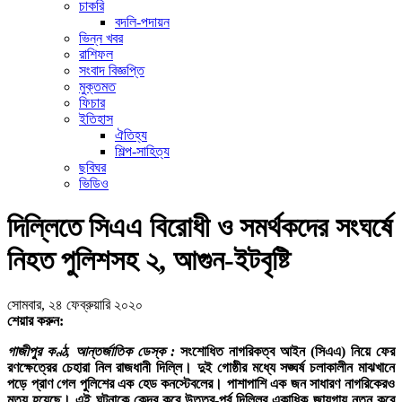
চাকরি
বদলি-পদায়ন
ভিন্ন খবর
রাশিফল
সংবাদ বিজ্ঞপ্তি
মুক্তমত
ফিচার
ইতিহাস
ঐতিহ্য
শিল্প-সাহিত্য
ছবিঘর
ভিডিও
দিল্লিতে সিএএ বিরোধী ও সমর্থকদের সংঘর্ষে
নিহত পুলিশসহ ২, আগুন-ইটবৃষ্টি
সোমবার, ২৪ ফেব্রুয়ারি ২০২০
শেয়ার করুন:
গাজীপুর কণ্ঠ, আন্তর্জাতিক ডেস্ক :
সংশোধিত নাগরিকত্ব আইন (সিএএ) নিয়ে ফের
রণক্ষেত্রের চেহারা নিল রাজধানী দিল্লি। দুই গোষ্ঠীর মধ্যে সঙ্ঘর্ষ চলাকালীন মাঝখানে
পড়ে প্রাণ গেল পুলিশের এক হেড কনস্টেবলের। পাশাপাশি এক জন সাধারণ নাগরিকেরও
মৃত্যু হয়েছে। এই ঘটনাকে কেন্দ্র করে উত্তর-পূর্ব দিল্লির একাধিক জায়গায় নতুন করে