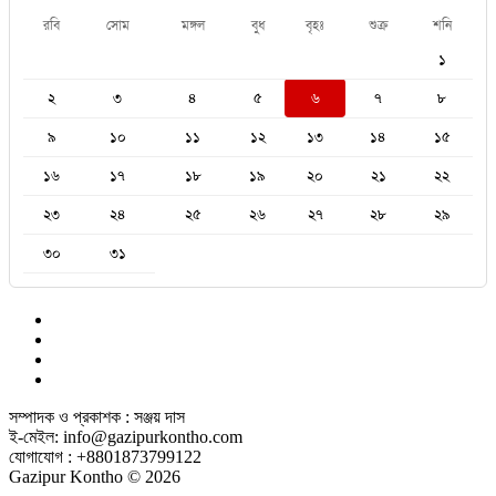
রবি
সোম
মঙ্গল
বুধ
বৃহঃ
শুক্র
শনি
১
২
৩
৪
৫
৬
৭
৮
৯
১০
১১
১২
১৩
১৪
১৫
১৬
১৭
১৮
১৯
২০
২১
২২
২৩
২৪
২৫
২৬
২৭
২৮
২৯
৩০
৩১
সম্পাদক ও প্রকাশক : সঞ্জয় দাস
ই-মেইল: info@gazipurkontho.com
যোগাযোগ : +8801873799122
Gazipur Kontho © 2026