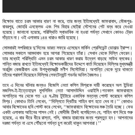
বিক্ষোভ যাতে চরম আকার ধারণ না করে, তার জন্য ইতিমধ্যেই জাফরাবাদ, মৌজপুর-
বাবরপুর, জোহরি এনক্লেভ এবং শিব বিহার মেট্রো স্টেশনের গেট বন্ধ করে দেওয়া
হয়েছে। জানানো হয়েছে, পরিস্থিতি স্বাভাবিক না হওয়া পর্যন্ত সেখানে কোনও ট্রেন
দাঁড়াবে না। ওই এলাকায় ১৪৪ ধারাও জারি হয়েছে।
সোমবারই সপরিবারে দু’দিনের ভারত সফরে এসেছেন মার্কিন প্রেসিডেন্ট ডোনাল্ড ট্রাম্প।
সোমবার সকালে আমদাবাদ হয়ে আগরা গিয়েছেন তাঁরা। সেখান থেকে দিল্লি ফেরেন।
তার মধ্যেই পরিস্থিতি এমন চরম আকার ধারণ করায় উদ্বেগ বাড়ছে সাউথ ব্লকের।
শান্তি বজায় রাখতে ইতিমধ্যেই বিক্ষোভকারীদের উদ্দেশে বার্তা দিয়েছেন দিল্লির মুখ্যমন্ত্রী
অরবিন্দ কেজরীবাল এবং উপমুখ্যমন্ত্রী মণীশ সিসৌদিয়া। অশান্তি থেকে দূরে থাকতে
তাঁদের পরামর্শ দিয়েছেন দিল্লির লেফটেন্যান্ট গভর্নর অনিল বৈজলও।
তবে এ দিনের ঘটনার জন্যও বিজেপি নেতা কপিল মিশ্রকে দায়ী করেছেন অল ইন্ডিয়া
মজলিস-ই-ইত্তেহাদুল মুসলিমিন নেতা আসাদউদ্দিন ওয়াইসি।গতকাল জাফরাবাদে
অশান্তির পর থেকে গত ২৪ ঘণ্টায় টুইটারে একাধিক মন্তব্য পোস্ট করেছেন কপিল
মিশ্র। কোথাও তিনি লেখেন, ‘‘দিল্লিতে দ্বিতীয় শাহিন বাগ হতে দেব না।’’ কোথাও
আবার বিক্ষোভের ছবি পোস্ট করে লেখেন, ‘‘জাফরাবাদে বিক্ষোভের মঞ্চ তৈরি হচ্ছে। ফের
একটা এলাকায় আইনের শাসন নেই। মোদীজি ঠিকই বলেছিলেন যে, শাহিন বাগ দিয়ে শুরু
হয়েছে, এ বার ধীরে ধীরে রাস্তা, গলি, বাজার হারানোর জন্য প্রস্তুত হন। আপনাদের
দরজা পর্যন্ত না এসে পৌঁছনো পর্যন্ত চুপ করেই থাকুন আপনারা।’’