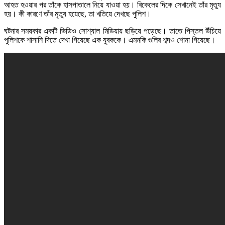
আহত হওয়ার পর তাঁকে হাসপাতালে নিয়ে যাওয়া হয়। বিকেলের দিকে সেখানেই তাঁর মৃত্যু
হয়। কী কারণে তাঁর মৃত্যু হয়েছে, তা খতিয়ে দেখছে পুলিশ।
ঘটনার সময়কার একটি ভিডিও সোশ্যাল মিডিয়ায় ছড়িয়ে পড়েছে। তাতে পিস্তল উঁচিয়ে
পুলিশকে শাসানি দিতে দেখা গিয়েছে এক যুবককে। এমনকি গুলির শব্দও শোনা গিয়েছে।