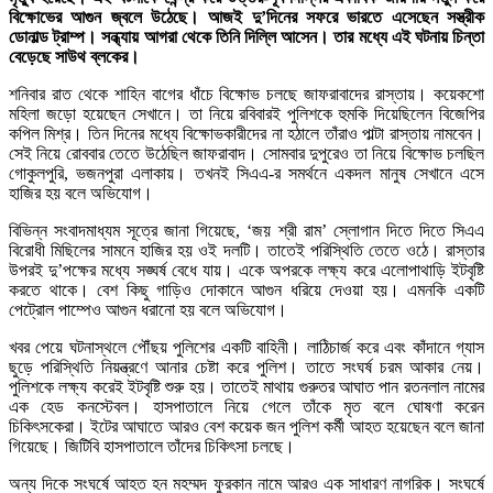
বিক্ষোভের আগুন জ্বলে উঠেছে। আজই দু’দিনের সফরে ভারতে এসেছেন সস্ত্রীক
ডোনাল্ড ট্রাম্প। সন্ধ্যায় আগরা থেকে তিনি দিল্লি আসেন। তার মধ্যে এই ঘটনায় চিন্তা
বেড়েছে সাউথ ব্লকের।
শনিবার রাত থেকে শাহিন বাগের ধাঁচে বিক্ষোভ চলছে জাফরাবাদের রাস্তায়। কয়েকশো
মহিলা জড়ো হয়েছেন সেখানে। তা নিয়ে রবিবারই পুলিশকে হুমকি দিয়েছিলেন বিজেপির
কপিল মিশ্র। তিন দিনের মধ্যে বিক্ষোভকারীদের না হঠালে তাঁরাও পাল্টা রাস্তায় নামবেন।
সেই নিয়ে রোববার তেতে উঠেছিল জাফরাবাদ। সোমবার দুপুরেও তা নিয়ে বিক্ষোভ চলছিল
গোকুলপুরি, ভজনপুরা এলাকায়। তখনই সিএএ-র সমর্থনে একদল মানুষ সেখানে এসে
হাজির হয় বলে অভিযোগ।
বিভিন্ন সংবাদমাধ্যম সূত্রে জানা গিয়েছে, ‘জয় শ্রী রাম’ স্লোগান দিতে দিতে সিএএ
বিরোধী মিছিলের সামনে হাজির হয় ওই দলটি। তাতেই পরিস্থিতি তেতে ওঠে। রাস্তার
উপরই দু’পক্ষের মধ্যে সঙ্ঘর্ষ বেধে যায়। একে অপরকে লক্ষ্য করে এলোপাথাড়ি ইটবৃষ্টি
করতে থাকে। বেশ কিছু গাড়িও দোকানে আগুন ধরিয়ে দেওয়া হয়। এমনকি একটি
পেট্রোল পাম্পেও আগুন ধরানো হয় বলে অভিযোগ।
খবর পেয়ে ঘটনাস্থলে পৌঁছয় পুলিশের একটি বাহিনী। লাঠিচার্জ করে এবং কাঁদানে গ্যাস
ছুড়ে পরিস্থিতি নিয়ন্ত্রণে আনার চেষ্টা করে পুলিশ। তাতে সংঘর্ষ চরম আকার নেয়।
পুলিশকে লক্ষ্য করেই ইটবৃষ্টি শুরু হয়। তাতেই মাথায় গুরুতর আঘাত পান রতনলাল নামের
এক হেড কনস্টেবল। হাসপাতালে নিয়ে গেলে তাঁকে মৃত বলে ঘোষণা করেন
চিকিৎসকেরা। ইটের আঘাতে আরও বেশ কয়েক জন পুলিশ কর্মী আহত হয়েছেন বলে জানা
গিয়েছে। জিটিবি হাসপাতালে তাঁদের চিকিৎসা চলছে।
অন্য দিকে সংঘর্ষে আহত হন মহম্মদ ফুরকান নামে আরও এক সাধারণ নাগরিক। সংঘর্ষে