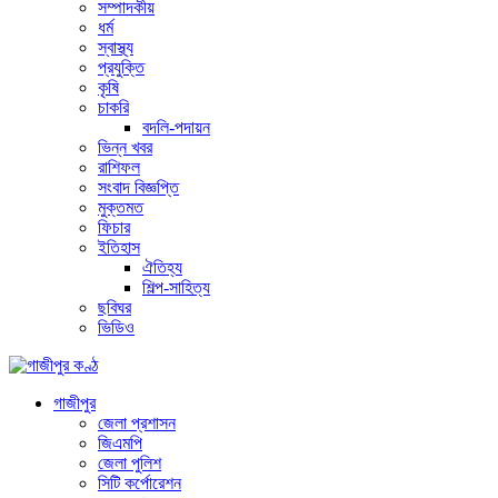
সম্পাদকীয়
ধর্ম
স্বাস্থ্য
প্রযুক্তি
কৃষি
চাকরি
বদলি-পদায়ন
ভিন্ন খবর
রাশিফল
সংবাদ বিজ্ঞপ্তি
মুক্তমত
ফিচার
ইতিহাস
ঐতিহ্য
শিল্প-সাহিত্য
ছবিঘর
ভিডিও
গাজীপুর
জেলা প্রশাসন
জিএমপি
জেলা পুলিশ
সিটি কর্পোরেশন