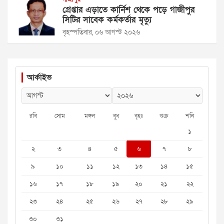
গ্রেপ্তার এড়াতে কার্নিশ থেকে পড়ে গাজীপুর
সিটির সাবেক কর্মকর্তার মৃত্যু
বৃহস্পতিবার, ০৬ আগস্ট ২০২৬
আর্কাইভ
রবি
সোম
মঙ্গল
বুধ
বৃহঃ
শুক্র
শনি
১
২
৩
৪
৫
৬
৭
৮
৯
১০
১১
১২
১৩
১৪
১৫
১৬
১৭
১৮
১৯
২০
২১
২২
২৩
২৪
২৫
২৬
২৭
২৮
২৯
৩০
৩১