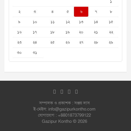
১
২
৩
৪
৫
৬
৭
৮
৯
১০
১১
১২
১৩
১৪
১৫
১৬
১৭
১৮
১৯
২০
২১
২২
২৩
২৪
২৫
২৬
২৭
২৮
২৯
৩০
৩১
সম্পাদক ও প্রকাশক : সঞ্জয় দাস
ই-মেইল: info@gazipurkontho.com
যোগাযোগ : +8801873799122
Gazipur Kontho © 2026