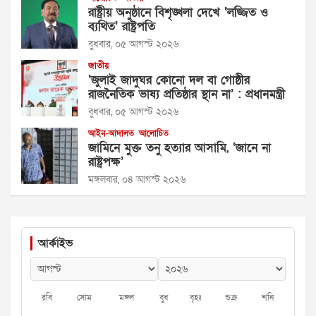
রাষ্ট্রীয় অনুষ্ঠানে বিশৃঙ্খলা দেখে ‘লজ্জিত ও
ব্যথিত’ রাষ্ট্রপতি
বুধবার, ০৫ আগস্ট ২০২৬
জাতীয়
‘জুলাই জাদুঘর কোনো দল বা গোষ্ঠীর
রাজনৈতিক ভাষ্য প্রতিষ্ঠার স্থান না’ : প্রধানমন্ত্রী
বুধবার, ০৫ আগস্ট ২০২৬
আইন-আদালত
আলোচিত
জামিনে মুক্ত তনু হত্যার আসামি, ‘জানে না
রাষ্ট্রপক্ষ’
মঙ্গলবার, ০৪ আগস্ট ২০২৬
আর্কাইভ
রবি
সোম
মঙ্গল
বুধ
বৃহঃ
শুক্র
শনি