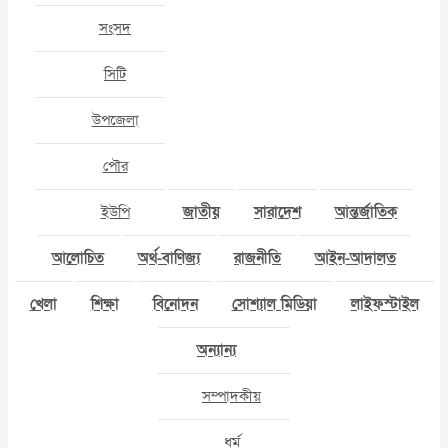
সংসদ
সিটি
উপজেলা
পৌর
ইউপি
জাতীয়
সারাদেশ
আন্তর্জাতিক
আলোচিত
অর্থ-বাণিজ্য
রাজনীতি
আইন-আদালত
খেলা
শিক্ষা
বিনোদন
সোশ্যাল মিডিয়া
লাইফস্টাইল
অন্যান্য
সম্পাদকীয়
ধর্ম