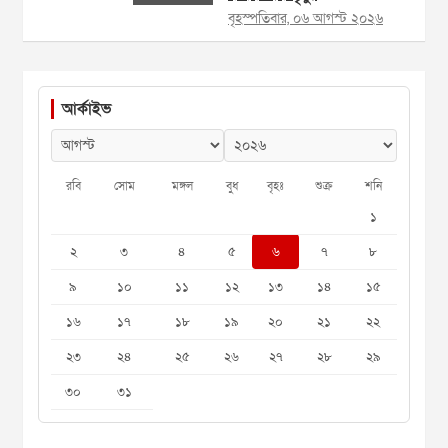
বৃহস্পতিবার, ০৬ আগস্ট ২০২৬
আর্কাইভ
রবি
সোম
মঙ্গল
বুধ
বৃহঃ
শুক্র
শনি
১
২
৩
৪
৫
৬
৭
৮
৯
১০
১১
১২
১৩
১৪
১৫
১৬
১৭
১৮
১৯
২০
২১
২২
২৩
২৪
২৫
২৬
২৭
২৮
২৯
৩০
৩১