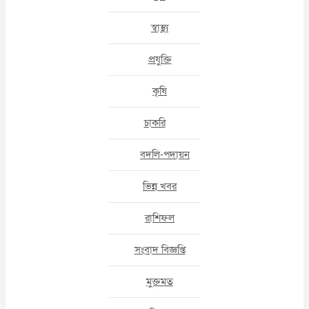
স্বাস্থ্য
প্রযুক্তি
কৃষি
চাকরি
বদলি-পদায়ন
ভিন্ন খবর
রাশিফল
সংবাদ বিজ্ঞপ্তি
মুক্তমত