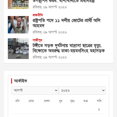
উপস্থাপন করব: বাঁশাখালীতে প্রধানমন্ত্রী
রবিবার, ০৯ আগস্ট ২০২৬
রাজনীতি
রাষ্ট্রপতি পদে ১১ দলীয় জোটের প্রার্থী অলি
আহমদ
রবিবার, ০৯ আগস্ট ২০২৬
গাজীপুর
টঙ্গীতে সড়ক দুর্ঘটনায় মাদ্রাসা ছাত্রের মৃত্যু,
বিক্ষোভে অবরুদ্ধ ঢাকা-ময়মনসিংহ মহাসড়ক
রবিবার, ০৯ আগস্ট ২০২৬
আর্কাইভ
রবি
সোম
মঙ্গল
বুধ
বৃহঃ
শুক্র
শনি
১