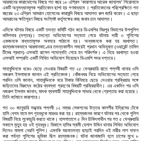
আরমানের কারাভোগের বিষয়ে গত বছর ১৮ এপ্রিল ‘কারাগারে আরেক জাহালম’ শিরোনামে
একটি অনুসন্ধানমূলক প্রতিবেদন ছাপা হয় গণমাধ্যমে । প্রতিবেদনের পরিপ্রেক্ষিতে গত
বছরের ২৩ এপ্রিল আমরান হোসেনের কারাবন্দি বিষয়ে আদালত রুল জারি করেন। এ ছাড়া
আমরানের ক্ষতিপূরণ বিষয়ে সংশ্লিষ্ট কর্তৃপক্ষের কাছ জবাব চান আদালত।
এদিকে ঘটনার বিষয়ে একটি তদন্ত কমিটি গঠন করে ডিএমপির মিরপুর বিভাগের উপপুলিশ
কমিশনার (দপ্তর)। তদন্তে অভিযোগের সত্যতা পেয়ে ঘটনায় দায়ী ৩ পুলিশের
একজনকে বাধ্যতামূলক অবসরে পাঠানো হয়। অন্যজনকে করা হয় বরখাস্ত।
রহস্যজনকভাবে আরমানকাণ্ডের তদন্তকালীন সময়েই প্রধান অভিযুক্ত (ওয়ারেন্ট তামিল
টিমের প্রধান) এসআই রাসেল পদোন্নতি পেয়ে হন পরিদর্শক। এ নিয়ে বরখাস্ত হওয়া
এসআই সম্প্রতি একটি লিখিত অভিযোগ দিয়েছেন ডিএমপি সদর দপ্তরে।
সাহাবুদ্দিনকে ধরেও ছেড়ে দেওয়ার বিষয়টি গত ২৫ ফেব্রুয়ারি রাতে পল্লবী থানার ওসি
নজরুল ইসলামকে জানান এই প্রতিবেদক। খোঁজখবর নিয়ে অভিযোগের সত্যতা পেয়ে
পরদিন ওসি জানান, সাহাবুদ্দিনকে ধরে টাকার বিনিময়ে ছেড়ে দেওয়ার প্রক্রিয়ার সঙ্গে
জড়িতদের বিরুদ্ধে কঠোর ব্যবস্থা গ্রহণের বিষয়টি প্রক্রিয়াধীন। এর একদিন পর ওসি
নজরুল ইসলাম জানান, মাদক ব্যবসায়ী সাহাবুদ্দিনকে সাভার থেকে গ্রেপ্তার করা হয়েছে।
তিনি বর্তমানে কারাগারে।
গত ৩০ জানুয়ারি সন্ধ্যায় পল্লবী ১২ নম্বর সেকশনের উত্তর কালশীর ইদ্রিসের টেকে
হাসি বেগম নামে মপ গৃহবধূকে মারধর করা হয়। রহস্যজনক কারণে ঘটনার পর থেকে পুলিশ
বিষয়টি নিয়ে লুকোচুরি করতে থাকে। হাসপাতালে ৫ দিন চিকিৎসাধীন পর গত ৫ ফেব্রুয়ারি
সকালে মৃত্যু হয় ওই গৃহবধূর। বিকালে হাসির স্বামী হেলাল উদ্দিন থানায় লিখিত অভিযোগ
দিলেও মামলা নেয়নি পুলিশ। এমনকি ময়নাতদন্ত ছাড়াই পরদিন ওই নারীর লাশ দাফন
করা পর্যন্ত পুলিশের ভূমিকা ছিল রহস্যজনক। ঘটনা জানাজানি হলে চাপের মুখে ৮