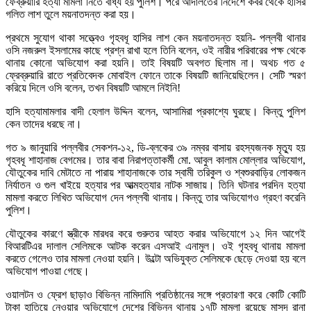
ফেব্রুয়ারি হত্যা মামলা নিতে বাধ্য হয় পুলিশ। পরে আদালতের নির্দেশে কবর থেকে হাসির
গলিত লাশ তুলে ময়নাতদন্ত করা হয়।
প্রথমে সুযোগ থাকা সত্ত্বেও গৃহবধূ হাসির লাশ কেন ময়নাতদন্ত হয়নি- পল্লবী থানার
ওসি নজরুল ইসলামের কাছে প্রশ্ন রাখা হলে তিনি বলেন, ওই নারীর পরিবারের পক্ষ থেকে
থানায় কোনো অভিযোগ করা হয়নি। তাই বিষয়টি অবগত ছিলাম না। অথচ গত ৫
ফ্রেব্রুয়ারি রাতে প্রতিবেদক মোবাইল ফোনে তাকে বিষয়টি জানিয়েছিলেন। সেটি স্মরণ
করিয়ে দিলে ওসি বলেন, তখন বিষয়টি আমলে নিইনি!
হাসি হত্যামামলার বাদী হেলাল উদ্দিন বলেন, আসামিরা প্রকাশ্যে ঘুরছে। কিন্তু পুলিশ
কেন তাদের ধরছে না।
গত ৯ জানুয়ারি পল্লবীর সেকশন-১২, ডি-ব্লকের ৩৯ নম্বর বাসায় রহস্যজনক মৃত্যু হয়
গৃহবধূ শাহানাজ বেগমের। তার বাবা নিরাপত্তাকর্মী মো. আবুল কালাম মোল্লার অভিযোগ,
যৌতুকের দাবি মেটাতে না পারায় শাহানাজকে তার স্বামী তরিকুল ও শ্বশুরবাড়ির লোকজন
নির্যাতন ও গুল খাইয়ে হত্যার পর আত্মহত্যার নাটক সাজায়। তিনি ঘটনার পরদিন হত্যা
মামলা করতে লিখিত অভিযোগ দেন পল্লবী থানায়। কিন্তু তার অভিযোগও গ্রহণ করেনি
পুলিশ।
যৌতুকের কারণে স্ত্রীকে মারধর করে গুরুতর আহত করার অভিযোগে ১২ দিন আগেই
বিআরটিএর দালাল সেলিমকে আটক করেন এসআই এনামুল। ওই গৃহবধূ থানায় মামলা
করতে গেলেও তার মামলা নেওয়া হয়নি। উল্টো অভিযুক্ত সেলিমকে ছেড়ে দেওয়া হয় বলে
অভিযোগ পাওয়া গেছে।
ওয়ালটন ও ফ্রেশ ছাড়াও বিভিন্ন নামিদামি প্রতিষ্ঠানের সঙ্গে প্রতারণা করে কোটি কোটি
টাকা হাতিয়ে নেওয়ার অভিযোগে দেশের বিভিন্ন থানায় ১৭টি মামলা রয়েছে মাসুদ রানা