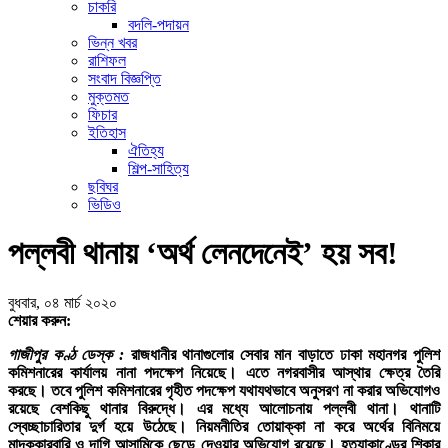
চাকরি
বদলি-পদায়ন
ভিন্ন খবর
রাশিফল
সংবাদ বিজ্ঞপ্তি
মুক্তমত
ফিচার
ইতিহাস
ঐতিহ্য
শিল্প-সাহিত্য
ছবিঘর
ভিডিও
পল্লবী থানায় ‘অর্থ লেনদেনেই’ হয় সব!
বুধবার, ০৪ মার্চ ২০২০
শেয়ার করুন:
গাজীপুর কণ্ঠ ডেস্ক :
রাজধানীর থানাগুলোর সেবার মান বাড়াতে ঢাকা মহানগর পুলিশ
কমিশনারের কার্যালয় নানা পদক্ষেপ নিয়েছে। এতে নগরবাসীর আস্থার ক্ষেত্র তৈরি
করছে। তবে পুলিশ কমিশনারের গৃহীত পদক্ষেপ যথাযথভাবে অনুসরণ না করার অভিযোগও
রয়েছে বেশকিছু থানার বিরুদ্ধে। এর মধ্যে আলোচনায় পল্লবী থানা। থানাটি
স্বেচ্ছাচারিতার দুর্গ হয়ে উঠেছে। নিয়মনীতির তোয়াক্কা না করে অর্থের বিনিময়ে
মাদককারবারি ও দাগি আসামিকে ছেড়ে দেওয়ার অভিযোগ রয়েছে। হত্যাকাণ্ডের শিকার