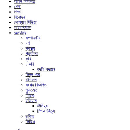
আইন-আদালত
খেলা
শিক্ষা
বিনোদন
সোশ্যাল মিডিয়া
লাইফস্টাইল
অন্যান্য
সম্পাদকীয়
ধর্ম
স্বাস্থ্য
প্রযুক্তি
কৃষি
চাকরি
বদলি-পদায়ন
ভিন্ন খবর
রাশিফল
সংবাদ বিজ্ঞপ্তি
মুক্তমত
ফিচার
ইতিহাস
ঐতিহ্য
শিল্প-সাহিত্য
ছবিঘর
ভিডিও