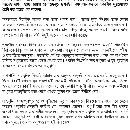
মরদেহ দাফন হচ্ছে মামলা-ময়নাতদন্ত ছাড়াই। রহস্যজনকভাবে একাধিক সুরতহালও
তৈরি করা হচ্ছে এক লাশের!
আদালতের বিচারিক অনেক কাজ হচ্ছে থানায় বসে। লাশের মূল্য নির্ধারণ হচ্ছে টাকার
অঙ্কে। মামলা-জিডি দায়ের করতে এসে তা না করেই ফিরে যেতে বাধ্য হচ্ছেন অনেকে।
এ অবস্থায় গোপন লেনদেন-সমঝোতায় চাপা পড়ে যাচ্ছে অনেক ঘটনা। এসব ঘটনা
সম্পর্কে পল্লবী থানার ওসি কিছুই জানেন না বলে দাবি করেছেন।
পল্লবীর ওয়াপদা বিল্ডিংয়ের সামনে থেকে ১০ বছরের সাজাপ্রাপ্ত আসামি শাহাবুদ্দিন
বিহারিকে বিপুল মাদকসহ গত ২০ ফেব্রুয়ারি সন্ধ্যায় গ্রেপ্তার করেন এসআই মো. শরীফ
ও তার টিমের সদস্যরা। ভয়ভীতি দেখিয়ে গ্রেপ্তার সাহাবুদ্দিনের কাছ থেকে এক লাখ টাকা
হাতিয়ে মধ্যরাতেই তাকে ছেড়ে দেওয়া হয়। পরদিন ডিএমপি সদর দপ্তরে এ ঘুষ গ্রহণের
অভিযোগ দায়েরে উদ্যত হন সাহাবুদ্দিন।
পাশাপাশি সাহাবুদ্দিন বিষয়টি জানান তার অনুগত পল্লবী থানার এএসআই মাহফুজকে।
তিনি বিষয়টি জানান ঘুষ গ্রহণকারী এসআই শরীফকে। ঘটনা অন্যদিকে মোড় নিচ্ছে
জানতে পেরে চাকরি হারানোর ভয়ে ২১ ফেব্রুয়ারি পল্লবী থানার আরেক এএসআইয়ের
মাধ্যমে সাহাবুদ্দিনের কাছ থেকে নেওয়া ঘুষের অর্থ তাকে ফিরিয়ে দেন।
সাহাবুদ্দিন সাজাপ্রাপ্ত হলেও পুলিশের ‘ভুলে’ তার স্থলে বিনাদোষে ৪ বছর ধরে জেলে
আছেন পল্লবীর বেনারসি কারিগর মো. আরমান হোসেন। শুধু পিতার নামে মিল থাকায়
এসআই রাসেল ও তার সঙ্গীরা আরমানকে গ্রেপ্তার করে শাহাবুদ্দিন নামে আদালতে সোপর্দ
করেন। অসুস্থ মৃগীরোগী আরমানকে মুক্ত করতে এখন আদালত এবং প্রশাসনের দ্বারে
দ্বারে ঘুরছেন তার মা বানু খাতুন ও স্ত্রী বানু বেগম।