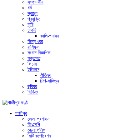
সম্পাদকীয়
ধর্ম
স্বাস্থ্য
প্রযুক্তি
কৃষি
চাকরি
বদলি-পদায়ন
ভিন্ন খবর
রাশিফল
সংবাদ বিজ্ঞপ্তি
মুক্তমত
ফিচার
ইতিহাস
ঐতিহ্য
শিল্প-সাহিত্য
ছবিঘর
ভিডিও
গাজীপুর
জেলা প্রশাসন
জিএমপি
জেলা পুলিশ
সিটি কর্পোরেশন