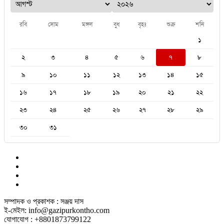
রবি
সোম
মঙ্গল
বুধ
বৃহঃ
শুক্র
শনি
১
২
৩
৪
৫
৬
৭
৮
৯
১০
১১
১২
১৩
১৪
১৫
১৬
১৭
১৮
১৯
২০
২১
২২
২৩
২৪
২৫
২৬
২৭
২৮
২৯
৩০
৩১
সম্পাদক ও প্রকাশক : সঞ্জয় দাস
ই-মেইল: info@gazipurkontho.com
যোগাযোগ : +8801873799122