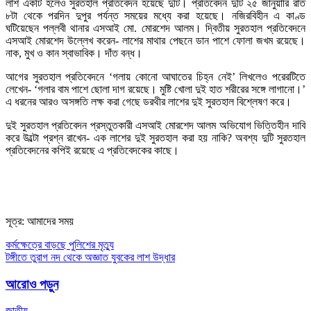
লাশ একটি হলেও সুরতহাল প্রতিবেদন হয়েছে দুটি। প্রতিবেদন দুটি ২৫ জানুয়ারি রাত
৮টা থেকে পরদিন দুপুর পর্যন্ত সময়ের মধ্যে করা হয়েছে। নজিরবিহীন এ কাণ্ড
ঘটিয়েছেন পল্লবী থানার এসআই মো. মোরশেদ আলম। দ্বিতীয় সুরতহাল প্রতিবেদনে
এসআই মোরশেদ উল্লেখ করেন- লাশের মাথার পেছনে ডান পাশে ফোলা জখম রয়েছে।
নাক, মুখ ও কান স্বাভাবিক। দাঁত বন্ধ।
আগের সুরতহাল প্রতিবেদনে ‘গলায় কোনো আঘাতের চিহ্ন নেই’ লিখলেও পরেরটিতে
লেখেন- ‘গলার বাম পাশে ছোলা দাগ রয়েছে। মুষ্টি খোলা দুই হাত শরীরের সঙ্গে লাগানো।’
এ ধরনের আরও অসঙ্গতি লক্ষ করা গেছে ডরথীর লাশের দুই সুরতহাল বিশ্লেষণ করে।
দুই সুরতহাল প্রতিবেদন প্রস্তুতকারী এসআই মোরশেদ আলম অভিযোগ ভিত্তিহীন দাবি
করে উল্টো প্রশ্ন রাখেন- এক লাশের দুই সুরতহাল করা হয় নাকি? অবশ্য দুটি সুরতহাল
প্রতিবেদনের কপিই রয়েছে এ প্রতিবেদকের কাছে।
সূত্র: আমাদের সময়
Post
কর্মক্ষেত্রে বাড়ছে পুলিশের মৃত্যু
টঙ্গীতে তুরাগ নদ থেকে অজ্ঞাত যুবকের লাশ উদ্ধার
navigation
আরোও পড়ুন
জাতীয়