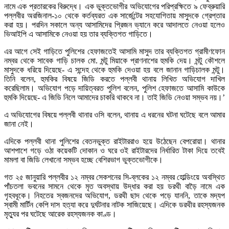
নামে এক প্রতারকের বিরুদ্ধে। এক ভুক্তভোগীর অভিযোগের পরিপ্রক্ষিতে ৯ ফেব্রুয়ারি
পল্লবীর অরজিনাল-১০ থেকে কর্তব্যরত এক সার্জেন্টের সহযোগিতায় মাসুদকে গ্রেপ্তার
করা হয়। পরদিন সকালে অন্য আসামিদের প্রিজন ভ্যানে করে আদালতে নেওয়া হলেও
ভিআইপি এ আসামিকে নেওয়া হয় তার ব্যক্তিগত গাড়িতে।
এর আগে সেই গাড়িতে পুলিশের হেফাজতেই আসামি মাসুদ তার ব্যক্তিগত গ্রামীণফোন
নম্বর থেকে সাবেক গাড়ি চালক মো. মন্টু মিয়াকে প্রাণনাশের হুমকি দেয়। মন্টু কৌশলে
মাসুদকে ধরিয়ে দিয়েছে- এ সন্দেহ থেকে হুমকি দেওয়া হয় বলে জানান গাড়িচালক মন্টু।
তিনি বলেন, হুমকির বিষয়ে জিডি করতে পল্লবী থানায় লিখিত অভিযোগ দাখিল
করেছিলাম। অভিযোগ পড়ে দায়িত্বরত পুলিশ বলেন, পুলিশ হেফাজতে আসামি কাউকে
হুমকি দিয়েছে- এ জিডি নিলে আমাদের চাকরি থাকবে না। তাই জিডি নেওয়া সম্ভব নয়।’
এ অভিযোগের বিষয়ে পল্লবী থানার ওসি বলেন, থানায় এ ধরনের ঘটনা ঘটেছে বলে আমার
জানা নেই।
এদিকে পল্লবী থানা পুলিশের বেতনভুক্ত রাইটাররাও হয়ে উঠেছেন বেপরোয়া। থানার
আশপাশে গড়ে ওঠা কয়েকটি দোকান ও ঘরে ওই রাইটারদের নির্ধারিত টাকা দিয়ে তবেই
মামলা বা জিডি লেখানো সম্ভব হচ্ছে বেশিরভাগ ভুক্তভোগীকে।
গত ২৫ জানুয়ারি পল্লবীর ১২ নম্বর সেকশনের সি-ব্লকের ১২ নম্বর হোল্ডিংয়ে অবস্থিত
পাঁচতলা ভবনের সামনে থেকে মৃত অবস্থায় উদ্ধার করা হয় ডরথী বাড়ৈ নামে এক
গৃহবধূকে। নিহতের স্বজনদের অভিযোগ, ডরথী ছাদ থেকে পড়ে যাননি, তাকে মদ্যপ
স্বামী মার্টিন কেপি দাস হত্যা করে দুর্ঘটনার নাটক সাজিয়েছে। এদিকে ডরথীর রহস্যজনক
মৃত্যুর পর ঘটেছে আরেক রহস্যজনক কাণ্ড।