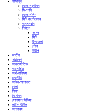
গাজীপুর
জেলা প্রশাসন
জিএমপি
জেলা পুলিশ
সিটি কর্পোরেশন
অনুসন্ধান
নির্বাচন
সংসদ
সিটি
উপজেলা
পৌর
ইউপি
জাতীয়
সারাদেশ
আন্তর্জাতিক
আলোচিত
অর্থ-বাণিজ্য
রাজনীতি
আইন-আদালত
খেলা
শিক্ষা
বিনোদন
সোশ্যাল মিডিয়া
লাইফস্টাইল
অন্যান্য