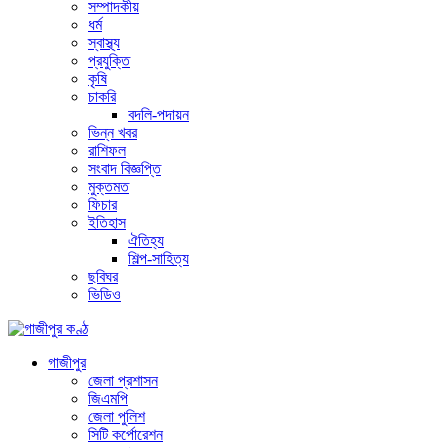
সম্পাদকীয়
ধর্ম
স্বাস্থ্য
প্রযুক্তি
কৃষি
চাকরি
বদলি-পদায়ন
ভিন্ন খবর
রাশিফল
সংবাদ বিজ্ঞপ্তি
মুক্তমত
ফিচার
ইতিহাস
ঐতিহ্য
শিল্প-সাহিত্য
ছবিঘর
ভিডিও
গাজীপুর
জেলা প্রশাসন
জিএমপি
জেলা পুলিশ
সিটি কর্পোরেশন