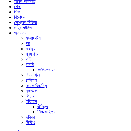
আইন-আদালত
খেলা
শিক্ষা
বিনোদন
সোশ্যাল মিডিয়া
লাইফস্টাইল
অন্যান্য
সম্পাদকীয়
ধর্ম
স্বাস্থ্য
প্রযুক্তি
কৃষি
চাকরি
বদলি-পদায়ন
ভিন্ন খবর
রাশিফল
সংবাদ বিজ্ঞপ্তি
মুক্তমত
ফিচার
ইতিহাস
ঐতিহ্য
শিল্প-সাহিত্য
ছবিঘর
ভিডিও