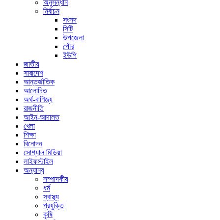
অনুসন্ধান
নির্বাচন
সংসদ
সিটি
উপজেলা
পৌর
ইউপি
জাতীয়
সারাদেশ
আন্তর্জাতিক
আলোচিত
অর্থ-বাণিজ্য
রাজনীতি
আইন-আদালত
খেলা
শিক্ষা
বিনোদন
সোশ্যাল মিডিয়া
লাইফস্টাইল
অন্যান্য
সম্পাদকীয়
ধর্ম
স্বাস্থ্য
প্রযুক্তি
কৃষি