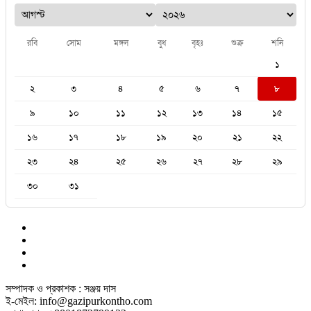
রবি
সোম
মঙ্গল
বুধ
বৃহঃ
শুক্র
শনি
১
২
৩
৪
৫
৬
৭
৮
৯
১০
১১
১২
১৩
১৪
১৫
১৬
১৭
১৮
১৯
২০
২১
২২
২৩
২৪
২৫
২৬
২৭
২৮
২৯
৩০
৩১
সম্পাদক ও প্রকাশক : সঞ্জয় দাস
ই-মেইল: info@gazipurkontho.com