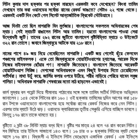
লিটন কুমার দাস ছক্কার পর ছক্কা মারছেন এরকমটা কবে দেখেছেন? কিংবা তামিম
দেখছেন তার করা ওয়ানডের সর্বোচ্চ রানের রেকর্ড ভাঙতে? সেটাও ২২ গজে থেকে।
এরকমই একটি দিন কেটে গেল সিলেট আন্তর্জাতিক ক্রিকেট স্টেডিয়ামে।
আজ দিনটা তো ছিল মাশরাফি বিন মুর্তজার। বাংলাদেশের সফলতম অধিনায়কের শেষ
ম্যাচ। সেই ম্যাচটি রাঙালেন লিটন আর তামিম। হয়তো বাংলাদেশের পাওয়া সেরা
উদ্বোধনী জুটি। তাদের ২৯২ রানের জুটিতে বাংলাদেশ বৃষ্টিবিঘ্নিত ম্যাচে ৩ উইকেটে
৩২২ রান তোলে। জবাবে জিম্বাবুয়ে আটকে যায় ২১৮ রানে।
নামের পাশে ৪৯ জয় নিয়ে নেমেছিলেন মাশরাফি। একটি জয় পেলেই ছুঁয়ে ফেলবেন
পঞ্চাশের মাইলফলক। একে তো জিম্বাবুয়েকে হোয়াইটওয়াশের চ্যালেঞ্জ, আরেক দিকে
নিজের মাইলফলক ছোঁয়ার পণ। মাশরাফি জিতেছেন। বাংলাদেশ জিতেছে আরেকটি
হোয়াইটওয়াশ সিরিজ। দেশসেরা অধিনায়ককে এমন কিছুই উপহার দিতে চেয়েছিলেন
সতীর্থরা। মাথা উচুঁ করে, জার্সির কলার ওপরে উঠিয়ে, শরীর নাড়িয়ে পেরিয়ে যাবেন সবুজ
গালিচা। অধিনায়ক মাশরাফি শেষবারের মতো মাঠ ছাড়লেন এভাবেই।
কার্ল মুম্বার বল পয়েন্ট দিয়ে সীমানায় পাঠানোর সঙ্গে সঙ্গে তামিম সতীর্থ লিটনকে অভিনন্দন
জানালেন। ১৫৪ থেকে লিটনের রান ১৬০। ওই ছক্কায় তামিমের দুদিন আগের করা ১৫৮
রান টপকে ওয়ানডেতে বাংলাদেশের হয়ে সর্বোচ্চ রানের রেকর্ড নিজের করে নেন লিটন।
এরপর তার ব্যাটে উঠে ঝড়। ওয়ানডে ক্যারিয়ারের তৃতীয় সেঞ্চুরি এগিয়ে যাচ্ছিল ডাবলে।
কিন্তু ১৭৬ রানে তাকে থামতে হয়।
বৃষ্টিতে ২ ঘন্টা ৩৮ মিনিট ম্যাচ বন্ধ ছিল। বৃষ্টির পর মাত্র ২৪ বলে ৭৪ রান করেন লিটন।
সব মিলিয়ে তার ইনিংস সাজানো ১৪৩ বলে। ১৬ চার ও ৮ ছক্কায় লিটনের ব্যাট থেকে
আসে ১৭৬ রান। বিধ্বংসী এ ইনিংসে লিটন ভেঙেছেন একাধিক রেকর্ড। এক ইনিংসে