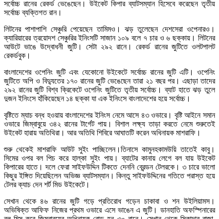
সর্বোচ্চ রানের রেকর্ড ভেঙেছেন। উইকেট কিপার ব্যাটসম্যান হিসেবে করেছেন তৃতীয়
সর্বোচ্চ ব্যক্তিগত রান।
লিটনের পাশাপাশি সেঞ্চুরি পেয়েছেন তামিমও। ঝড় তুলেছেন দেশসেরা ওপেনারও।
ক্যারিয়ারের ত্রয়োদশ সেঞ্চুরির ইনিংসটি সাজান ১০৯ বলে ৭ চার ও ৬ ছক্কায়। লিটনের
আউটে ভাঙে উদ্বোধনী জুটি। সেটা ২৯২ রানে। রেকর্ড রানের জুটিতে ওলটপালট
রেকর্ডবুক।
বাংলাদেশের ওপেনিং জুটি এবং যেকোনো উইকেটে সর্বোচ্চ রানের জুটি এটি। ওপেনিং
জুটিতে অপি ও বিদ্যুতের ১৭০ রানের জুটি ভেঙেছেন তারা ২১ বছর পর। এছাড়া তাদের
২৯২ রানের জুটি বিশ্ব ক্রিকেটে ওপেনিং জুটিতে তৃতীয় সর্বোচ্চ। ব্যাট হাতে ঝড় তুলে
দুজন ইনিংসে হাঁকিয়েছেন ১৪ ছক্কা যা এক ইনিংসে বাংলাদেশের হয়ে সর্বোচ্চ।
বৃষ্টিতে ম্যাচ বন্ধ হওয়ায় বাংলাদেশের ইনিংস নেমে আসে ৪৩ ওভারে। বৃষ্টি আইনে সমান
ওভারে জিম্বাবুয়ে ৩৪২ রানের টার্গেট পায়। বিশাল লক্ষ্য তাড়া করতে নেমে শুরুতেই
উইকেট হারায় অতিথিরা। আর অতিথি শিবিরে আঘাতটি করেন অধিনায়ক মাশরাফি।
শুরু থেকেই মাশরাফি আউট সুইং পাচ্ছিলেন।তিনাসে কামুনহকামউয়ি তাতেই কাবু।
সিমের ওপর বল পিচ করে হাল্কা সুইং পায়। ব্যাটের কানায় লেগে বল যায় উইকেট
কিপারের হাতে। দলে ফেরা সাইফউদ্দিন টিকতে দেননি ব্রেন্ডন টেলরকে। ৩ চারে ভালো
কিছুর ইঙ্গিত দিয়েছিলেন অভিজ্ঞ ব্যাটসম্যান। কিন্তু সাইফউদ্দিনের গতিতে পরাস্ত হয়ে
টেলর ক্যাচ দেন শর্ট মিড উইকেটে।
সেখান থেকে ৪৬ রানের জুটি গড়ে প্রতিরোধ গড়েন চাকাবা ও শন উইলিয়ামস।
অভিষিক্ত আফিফ নিজের প্রথম ওভারে এসে ভাঙেন এ জুটি। ডানহাতি অফস্পিনারের
বল মিস করে জিম্বাবুয়ের অধিনায়ক বোল্ড হন ৩০ রানে। সেখান থেকে সিকান্দার রাজা,