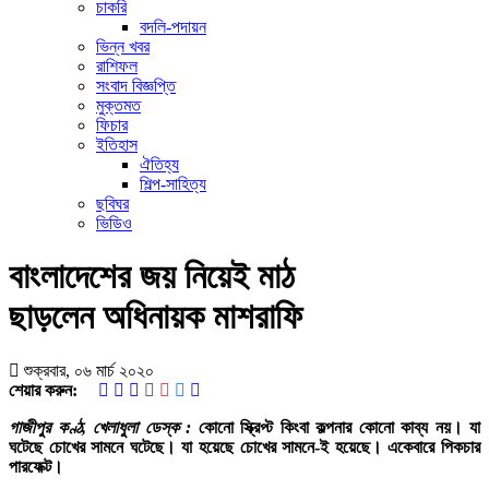
চাকরি
বদলি-পদায়ন
ভিন্ন খবর
রাশিফল
সংবাদ বিজ্ঞপ্তি
মুক্তমত
ফিচার
ইতিহাস
ঐতিহ্য
শিল্প-সাহিত্য
ছবিঘর
ভিডিও
বাংলাদেশের জয় নিয়েই মাঠ
ছাড়লেন অধিনায়ক মাশরাফি
শুক্রবার, ০৬ মার্চ ২০২০
শেয়ার করুন:
গাজীপুর কণ্ঠ, খেলাধুলা ডেস্ক :
কোনো স্ক্রিপ্ট কিংবা কল্পনার কোনো কাব্য নয়। যা
ঘটেছে চোখের সামনে ঘটেছে। যা হয়েছে চোখের সামনে-ই হয়েছে। একেবারে পিকচার
পারফেক্ট।