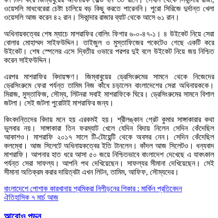
ওয়েসলি মাধবেরেরা চেষ্টা চালিয়ে বড় কিছু করতে পারেননি। পুরো সিরিজে দুর্দান্ত খেলা
ওয়েসলি আজ করেন ৪২ রান। সিকান্দার রাজার ব্যাট থেকে আসে ৬১ রান।
অধিনায়কত্বের শেষ ম্যাচে মাশরাফির বোলিং ফিগার ৬-০-৪৭-১। ৪ উইকেট নিয়ে সেরা
বোলার মোহাম্মদ সাইফউদ্দিন। তাইজুল ও মুস্তাফিজের পকেটেও গেছে একটি করে
উইকেট। শেষ স্পেলের এসে দ্বিতীয় ওভারে পরপর দুই বলে উইকেট নিয়ে জয় নিশ্চিত
করেন সাইফউদ্দিন।
এরপর মাশরাফির বিদায়ক্ষণ। জিম্বাবুয়ের ড্রেসিংরুমের সামনে থেকে নিজেদের
ড্রেসিংরুমে ফেরা পর্যন্ত তামিম নিজ কাঁধে চড়ালেন বাংলাদেশের সেরা অধিনায়ককে।
মিরাজ, মুস্তাফিজ, সৌম্য, লিটনরা সবাই মাশরাফিকে ঘিরে। ড্রেসিংরুমের সামনে বিশাল
জটলা। সেই জটলা পুরোটাই মাশরাফির জন্য।
কিংবদন্তিদের বিদায় মনে হয় এরকমই হয়। শ্রীলঙ্কান গ্রেট কুমার সাঙ্গাকারার কথা
ভুলবার নয়। সাঙ্গাকারা তিন ফরম্যাট খেলে যেদিন বিদায় নিলেন সেদিন কেঁদেছিল
আকাশও। মাশরাফি ২০১৭ সালে টি-টোয়েন্টি থেকে অবসর নেন। সেদিন কেঁদেছিল
কলম্বো। আজ সিলেটে অধিনায়কত্বের ইতি টানলেন। কাঁদল আজ সিলেটও। ধন্যবাদ
মাশরাফি। আপনার হাত ধরে আসা ৫০ জয়ে নিশ্চিতভাবে বাংলাদেশ দেখেছে এ যাবৎকাল
পর্যন্ত সেরা সাফল্য। আপনি পথ দেখিয়েছেন। সাফল্যর সীমানা দেখিয়েছেন। সেই
সীমানা অতিক্রম করার দায়িত্বটা এখন লিটন, তামিম, আফিফ, সৌম্যদের।
Post
বাংলাদেশে পোশাক কারখানায় শ্রমিকরা নিপীড়নের শিকার : মার্কিন প্রতিবেদন
ঐতিহাসিক ৭ মার্চ আজ
navigation
আরোও পড়ুন