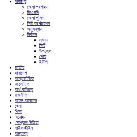
গাজীপুর
জেলা প্রশাসন
জিএমপি
জেলা পুলিশ
সিটি কর্পোরেশন
অনুসন্ধান
নির্বাচন
সংসদ
সিটি
উপজেলা
পৌর
ইউপি
জাতীয়
সারাদেশ
আন্তর্জাতিক
আলোচিত
অর্থ-বাণিজ্য
রাজনীতি
আইন-আদালত
খেলা
শিক্ষা
বিনোদন
সোশ্যাল মিডিয়া
লাইফস্টাইল
অন্যান্য