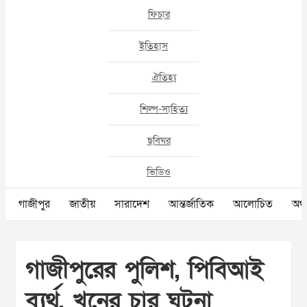
ফিচার
ইতিহাস
ঐতিহ্য
শিল্প-সাহিত্য
ছবিঘর
ভিডিও
গাজীপুর
জাতীয়
সারাদেশ
আন্তর্জাতিক
আলোচিত
অর্থ
গাজীপুরের পুলিশ, পিবিআই
ব্যর্থ, খুনের চার ঘটনা