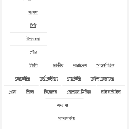
সংসদ
সিটি
উপজেলা
পৌর
ইউপি
জাতীয়
সারাদেশ
আন্তর্জাতিক
আলোচিত
অর্থ-বাণিজ্য
রাজনীতি
আইন-আদালত
খেলা
শিক্ষা
বিনোদন
সোশ্যাল মিডিয়া
লাইফস্টাইল
অন্যান্য
সম্পাদকীয়