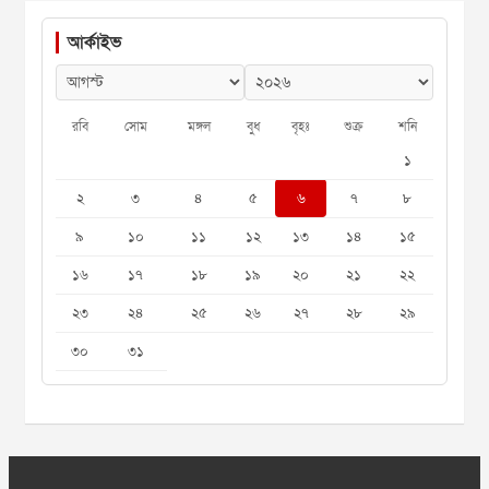
আর্কাইভ
রবি
সোম
মঙ্গল
বুধ
বৃহঃ
শুক্র
শনি
১
২
৩
৪
৫
৬
৭
৮
৯
১০
১১
১২
১৩
১৪
১৫
১৬
১৭
১৮
১৯
২০
২১
২২
২৩
২৪
২৫
২৬
২৭
২৮
২৯
৩০
৩১