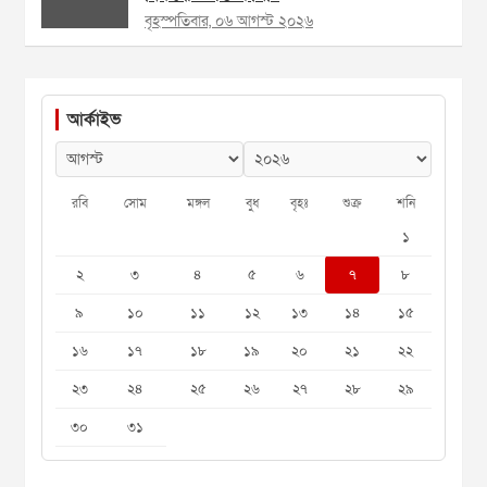
বৃহস্পতিবার, ০৬ আগস্ট ২০২৬
আর্কাইভ
রবি
সোম
মঙ্গল
বুধ
বৃহঃ
শুক্র
শনি
১
২
৩
৪
৫
৬
৭
৮
৯
১০
১১
১২
১৩
১৪
১৫
১৬
১৭
১৮
১৯
২০
২১
২২
২৩
২৪
২৫
২৬
২৭
২৮
২৯
৩০
৩১