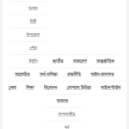
সংসদ
সিটি
উপজেলা
পৌর
ইউপি
জাতীয়
সারাদেশ
আন্তর্জাতিক
আলোচিত
অর্থ-বাণিজ্য
রাজনীতি
আইন-আদালত
খেলা
শিক্ষা
বিনোদন
সোশ্যাল মিডিয়া
লাইফস্টাইল
অন্যান্য
সম্পাদকীয়
ধর্ম