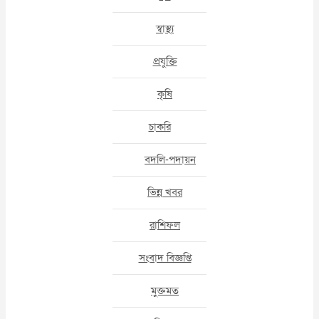
স্বাস্থ্য
প্রযুক্তি
কৃষি
চাকরি
বদলি-পদায়ন
ভিন্ন খবর
রাশিফল
সংবাদ বিজ্ঞপ্তি
মুক্তমত