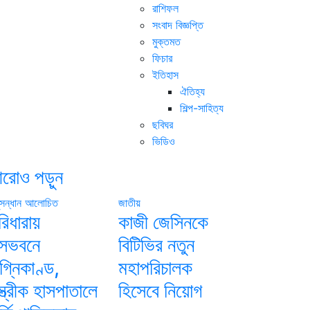
রাশিফল
সংবাদ বিজ্ঞপ্তি
মুক্তমত
ফিচার
ইতিহাস
ঐতিহ্য
শিল্প-সাহিত্য
ছবিঘর
ভিডিও
রোও পড়ুন
সন্ধান
আলোচিত
জাতীয়
রিধারায়
কাজী জেসিনকে
াসভবনে
বিটিভির নতুন
গ্নিকাণ্ড,
মহাপরিচালক
্ত্রীক হাসপাতালে
হিসেবে নিয়োগ