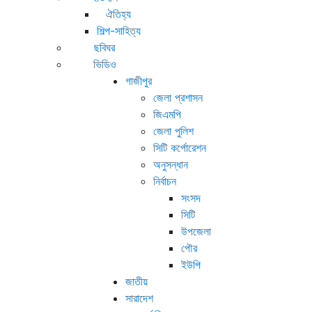
ঐতিহ্য
শিল্প-সাহিত্য
ছবিঘর
ভিডিও
গাজীপুর
জেলা প্রশাসন
জিএমপি
জেলা পুলিশ
সিটি কর্পোরেশন
অনুসন্ধান
নির্বাচন
সংসদ
সিটি
উপজেলা
পৌর
ইউপি
জাতীয়
সারাদেশ