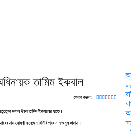
আ
অধিনায়ক তামিম ইকবাল
অনু
বা
শেয়ার করুন:
ব
 নেতৃত্বের মশাল উঠল তামিম ইকবালের হাতে।
অ
সস
েনারের নাম ঘোষণা করেছেন বিসিবি প্রধান নাজমুল হাসান।