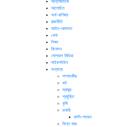
আন্তর্জাতিক
আলোচিত
অর্থ-বাণিজ্য
রাজনীতি
আইন-আদালত
খেলা
শিক্ষা
বিনোদন
সোশ্যাল মিডিয়া
লাইফস্টাইল
অন্যান্য
সম্পাদকীয়
ধর্ম
স্বাস্থ্য
প্রযুক্তি
কৃষি
চাকরি
বদলি-পদায়ন
ভিন্ন খবর