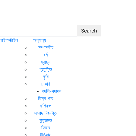
Search
লাইফস্টাইল
অন্যান্য
সম্পাদকীয়
ধর্ম
স্বাস্থ্য
প্রযুক্তি
কৃষি
চাকরি
বদলি-পদায়ন
ভিন্ন খবর
রাশিফল
সংবাদ বিজ্ঞপ্তি
মুক্তমত
ফিচার
ইতিহাস