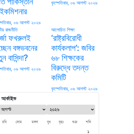
্তি পাকিস্তান
বৃহস্পতিবার, ০৬ আগস্ট ২০২৬
াইকমিশনার
স্পতিবার, ০৬ আগস্ট ২০২৬
তীয়
রাজনীতি
আলোচিত
শিক্ষা
র্জা ফখরুলই
‘রাষ্ট্রবিরোধী
্ছেন বঙ্গভবনের
কার্যকলাপ’: জবির
ুন বাসিন্দা?
৬৮ শিক্ষকের
বিরুদ্ধে তদন্ত
স্পতিবার, ০৬ আগস্ট ২০২৬
কমিটি
বৃহস্পতিবার, ০৬ আগস্ট ২০২৬
আর্কাইভ
রবি
সোম
মঙ্গল
বুধ
বৃহঃ
শুক্র
শনি
১