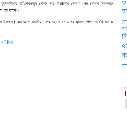
ভর
ল বৃহস্পতিবার অধিনায়কত্ব থেকে সরে দাঁড়ানোর ঘোষণা দেন দেশের সফলতম
হ
ানো হয় তাকে।
বৃহ
মিম ইকবাল। এর আগে জাতীয় দলের সহ-অধিনায়কের ভূমিকা পালন করেছিলেন এ
জা
মি
ি অতিথিরা
হচ
নত
বৃহ