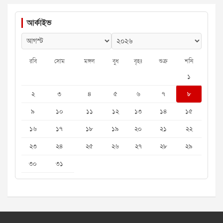
আর্কাইভ
রবি
সোম
মঙ্গল
বুধ
বৃহঃ
শুক্র
শনি
১
২
৩
৪
৫
৬
৭
৮
৯
১০
১১
১২
১৩
১৪
১৫
১৬
১৭
১৮
১৯
২০
২১
২২
২৩
২৪
২৫
২৬
২৭
২৮
২৯
৩০
৩১