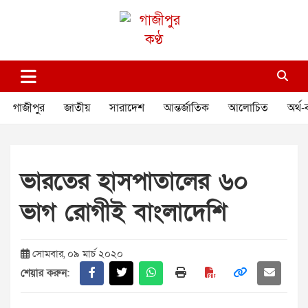
Skip
to
content
গাজীপুর কণ্ঠ
গণমানুষের কণ্ঠ
গাজীপুর
জাতীয়
সারাদেশ
আন্তর্জাতিক
আলোচিত
অর্থ-
ভারতের হাসপাতালের ৬০
ভাগ রোগীই বাংলাদেশি
সোমবার, ০৯ মার্চ ২০২০
শেয়ার করুন: