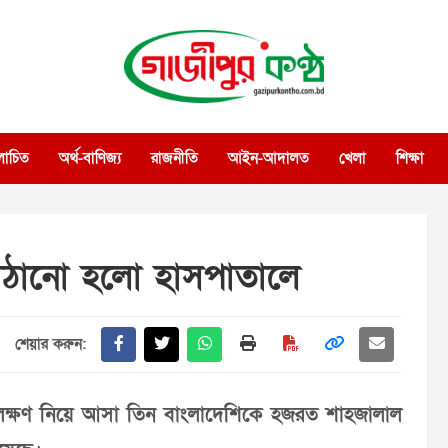
গাজীপুর কণ্ঠ
গণমানুষের কণ্ঠ
োচিত
অর্থ-বাণিজ্য
রাজনীতি
আইন-আদালত
খেলা
শিক্ষা
াঠানো হলো হাসপাতালে
শেয়ার করুন:
র লক্ষণ নিয়ে আসা তিন বাংলাদেশিকে হজরত শাহজালাল