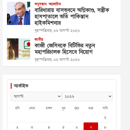
অনুসন্ধান
আলোচিত
বারিধারায় বাসভবনে অগ্নিকাণ্ড, সস্ত্রীক
হাসপাতালে ভর্তি পাকিস্তান
হাইকমিশনার
বৃহস্পতিবার, ০৬ আগস্ট ২০২৬
জাতীয়
কাজী জেসিনকে বিটিভির নতুন
মহাপরিচালক হিসেবে নিয়োগ
বৃহস্পতিবার, ০৬ আগস্ট ২০২৬
আর্কাইভ
রবি
সোম
মঙ্গল
বুধ
বৃহঃ
শুক্র
শনি
১
২
৩
৪
৫
৬
৭
৮