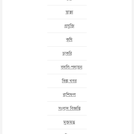
স্বাস্থ্য
প্রযুক্তি
কৃষি
চাকরি
বদলি-পদায়ন
ভিন্ন খবর
রাশিফল
সংবাদ বিজ্ঞপ্তি
মুক্তমত