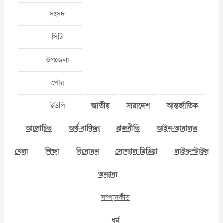
সংসদ
সিটি
উপজেলা
পৌর
ইউপি
জাতীয়
সারাদেশ
আন্তর্জাতিক
আলোচিত
অর্থ-বাণিজ্য
রাজনীতি
আইন-আদালত
খেলা
শিক্ষা
বিনোদন
সোশ্যাল মিডিয়া
লাইফস্টাইল
অন্যান্য
সম্পাদকীয়
ধর্ম