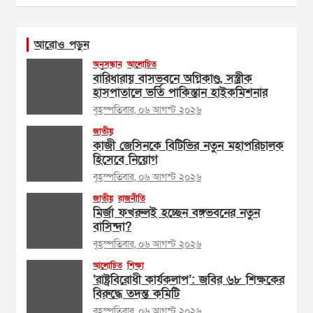
আরোও পড়ুন
অনুসন্ধান
আলোচিত
বারিধারায় বাসভবনে অগ্নিকাণ্ড, সস্ত্রীক
হাসপাতালে ভর্তি পাকিস্তান হাইকমিশনার
বৃহস্পতিবার, ০৬ আগস্ট ২০২৬
জাতীয়
কাজী জেসিনকে বিটিভির নতুন মহাপরিচালক
হিসেবে নিয়োগ
বৃহস্পতিবার, ০৬ আগস্ট ২০২৬
জাতীয়
রাজনীতি
মির্জা ফখরুলই হচ্ছেন বঙ্গভবনের নতুন
বাসিন্দা?
বৃহস্পতিবার, ০৬ আগস্ট ২০২৬
আলোচিত
শিক্ষা
‘রাষ্ট্রবিরোধী কার্যকলাপ’: জবির ৬৮ শিক্ষকের
বিরুদ্ধে তদন্ত কমিটি
বৃহস্পতিবার, ০৬ আগস্ট ২০২৬