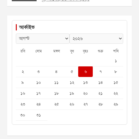
আর্কাইভ
রবি
সোম
মঙ্গল
বুধ
বৃহঃ
শুক্র
শনি
১
২
৩
৪
৫
৬
৭
৮
৯
১০
১১
১২
১৩
১৪
১৫
১৬
১৭
১৮
১৯
২০
২১
২২
২৩
২৪
২৫
২৬
২৭
২৮
২৯
৩০
৩১