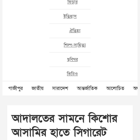
ফিচার
ইতিহাস
ঐতিহ্য
শিল্প-সাহিত্য
ছবিঘর
ভিডিও
গাজীপুর
জাতীয়
সারাদেশ
আন্তর্জাতিক
আলোচিত
অর্থ
আদালতের সামনে কিশোর
আসামির হাতে সিগারেট