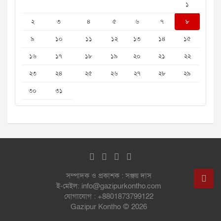
১
২
৩
৪
৫
৬
৭
৮
৯
১০
১১
১২
১৩
১৪
১৫
১৬
১৭
১৮
১৯
২০
২১
২২
২৩
২৪
২৫
২৬
২৭
২৮
২৯
৩০
৩১
সম্পাদক ও প্রকাশক : সঞ্জয় দাস
ই-মেইল: info@gazipurkontho.com
যোগাযোগ : +8801873799122
Gazipur Kontho © 2026