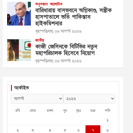
অনুসন্ধান
আলোচিত
বারিধারায় বাসভবনে অগ্নিকাণ্ড, সস্ত্রীক
হাসপাতালে ভর্তি পাকিস্তান
হাইকমিশনার
বৃহস্পতিবার, ০৬ আগস্ট ২০২৬
জাতীয়
কাজী জেসিনকে বিটিভির নতুন
মহাপরিচালক হিসেবে নিয়োগ
বৃহস্পতিবার, ০৬ আগস্ট ২০২৬
আর্কাইভ
রবি
সোম
মঙ্গল
বুধ
বৃহঃ
শুক্র
শনি
১
২
৩
৪
৫
৬
৭
৮