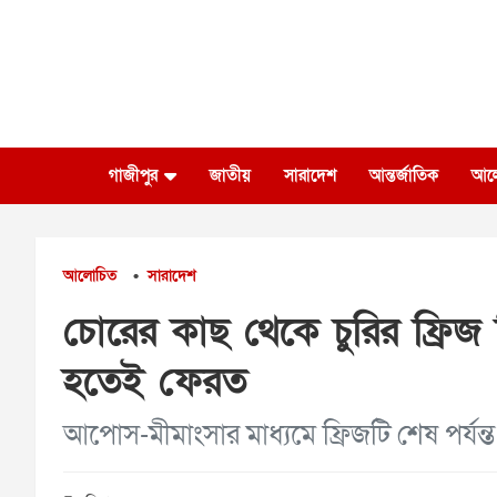
Skip
to
content
গাজীপুর
জাতীয়
সারাদেশ
আন্তর্জাতিক
আল
আলোচিত
সারাদেশ
•
চোরের কাছ থেকে চুরির ফ্রি
হতেই ফেরত
আপোস-মীমাংসার মাধ্যমে ফ্রিজটি শেষ পর্যন্