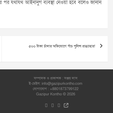
তের পর যথাযথ আইনানুগ ব্যবস্থা নেওয়া হবে বলেও জানান
৫০০ টাকা চাঁদার অভিযোগে পাঁচ পুলিশ প্রত্যাহার!
সম্পাদক ও প্রকাশক : সঞ্জয় দাস
ই-মেইল: info@gazipurkontho.com
যোগাযোগ : +8801873799122
Gazipur Kontho © 2026