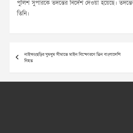
পুলিশ সুপারকে তদন্তের নির্দেশ দেওয়া হয়েছে। তদন্
তিনি।
Post
নাইক্ষ্যংছড়ির ঘুমধুম সীমান্তে মাইন বিস্ফোরণে তিন বাংলাদেশি
navigation
নিহত