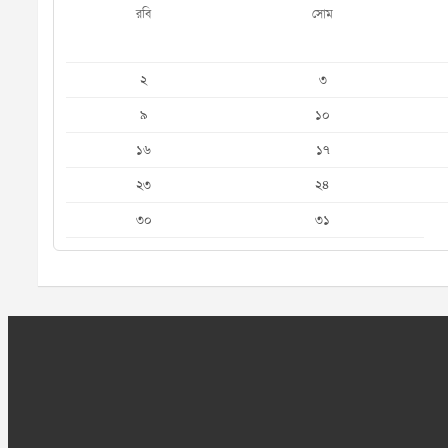
রবি
সোম
২
৩
৯
১০
১৬
১৭
২৩
২৪
৩০
৩১