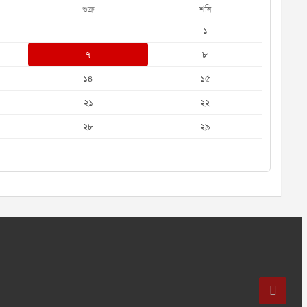
শুক্র
শনি
১
৭
৮
১৪
১৫
২১
২২
২৮
২৯