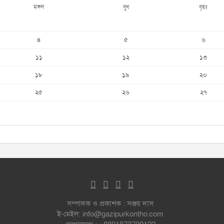
মঙ্গল
বুধ
বৃহঃ
৪
৫
৬
১১
১২
১৩
১৮
১৯
২০
২৫
২৬
২৭
সম্পাদক ও প্রকাশক : সঞ্জয় দাস
ই-মেইল: info@gazipurkontho.com