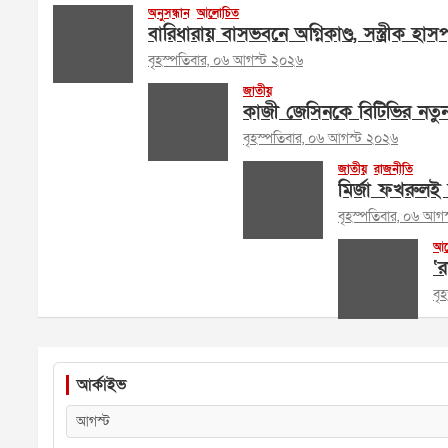
অনুসন্ধান
আলোচিত
বারিধারায় বাসভবনে অগ্নিকাণ্ড, সস্ত্রীক হা
বৃহস্পতিবার, ০৬ আগস্ট ২০২৬
জাতীয়
কাজী জেসিনকে বিটিভির নতু
বৃহস্পতিবার, ০৬ আগস্ট ২০২৬
জাতীয়
রাজনীতি
মির্জা ফখরুলই 
বৃহস্পতিবার, ০৬ আগ
আল
‘র
বৃ
আর্কাইভ