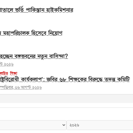
সপাতালে ভর্তি পাকিস্তান হাইকমিশনার
ন মহাপরিচালক হিসেবে নিয়োগ
হচ্ছেন বঙ্গভবনের নতুন বাসিন্দা?
স্ট ২০২৬
োচিত
শিক্ষা
াষ্ট্রবিরোধী কার্যকলাপ’: জবির ৬৮ শিক্ষকের বিরুদ্ধে তদন্ত কমিটি
হস্পতিবার, ০৬ আগস্ট ২০২৬