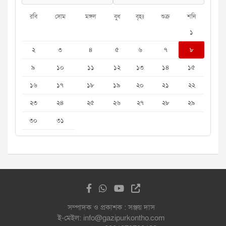
রবি
সোম
মঙ্গল
বুধ
বৃহঃ
শুক্র
শনি
১
২
৩
৪
৫
৬
৭
৮
৯
১০
১১
১২
১৩
১৪
১৫
১৬
১৭
১৮
১৯
২০
২১
২২
২৩
২৪
২৫
২৬
২৭
২৮
২৯
৩০
৩১
সম্পাদক ও প্রকাশক : সঞ্জয় দাস
ই-মেইল: info@gazipurkontho.com