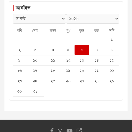
আর্কাইভ
রবি
সোম
মঙ্গল
বুধ
বৃহঃ
শুক্র
শনি
১
২
৩
৪
৫
৬
৭
৮
৯
১০
১১
১২
১৩
১৪
১৫
১৬
১৭
১৮
১৯
২০
২১
২২
২৩
২৪
২৫
২৬
২৭
২৮
২৯
৩০
৩১