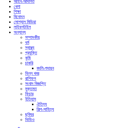
আইন-আদালত
খেলা
শিক্ষা
বিনোদন
সোশ্যাল মিডিয়া
লাইফস্টাইল
অন্যান্য
সম্পাদকীয়
ধর্ম
স্বাস্থ্য
প্রযুক্তি
কৃষি
চাকরি
বদলি-পদায়ন
ভিন্ন খবর
রাশিফল
সংবাদ বিজ্ঞপ্তি
মুক্তমত
ফিচার
ইতিহাস
ঐতিহ্য
শিল্প-সাহিত্য
ছবিঘর
ভিডিও