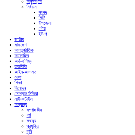
অনুসন্ধান
নির্বাচন
সংসদ
সিটি
উপজেলা
পৌর
ইউপি
জাতীয়
সারাদেশ
আন্তর্জাতিক
আলোচিত
অর্থ-বাণিজ্য
রাজনীতি
আইন-আদালত
খেলা
শিক্ষা
বিনোদন
সোশ্যাল মিডিয়া
লাইফস্টাইল
অন্যান্য
সম্পাদকীয়
ধর্ম
স্বাস্থ্য
প্রযুক্তি
কৃষি