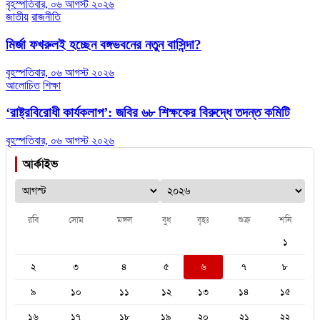
বৃহস্পতিবার, ০৬ আগস্ট ২০২৬
জাতীয়
রাজনীতি
মির্জা ফখরুলই হচ্ছেন বঙ্গভবনের নতুন বাসিন্দা?
বৃহস্পতিবার, ০৬ আগস্ট ২০২৬
আলোচিত
শিক্ষা
‘রাষ্ট্রবিরোধী কার্যকলাপ’: জবির ৬৮ শিক্ষকের বিরুদ্ধে তদন্ত কমিটি
বৃহস্পতিবার, ০৬ আগস্ট ২০২৬
আর্কাইভ
রবি
সোম
মঙ্গল
বুধ
বৃহঃ
শুক্র
শনি
১
২
৩
৪
৫
৬
৭
৮
৯
১০
১১
১২
১৩
১৪
১৫
১৬
১৭
১৮
১৯
২০
২১
২২