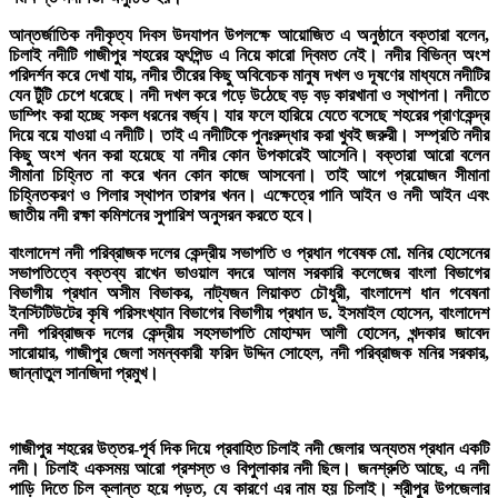
আন্তর্জাতিক নদীকৃত্য দিবস উদযাপন উপলক্ষে আয়োজিত এ অনুষ্ঠানে বক্তারা বলেন,
চিলাই নদীটি গাজীপুর শহরের হৃৎপিন্ড এ নিয়ে কারো দ্বিমত নেই। নদীর বিভিন্ন অংশ
পরিদর্শন করে দেখা যায়, নদীর তীরের কিছু অবিবেচক মানুষ দখল ও দূষণের মাধ্যমে নদীটির
যেন টুঁটি চেপে ধরেছে। নদী দখল করে গড়ে উঠেছে বড় বড় কারখানা ও স্থাপনা। নদীতে
ডাম্পিং করা হচ্ছে সকল ধরনের বর্জ্য। যার ফলে হারিয়ে যেতে বসেছে শহরের প্রাণকেন্দ্র
দিয়ে বয়ে যাওয়া এ নদীটি। তাই এ নদীটিকে পুনঃরুদ্ধার করা খুবই জরুরী। সম্প্রতি নদীর
কিছু অংশ খনন করা হয়েছে যা নদীর কোন উপকারেই আসেনি। বক্তারা আরো বলেন
সীমানা চিহ্নিত না করে খনন কোন কাজে আসবেনা। তাই আগে প্রয়োজন সীমানা
চিহ্নিতকরণ ও পিলার স্থাপন তারপর খনন। এক্ষেত্রে পানি আইন ও নদী আইন এবং
জাতীয় নদী রক্ষা কমিশনের সুপারিশ অনুসরন করতে হবে।
বাংলাদেশ নদী পরিব্রাজক দলের কেন্দ্রীয় সভাপতি ও প্রধান গবেষক মো. মনির হোসেনের
সভাপতিত্বে বক্তব্য রাখেন ভাওয়াল বদরে আলম সরকারি কলেজের বাংলা বিভাগের
বিভাগীয় প্রধান অসীম বিভাকর, নাট্যজন লিয়াকত চৌধুরী, বাংলাদেশ ধান গবেষনা
ইনস্টিটিউটের কৃষি পরিসংখ্যান বিভাগের বিভাগীয় প্রধান ড. ইসমাইল হোসেন, বাংলাদেশ
নদী পরিব্রাজক দলের কেন্দ্রীয় সহসভাপতি মোহাম্মদ আলী হোসেন, খন্দকার জাবেদ
সারোয়ার, গাজীপুর জেলা সমন্বকারী ফরিদ উদ্দিন সোহেল, নদী পরিব্রাজক মনির সরকার,
জান্নাতুল সানজিদা প্রমুখ।
গাজীপুর শহরের উত্তর-পূর্ব দিক দিয়ে প্রবাহিত চিলাই নদী জেলার অন্যতম প্রধান একটি
নদী। চিলাই একসময় আরো প্রশস্ত ও বিপুলাকার নদী ছিল। জনশ্রুতি আছে, এ নদী
পাড়ি দিতে চিল ক্লান্ত হয়ে পড়ত, যে কারণে এর নাম হয় চিলাই।
শ্রীপুর উপজেলার