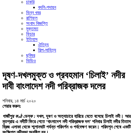
চাকরি
বদলি-পদায়ন
ভিন্ন খবর
রাশিফল
সংবাদ বিজ্ঞপ্তি
মুক্তমত
ফিচার
ইতিহাস
ঐতিহ্য
শিল্প-সাহিত্য
ছবিঘর
ভিডিও
দূষণ-দখলমুক্ত ও প্রবহমান ‘চিলাই’ নদীর
দাবী বাংলাদেশ নদী পরিব্রাজক দলের
শনিবার, ১৪ মার্চ ২০২০
শেয়ার করুন:
গাজীপুর কণ্ঠ ডেস্ক :
দখল, দূষণ ও অত্যাচারে হারিয়ে যেতে বসেছে চিলাই নদী। আর
মৃতপ্রায় এ নদীটি ফিরে পেতে ‘বাংলাদেশ নদী পরিব্রাজক দল’ শনিবার চিলাই নদীর তিতাস
ব্রিজ এলাকা থেকে শ্মশানঘাট পর্যন্ত পরিদর্শন ও পর্যবেক্ষণ করেন। পরিদশৃন শেষে একটি
সংক্ষিপ্ত নদীসভা অনুষ্ঠিত হয়।