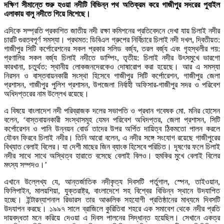
দক্ষিণ সীমান্তে শুরু হওয়া নদীটি বিভিন্ন পথ অতিক্রম করে গাজীপুর সদরের পুবাইল
এলাকায় বালু নদীতে গিয়ে মিশেছে।
এদিকে সম্প্রতি প্রকাশিত জাতীয় নদী রক্ষা কমিশনের প্রতিবেদনে দেখা যায় চিলাই নদীর
চারটি গুরত্বপূর্ণ সমস্যা। প্রথমত: ডিবিএল গ্রুপের নির্বিচারে চিলাই নদী দখল, দ্বিতীয়ত:
গাজীপুর সিটি কর্পোরেশনের সকল প্রকার সলিড বর্জ্য, তরল বর্জ্য এবং গৃহস্থলীর পয়:
প্রণালির সকল বর্জ্য চিলাই নদীতে ডাম্পিং, তৃতীয়: চিলাই নদীর উৎসমুখে ভারগো
কারখানা, চতুর্থত: স্থানীয় লোকজনদেরকেও দোষারোপ করা হয়েছে। আর এ সমস্যা
নিরসন ও বাস্তবায়নকারী সংস্থা হিসেবে গাজীপুর সিটি কর্পোরেশন, গাজীপুর জেলা
প্রশাসন, গাজীপুর পুলিশ প্রশাসন, উপজেলা নির্বাহী অফিসার-গাজীপুর সদর ও পরিবেশ
অধিদপ্তরের নাম উল্লেখ রয়েছে।
এ বিষয়ে বাংলাদেশ নদী পরিব্রাজক দলের সভাপতি ও প্রধান গবেষক মো. মনির হোসেন
বলেন, ‘বাস্তবায়নকারী সংস্থাসমূহ যেমন পরিবেশ অধিদপ্তর, জেলা প্রশাসন, সিটি
কর্পোরেশন ও পানি উন্নয়ন বোর্ড তাদের উপর অর্পিত দায়িত্ব ঠিকমতো পালন করলে
যৌবন ফিরবে চিলাই নদীর। তিনি আরো বলেন, এ নদীর সঙ্গে সংযোগ রয়েছে গাজীপুরের
বিখ্যাত বেলাই বিলের। যা দেশী মাছের জিন ব্যাংক হিসেবে পরিচিত। দূষণের ফলে চিলাই
নদীর সাথে সাথে অস্থিত্ব হারাতে বসেছে বেলাই বিলও। হুমকির মুখে বেলাই বিলের
মৎস্য সম্পদও।’
এখানে উল্লেখ্য যে, আন্তর্জাতিক নদীকৃত্য দিবসটি পর্তুগাল, স্পেন, তাইওয়ান,
ফিলিপাইন, মালয়শিয়া, যুক্তরাষ্ট্র, বাংলাদেশে সহ বিশ্বের বিভিন্ন স্থানে উদযাপিত
হচ্ছে। ইন্টারন্যাশনাল রিভারস তার আঞ্চলিক সহযোগী প্রতিষ্ঠানের মাধ্যমে দিবসটি
উদযাপন করছে। ১৯৯৭ সালে ব্রাজিলে কুরিতিবা শহরে এক সমাবেশ থেকে নদীর প্রতি
দায়বদ্ধতা মনে করিয়ে দেওয়া এ দিবস পালনের সিদ্ধান্ত হয়েছিল। সেখানে একত্র