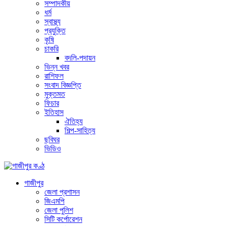
সম্পাদকীয়
ধর্ম
স্বাস্থ্য
প্রযুক্তি
কৃষি
চাকরি
বদলি-পদায়ন
ভিন্ন খবর
রাশিফল
সংবাদ বিজ্ঞপ্তি
মুক্তমত
ফিচার
ইতিহাস
ঐতিহ্য
শিল্প-সাহিত্য
ছবিঘর
ভিডিও
গাজীপুর
জেলা প্রশাসন
জিএমপি
জেলা পুলিশ
সিটি কর্পোরেশন