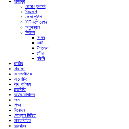
গাজীপুর
জেলা প্রশাসন
জিএমপি
জেলা পুলিশ
সিটি কর্পোরেশন
অনুসন্ধান
নির্বাচন
সংসদ
সিটি
উপজেলা
পৌর
ইউপি
জাতীয়
সারাদেশ
আন্তর্জাতিক
আলোচিত
অর্থ-বাণিজ্য
রাজনীতি
আইন-আদালত
খেলা
শিক্ষা
বিনোদন
সোশ্যাল মিডিয়া
লাইফস্টাইল
অন্যান্য