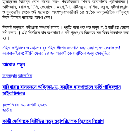
হয়েছিলেন বিভিন্ন দেশে বাঁধের বিরূপ প্রতিক্রিয়ার শিকার জনগোষ্ঠীর প্রতিনিধিরা।
তাইওয়ান, ব্রাজিল, চিলি, লেসোথো, আর্জেন্টিনা, থাইল্যান্ড, রাশিয়া, ফ্রান্স, সুইজারল্যান্ড
ও যুক্তরাষ্ট্র থেকে ওই সম্মেলনে অংশগ্রহণকারীরাই ১৪ মার্চকে আন্তর্জাতিক নদীকৃত্য
দিবস হিসেবে পালনের ঘোষণা দেন।
দিবসটি মানুষকে নদীগুলো সম্পর্কে জানায়। প্রতি বছর শত শত মানুষ কণ্ঠ জাগিয়ে তোলে
নদী রক্ষায় । এই দিনটিতে বাঁধ অপসারণ ও নদী পুনঃদ্ধার বিজয়ের মত বিষয় উদযাপন করা
হয়।
Post
মহিলা কাউন্সিলর ও মহানগর যুব মহিলা লীগের সভাপতি রুহুন নেছা পুলিশ হেফাজতে!
করোনাভাইরাস: ইটালি ফেরত ৪৪ জন প্রবাসী কোয়ারান্টিনের জন্য মেঘডুবিতে
navigation
আরোও পড়ুন
অনুসন্ধান
আলোচিত
বারিধারায় বাসভবনে অগ্নিকাণ্ড, সস্ত্রীক হাসপাতালে ভর্তি পাকিস্তান
হাইকমিশনার
বৃহস্পতিবার, ০৬ আগস্ট ২০২৬
জাতীয়
কাজী জেসিনকে বিটিভির নতুন মহাপরিচালক হিসেবে নিয়োগ