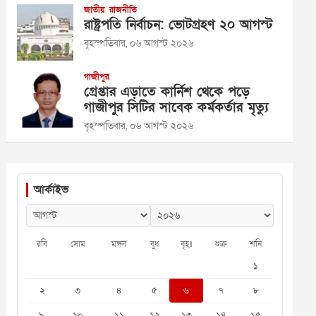
জাতীয়
রাজনীতি
রাষ্ট্রপতি নির্বাচন: ভোটগ্রহণ ২০ আগস্ট
বৃহস্পতিবার, ০৬ আগস্ট ২০২৬
গাজীপুর
গ্রেপ্তার এড়াতে কার্নিশ থেকে পড়ে
গাজীপুর সিটির সাবেক কর্মকর্তার মৃত্যু
বৃহস্পতিবার, ০৬ আগস্ট ২০২৬
আর্কাইভ
রবি
সোম
মঙ্গল
বুধ
বৃহঃ
শুক্র
শনি
১
২
৩
৪
৫
৬
৭
৮
৯
১০
১১
১২
১৩
১৪
১৫