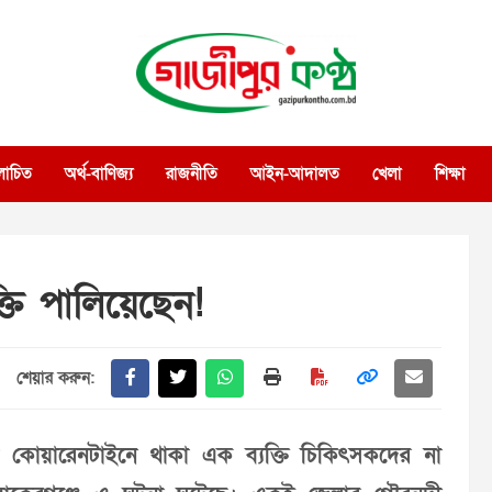
গাজীপুর কণ্ঠ
গণমানুষের কণ্ঠ
োচিত
অর্থ-বাণিজ্য
রাজনীতি
আইন-আদালত
খেলা
শিক্ষা
তি পালিয়েছেন!
শেয়ার করুন:
কোয়ারেনটাইনে থাকা এক ব্যক্তি চিকিৎসকদের না