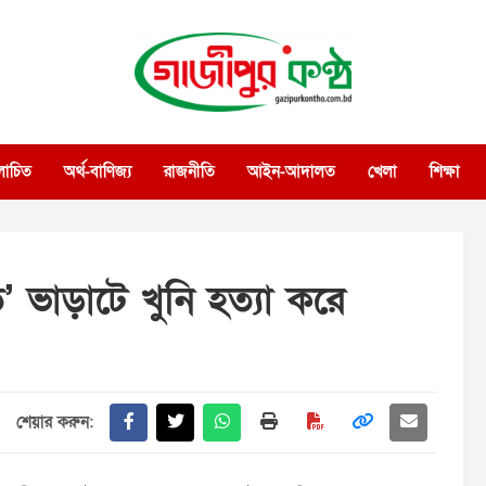
গাজীপুর কণ্ঠ
গণমানুষের কণ্ঠ
োচিত
অর্থ-বাণিজ্য
রাজনীতি
আইন-আদালত
খেলা
শিক্ষা
 ভাড়াটে খুনি হত্যা করে
শেয়ার করুন: