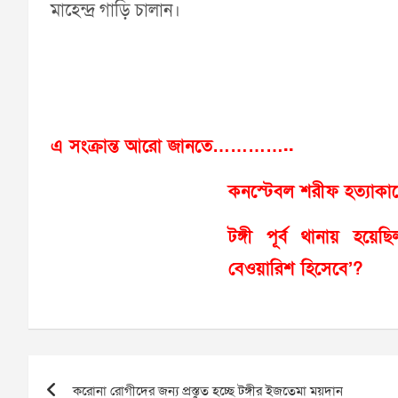
মাহেন্দ্র গাড়ি চালান।
এ সংক্রান্ত আরো জানতে…………..
কনস্টেবল শরীফ হত্যাকাণ্ড
টঙ্গী পূর্ব থানায় হয়
বেওয়ারিশ হিসেবে’?
Post
করোনা রোগীদের জন্য প্রস্তুত হচ্ছে টঙ্গীর ইজতেমা ময়দান