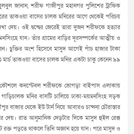
বুলবুল জানান, শরীফ গাজীপুর মহানগর পুলিশের ট্রাফিক
জীপুরের তাকওয়া বাসের চালক মনিরের আগে থেকেই পরিচয়
েখা দেয়। ওই দ্বন্দ্বের জেরেই তারা দুজন শরীফকে হত্যার
মনসিংহে যান। তাঁর গ্রামের বাড়ির দূরসম্পর্কের আত্মীয় ও
করেন। চুক্তির অংশ হিসেবে মাসুদ আগেই পাঁচ হাজার টাকা
৩ মার্চ তাকওয়া বাসের চালক মনির একটা চাকু কেনেন ৯৯
্জল কৌশলে কনস্টেবল শরীফকে ভোগড়া বাইপাস এলাকায়
গাড়িচালক মনির বাসটি চালিয়ে ঢাকা-ময়মনসিংহ সড়ক
ুর বাজার থেকে ইউ টার্ন নিয়ে আবারও চান্দনা চৌরাস্তার
ে দেয়। রাত আনুমানিক দেড়টার দিকে মাসুদ হুইল রেঞ্জ
রক্ত পড়তে থাকলে তিনি অজ্ঞান হয়ে যান। পরে মাসুদ ও