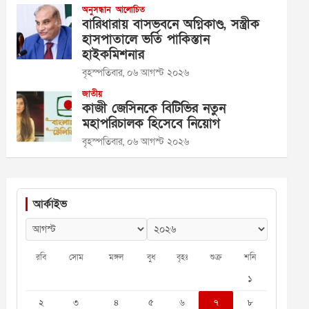
অনুসন্ধান
আলোচিত
বারিধারায় বাসভবনে অগ্নিকাণ্ড, সস্ত্রীক
হাসপাতালে ভর্তি পাকিস্তান
হাইকমিশনার
বৃহস্পতিবার, ০৬ আগস্ট ২০২৬
জাতীয়
কাজী জেসিনকে বিটিভির নতুন
মহাপরিচালক হিসেবে নিয়োগ
বৃহস্পতিবার, ০৬ আগস্ট ২০২৬
আর্কাইভ
রবি
সোম
মঙ্গল
বুধ
বৃহঃ
শুক্র
শনি
১
২
৩
৪
৫
৬
৭
৮