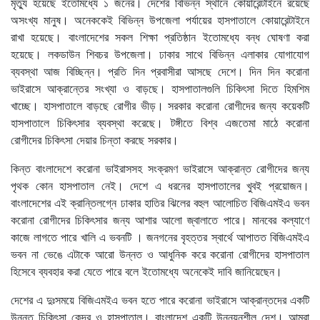
মৃত্যু হয়েছে ইতোমধ্যে ১ জনের। দেশের বিভিন্ন স্থানে কোয়ারেন্টাইনে রয়েছে
অসংখ্য মানুষ। অনেককেই বিভিন্ন উপজেলা পর্যায়ের হাসপাতালে কোয়ারেন্টাইনে
রাখা হয়েছে। বাংলাদেশের সকল শিক্ষা প্রতিষ্ঠান ইতোমধ্যে বন্ধ ঘোষণা করা
হয়েছে। লকডাউন শিবচর উপজেলা। ঢাকার সাথে বিভিন্ন এলাকার যোগাযোগ
ব্যবস্থা আজ বিচ্ছিন্ন। প্রতি দিন প্রবাসীরা আসছে দেশে। দিন দিন করোনা
ভাইরাসে আক্রান্তের সংখ্যা ও বাড়ছে। হাসপাতালগুলি চিকিৎসা দিতে হিমশিম
খাচ্ছে। হাসপাতালে বাড়ছে রোগীর ভীড়। সরকার করোনা রোগীদের জন্য কয়েকটি
হাসপাতালে চিকিৎসার ব্যবস্থা করেছে। টঙ্গীতে বিশ্ব এজতেমা মাঠে করোনা
রোগীদের চিকিৎসা দেয়ার চিন্তা করছে সরকার।
কিন্ত বাংলাদেশে করোনা ভাইরাসসহ সংক্রমণ ভাইরাসে আক্রান্ত রোগীদের জন্য
পৃথক কোন হাসপাতাল নেই। দেশে এ ধরনের হাসপাতালের খুবই প্রয়োজন।
বাংলাদেশের এই ক্রান্তিলগ্নে ঢাকার হাতির ঝিলের বহুল আলোচিত বিজিএমইএ ভবন
করোনা রোগীদের চিকিৎসার জন্য আশার আলো জ্বালাতে পারে। মানবের কল্যাণে
কাজে লাগতে পারে খালি এ ভবনটি । জনগনের বৃহত্তর স্বার্থে আপাতত বিজিএমইএ
ভবন না ভেঙে এটাকে আরো উন্নত ও আধুনিক করে করোনা রোগীদের হাসপাতাল
হিসেবে ব্যবহার করা যেতে পারে বলে ইতোমধ্যে অনেকেই দাবি জানিয়েছেন।
দেশের এ দুঃসময়ে বিজিএমইএ ভবন হতে পারে করোনা ভাইরাসে আক্রান্তদের একটি
উন্নত চিকিৎসা কেন্দ্র ও হাসপাতাল। বাংলাদেশ একটি উন্নয়নশীল দেশ। আমরা