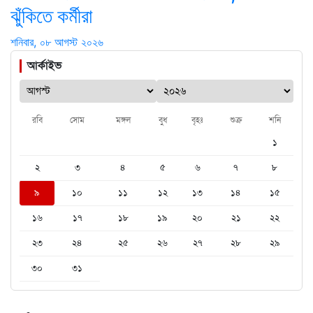
ঝুঁকিতে কর্মীরা
শনিবার, ০৮ আগস্ট ২০২৬
আর্কাইভ
রবি
সোম
মঙ্গল
বুধ
বৃহঃ
শুক্র
শনি
১
২
৩
৪
৫
৬
৭
৮
৯
১০
১১
১২
১৩
১৪
১৫
১৬
১৭
১৮
১৯
২০
২১
২২
২৩
২৪
২৫
২৬
২৭
২৮
২৯
৩০
৩১