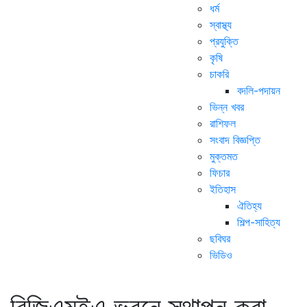
ধর্ম
স্বাস্থ্য
প্রযুক্তি
কৃষি
চাকরি
বদলি-পদায়ন
ভিন্ন খবর
রাশিফল
সংবাদ বিজ্ঞপ্তি
মুক্তমত
ফিচার
ইতিহাস
ঐতিহ্য
শিল্প-সাহিত্য
ছবিঘর
ভিডিও
বিজিএমইএ ভবনে স্থাপন করা