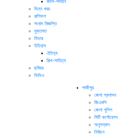
বদলি-পদায়ন
ভিন্ন খবর
রাশিফল
সংবাদ বিজ্ঞপ্তি
মুক্তমত
ফিচার
ইতিহাস
ঐতিহ্য
শিল্প-সাহিত্য
ছবিঘর
ভিডিও
গাজীপুর
জেলা প্রশাসন
জিএমপি
জেলা পুলিশ
সিটি কর্পোরেশন
অনুসন্ধান
নির্বাচন