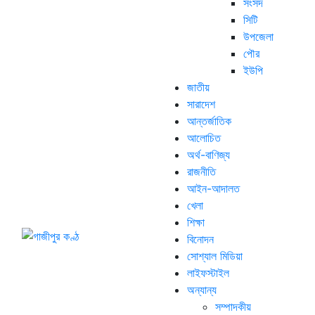
সংসদ
সিটি
উপজেলা
পৌর
ইউপি
জাতীয়
সারাদেশ
আন্তর্জাতিক
আলোচিত
অর্থ-বাণিজ্য
রাজনীতি
আইন-আদালত
খেলা
শিক্ষা
বিনোদন
সোশ্যাল মিডিয়া
লাইফস্টাইল
অন্যান্য
সম্পাদকীয়