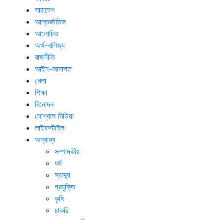
সারাদেশ
আন্তর্জাতিক
আলোচিত
অর্থ-বাণিজ্য
রাজনীতি
আইন-আদালত
খেলা
শিক্ষা
বিনোদন
সোশ্যাল মিডিয়া
লাইফস্টাইল
অন্যান্য
সম্পাদকীয়
ধর্ম
স্বাস্থ্য
প্রযুক্তি
কৃষি
চাকরি