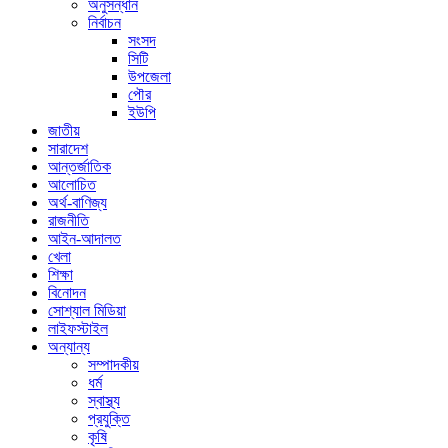
অনুসন্ধান
নির্বাচন
সংসদ
সিটি
উপজেলা
পৌর
ইউপি
জাতীয়
সারাদেশ
আন্তর্জাতিক
আলোচিত
অর্থ-বাণিজ্য
রাজনীতি
আইন-আদালত
খেলা
শিক্ষা
বিনোদন
সোশ্যাল মিডিয়া
লাইফস্টাইল
অন্যান্য
সম্পাদকীয়
ধর্ম
স্বাস্থ্য
প্রযুক্তি
কৃষি