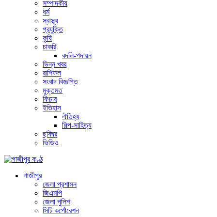
সম্পাদকীয়
ধর্ম
স্বাস্থ্য
প্রযুক্তি
কৃষি
চাকরি
বদলি-পদায়ন
ভিন্ন খবর
রাশিফল
সংবাদ বিজ্ঞপ্তি
মুক্তমত
ফিচার
ইতিহাস
ঐতিহ্য
শিল্প-সাহিত্য
ছবিঘর
ভিডিও
গাজীপুর
জেলা প্রশাসন
জিএমপি
জেলা পুলিশ
সিটি কর্পোরেশন