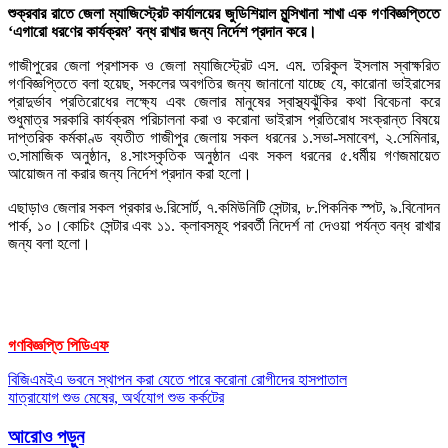
শুক্রবার রাতে জেলা ম্যাজিস্ট্রেট কার্যালয়ের জুডিশিয়াল মুন্সিখানা শাখা এক গণবিজ্ঞপ্তিতে
‘এগারো ধরণের কার্যক্রম’ বন্ধ রাখার জন্য নির্দেশ প্রদান করে।
গাজীপুরের জেলা প্রশাসক ও জেলা ম্যাজিস্ট্রেট এস. এম. তরিকুল ইসলাম স্বাক্ষরিত
গণবিজ্ঞপ্তিতে বলা হয়েছ, সকলের অবগতির জন্য জানানো যাচ্ছে যে, কারোনা ভাইরাসের
প্রাদুর্ভাব প্রতিরোধের লক্ষ্যে এবং জেলার মানুষের স্বাস্থ্যঝুঁকির কথা বিবেচনা করে
শুধুমাত্র সরকারি কার্যক্রম পরিচালনা করা ও করোনা ভাইরাস প্রতিরোধ সংক্রান্ত বিষয়ে
দাপ্তরিক কর্মকাণ্ড ব্যতীত গাজীপুর জেলায় সকল ধরনের ১.সভা-সমাবেশ, ২.সেমিনার,
৩.সামাজিক অনুষ্ঠান, ৪.সাংস্কৃতিক অনুষ্ঠান এবং সকল ধরনের ৫.ধর্মীয় গণজমায়েত
আয়োজন না করার জন্য নির্দেশ প্রদান করা হলো।
এছাড়াও জেলার সকল প্রকার ৬.রিসোর্ট, ৭.কমিউনিটি সেন্টার, ৮.পিকনিক স্পট, ৯.বিনোদন
পার্ক, ১০।কোচিং সেন্টার এবং ১১. ক্লাবসমূহ পরবর্তী নিদের্শ না দেওয়া পর্যন্ত বন্ধ রাখার
জন্য বলা হলো।
গণবিজ্ঞপ্তি পিডিএফ
Post
বিজিএমইএ ভবনে স্থাপন করা যেতে পারে করোনা রোগীদের হাসপাতাল
যাত্রাযোগ শুভ মেষের, অর্থযোগ শুভ কর্কটের
navigation
আরোও পড়ুন