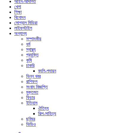
আইন-আদালত
খেলা
শিক্ষা
বিনোদন
সোশ্যাল মিডিয়া
লাইফস্টাইল
অন্যান্য
সম্পাদকীয়
ধর্ম
স্বাস্থ্য
প্রযুক্তি
কৃষি
চাকরি
বদলি-পদায়ন
ভিন্ন খবর
রাশিফল
সংবাদ বিজ্ঞপ্তি
মুক্তমত
ফিচার
ইতিহাস
ঐতিহ্য
শিল্প-সাহিত্য
ছবিঘর
ভিডিও