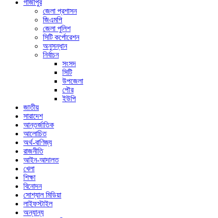
গাজীপুর
জেলা প্রশাসন
জিএমপি
জেলা পুলিশ
সিটি কর্পোরেশন
অনুসন্ধান
নির্বাচন
সংসদ
সিটি
উপজেলা
পৌর
ইউপি
জাতীয়
সারাদেশ
আন্তর্জাতিক
আলোচিত
অর্থ-বাণিজ্য
রাজনীতি
আইন-আদালত
খেলা
শিক্ষা
বিনোদন
সোশ্যাল মিডিয়া
লাইফস্টাইল
অন্যান্য