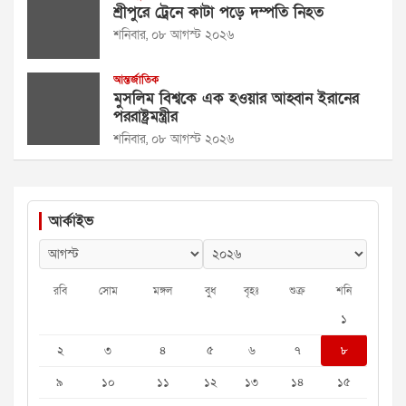
শ্রীপুরে ট্রেনে কাটা পড়ে দম্পতি নিহত
শনিবার, ০৮ আগস্ট ২০২৬
আন্তর্জাতিক
মুসলিম বিশ্বকে এক হওয়ার আহ্বান ইরানের
পররাষ্ট্রমন্ত্রীর
শনিবার, ০৮ আগস্ট ২০২৬
আর্কাইভ
রবি
সোম
মঙ্গল
বুধ
বৃহঃ
শুক্র
শনি
১
২
৩
৪
৫
৬
৭
৮
৯
১০
১১
১২
১৩
১৪
১৫