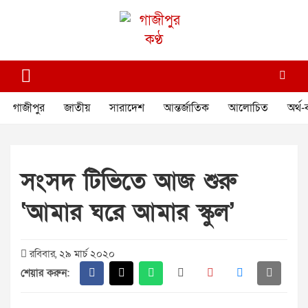
Skip
to
content
গাজীপুর কণ্ঠ
গণমানুষের কণ্ঠ
গাজীপুর
জাতীয়
সারাদেশ
আন্তর্জাতিক
আলোচিত
অর্থ-
সংসদ টিভিতে আজ শুরু
‘আমার ঘরে আমার স্কুল’
রবিবার, ২৯ মার্চ ২০২০
শেয়ার করুন: