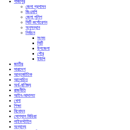
গাজীপুর
জেলা প্রশাসন
জিএমপি
জেলা পুলিশ
সিটি কর্পোরেশন
অনুসন্ধান
নির্বাচন
সংসদ
সিটি
উপজেলা
পৌর
ইউপি
জাতীয়
সারাদেশ
আন্তর্জাতিক
আলোচিত
অর্থ-বাণিজ্য
রাজনীতি
আইন-আদালত
খেলা
শিক্ষা
বিনোদন
সোশ্যাল মিডিয়া
লাইফস্টাইল
অন্যান্য