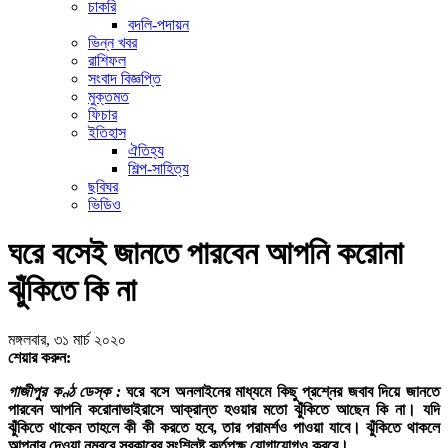
চাকরি
বদলি-পদায়ন
ভিন্ন খবর
রাশিফল
সংবাদ বিজ্ঞপ্তি
মুক্তমত
ফিচার
ইতিহাস
ঐতিহ্য
শিল্প-সাহিত্য
ছবিঘর
ভিডিও
ঘরে বসেই জানতে পারবেন আপনি করোনা
ঝুঁকিতে কি না
মঙ্গলবার, ৩১ মার্চ ২০২০
শেয়ার করুন:
গাজীপুর কণ্ঠ ডেস্ক :
ঘরে বসে অনলাইনের মাধ্যমে কিছু প্রশ্নের জবাব দিয়ে জানতে
পারবেন আপনি করোনাভাইরাসে আক্রান্ত হওয়ার মতো ঝুঁকিতে আছেন কি না। যদি
ঝুঁকিতে থাকেন তাহলে কী কী করতে হবে, তার পরামর্শও পাওয়া যাবে। ঝুঁকিতে থাকলে
আপনার দেওয়া নম্বরে সরকারের সংশ্লিষ্ট কর্তৃপক্ষ যোগাযোগও করবে।