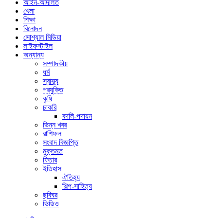
আইন-আদালত
খেলা
শিক্ষা
বিনোদন
সোশ্যাল মিডিয়া
লাইফস্টাইল
অন্যান্য
সম্পাদকীয়
ধর্ম
স্বাস্থ্য
প্রযুক্তি
কৃষি
চাকরি
বদলি-পদায়ন
ভিন্ন খবর
রাশিফল
সংবাদ বিজ্ঞপ্তি
মুক্তমত
ফিচার
ইতিহাস
ঐতিহ্য
শিল্প-সাহিত্য
ছবিঘর
ভিডিও