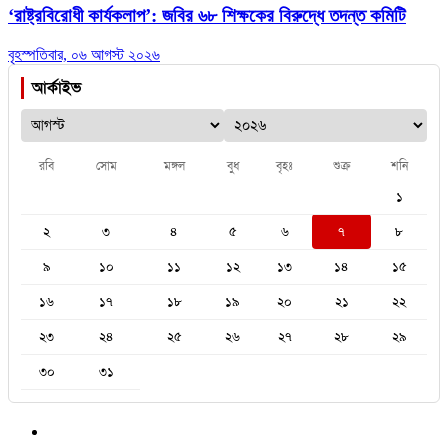
‘রাষ্ট্রবিরোধী কার্যকলাপ’: জবির ৬৮ শিক্ষকের বিরুদ্ধে তদন্ত কমিটি
বৃহস্পতিবার, ০৬ আগস্ট ২০২৬
আর্কাইভ
রবি
সোম
মঙ্গল
বুধ
বৃহঃ
শুক্র
শনি
১
২
৩
৪
৫
৬
৭
৮
৯
১০
১১
১২
১৩
১৪
১৫
১৬
১৭
১৮
১৯
২০
২১
২২
২৩
২৪
২৫
২৬
২৭
২৮
২৯
৩০
৩১