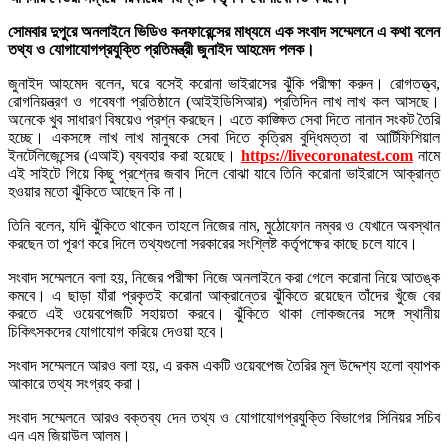
সোমবার দুপুরে অনলাইনে ভিডিও কনফারেন্সের মাধ্যমে এক সংবাদ সম্মেলনে এ কথা বলেন
তথ্য ও যোগাযোগপ্রযুক্তি প্রতিমন্ত্রী জুনাইদ আহমেদ পলক।
জুনাইদ আহমেদ বলেন, ঘরে বসেই করোনা ভাইরাসের ঝুঁকি পরীক্ষা করুন। রোগতত্ত্ব,
রোগনিয়ন্ত্রণ ও গবেষণা প্রতিষ্ঠানে (আইইডিসিআর) প্রতিদিন লাখ লাখ কল আসছে।
অনেকে খুব সাধারণ বিষয়েও প্রশ্ন করছেন। এতে কাঙ্ক্ষিত সেবা দিতে নানান সংকট তৈরি
হচ্ছে। একসঙ্গে লাখ লাখ মানুষকে সেবা দিতে কৃত্রিম বুদ্ধিমত্তা বা আর্টিফিশিয়াল
ইনটেলিজেন্সের (এআই) ব্যবহার করা হয়েছে।
https://livecoronatest.com
নামে
এই সাইটে গিয়ে কিছু প্রশ্নের জবাব দিলে বোঝা যাবে তিনি করোনা ভাইরাসে আক্রান্ত
হওয়ার মতো ঝুঁকিতে আছেন কি না।
তিনি বলেন, যদি ঝুঁকিতে থাকেন তাহলে নিজের নাম, মুঠোফোন নম্বর ও যেখানে অবস্থান
করছেন তা পূরণ করে দিলে তথ্যগুলো সরকারের সংশ্লিষ্ট কর্তৃপক্ষের কাছে চলে যাবে।
সংবাদ সম্মেলনে বলা হয়, নিজের পরীক্ষা নিজে অনলাইনে করা গেলে করোনা নিয়ে আতঙ্ক
কমবে। এ ছাড়া যাঁরা প্রকৃতই করোনা আক্রান্তের ঝুঁকিতে রয়েছেন তাঁদের খুঁজে বের
করতে এই ওয়েবপেজটি সহায়তা করবে। ঝুঁকিতে থাকা লোকজনের সঙ্গে স্থানীয়
চিকিৎসকদের যোগাযোগ করিয়ে দেওয়া হবে।
সংবাদ সম্মেলনে আরও বলা হয়, এ রকম একটি ওয়েবপেজ তৈরির মূল উদ্দেশ্য হলো ব্যাপক
আকারে তথ্য সংগ্রহ করা।
সংবাদ সম্মেলনে আরও বক্তব্য দেন তথ্য ও যোগাযোগপ্রযুক্তি বিভাগের সিনিয়র সচিব
এন এম জিয়াউল আলম।