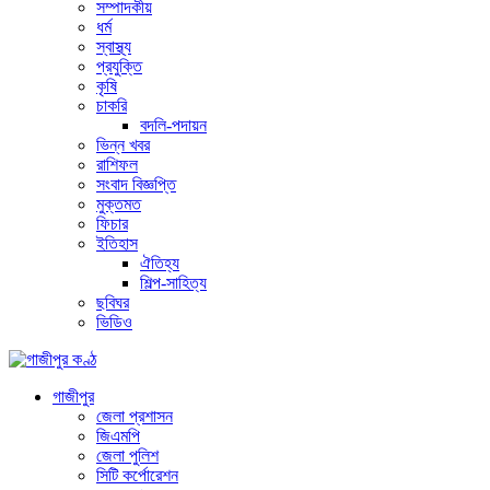
সম্পাদকীয়
ধর্ম
স্বাস্থ্য
প্রযুক্তি
কৃষি
চাকরি
বদলি-পদায়ন
ভিন্ন খবর
রাশিফল
সংবাদ বিজ্ঞপ্তি
মুক্তমত
ফিচার
ইতিহাস
ঐতিহ্য
শিল্প-সাহিত্য
ছবিঘর
ভিডিও
গাজীপুর
জেলা প্রশাসন
জিএমপি
জেলা পুলিশ
সিটি কর্পোরেশন