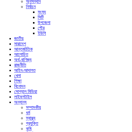
অনুসন্ধান
নির্বাচন
সংসদ
সিটি
উপজেলা
পৌর
ইউপি
জাতীয়
সারাদেশ
আন্তর্জাতিক
আলোচিত
অর্থ-বাণিজ্য
রাজনীতি
আইন-আদালত
খেলা
শিক্ষা
বিনোদন
সোশ্যাল মিডিয়া
লাইফস্টাইল
অন্যান্য
সম্পাদকীয়
ধর্ম
স্বাস্থ্য
প্রযুক্তি
কৃষি