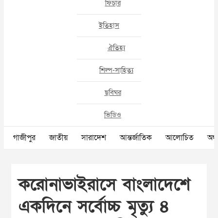
ফিচার
ইতিহাস
ঐতিহ্য
শিল্প-সাহিত্য
ছবিঘর
ভিডিও
গাজীপুর
জাতীয়
সারাদেশ
আন্তর্জাতিক
আলোচিত
অর্থ
করোনাভাইরাসে বাংলাদেশে
একদিনে সর্বোচ্চ মৃত্যু ৪