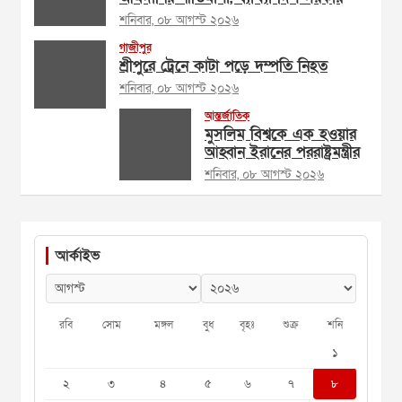
শনিবার, ০৮ আগস্ট ২০২৬
গাজীপুর
শ্রীপুরে ট্রেনে কাটা পড়ে দম্পতি নিহত
শনিবার, ০৮ আগস্ট ২০২৬
আন্তর্জাতিক
মুসলিম বিশ্বকে এক হওয়ার
আহ্বান ইরানের পররাষ্ট্রমন্ত্রীর
শনিবার, ০৮ আগস্ট ২০২৬
আর্কাইভ
রবি
সোম
মঙ্গল
বুধ
বৃহঃ
শুক্র
শনি
১
২
৩
৪
৫
৬
৭
৮