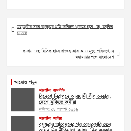
Post
মহামারীর সময় আল্লাহর প্রতি অবিচল থাকতে হবে : ডা: জাকির
navigation
নায়েক
করোনা: জ্যামিতিক হারে বাড়ছে আক্রান্ত ও মূত্যু, পরিসংখ্যান
মহামারির পথে বাংলাদেশ
আরোও পড়ুন
আলোচিত
রাজনীতি
বিদেশে নিরাপদে আওয়ামী লীগ নেতারা,
দেশে ঝুঁকিতে কর্মীরা
শনিবার, ০৮ আগস্ট ২০২৬
আলোচিত
জাতীয়
বসুন্ধরার আবেদনের পর বেসরকারি তেল
আমদানির নীতিমালা, ব্যাখ্যা দিল সরকার