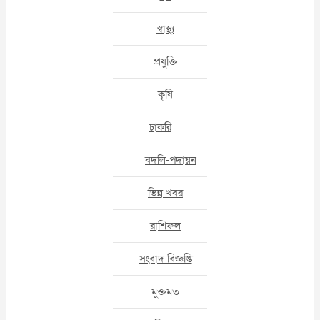
স্বাস্থ্য
প্রযুক্তি
কৃষি
চাকরি
বদলি-পদায়ন
ভিন্ন খবর
রাশিফল
সংবাদ বিজ্ঞপ্তি
মুক্তমত