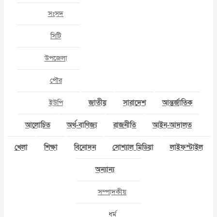
সংসদ
সিটি
উপজেলা
পৌর
ইউপি
জাতীয়
সারাদেশ
আন্তর্জাতিক
আলোচিত
অর্থ-বাণিজ্য
রাজনীতি
আইন-আদালত
খেলা
শিক্ষা
বিনোদন
সোশ্যাল মিডিয়া
লাইফস্টাইল
অন্যান্য
সম্পাদকীয়
ধর্ম