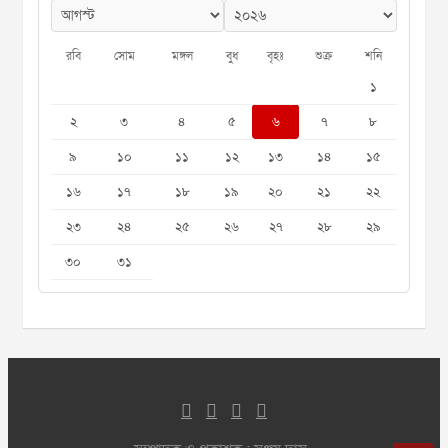
রবি
সোম
মঙ্গল
বুধ
বৃহঃ
শুক্র
শনি
১
২
৩
৪
৫
৬
৭
৮
৯
১০
১১
১২
১৩
১৪
১৫
১৬
১৭
১৮
১৯
২০
২১
২২
২৩
২৪
২৫
২৬
২৭
২৮
২৯
৩০
৩১