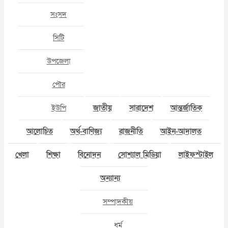
সংসদ
সিটি
উপজেলা
পৌর
ইউপি
জাতীয়
সারাদেশ
আন্তর্জাতিক
আলোচিত
অর্থ-বাণিজ্য
রাজনীতি
আইন-আদালত
খেলা
শিক্ষা
বিনোদন
সোশ্যাল মিডিয়া
লাইফস্টাইল
অন্যান্য
সম্পাদকীয়
ধর্ম