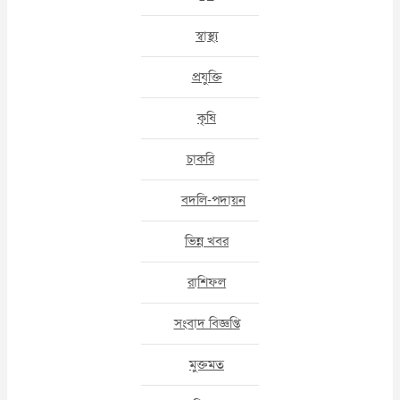
স্বাস্থ্য
প্রযুক্তি
কৃষি
চাকরি
বদলি-পদায়ন
ভিন্ন খবর
রাশিফল
সংবাদ বিজ্ঞপ্তি
মুক্তমত