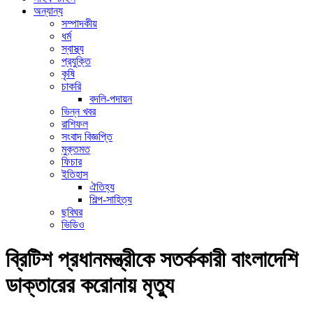
অন্যান্য
সম্পাদকীয়
ধর্ম
স্বাস্থ্য
প্রযুক্তি
কৃষি
চাকরি
বদলি-পদায়ন
ভিন্ন খবর
রাশিফল
সংবাদ বিজ্ঞপ্তি
মুক্তমত
ফিচার
ইতিহাস
ঐতিহ্য
শিল্প-সাহিত্য
ছবিঘর
ভিডিও
ব্রিটিশ প্রধানমন্ত্রীকে সতর্ককারী বাংলাদেশি
ডাক্তারের করোনায় মৃত্যু