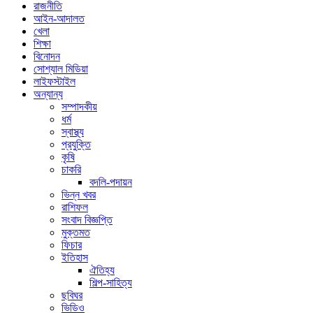
রাজনীতি
আইন-আদালত
খেলা
শিক্ষা
বিনোদন
সোশ্যাল মিডিয়া
লাইফস্টাইল
অন্যান্য
সম্পাদকীয়
ধর্ম
স্বাস্থ্য
প্রযুক্তি
কৃষি
চাকরি
বদলি-পদায়ন
ভিন্ন খবর
রাশিফল
সংবাদ বিজ্ঞপ্তি
মুক্তমত
ফিচার
ইতিহাস
ঐতিহ্য
শিল্প-সাহিত্য
ছবিঘর
ভিডিও