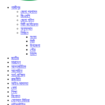
গাজীপুর
জেলা প্রশাসন
জিএমপি
জেলা পুলিশ
সিটি কর্পোরেশন
অনুসন্ধান
নির্বাচন
সংসদ
সিটি
উপজেলা
পৌর
ইউপি
জাতীয়
সারাদেশ
আন্তর্জাতিক
আলোচিত
অর্থ-বাণিজ্য
রাজনীতি
আইন-আদালত
খেলা
শিক্ষা
বিনোদন
সোশ্যাল মিডিয়া
লাইফস্টাইল