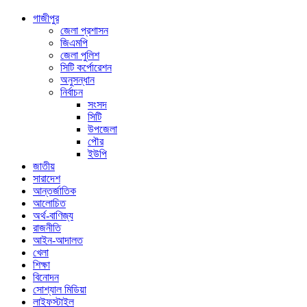
গাজীপুর
জেলা প্রশাসন
জিএমপি
জেলা পুলিশ
সিটি কর্পোরেশন
অনুসন্ধান
নির্বাচন
সংসদ
সিটি
উপজেলা
পৌর
ইউপি
জাতীয়
সারাদেশ
আন্তর্জাতিক
আলোচিত
অর্থ-বাণিজ্য
রাজনীতি
আইন-আদালত
খেলা
শিক্ষা
বিনোদন
সোশ্যাল মিডিয়া
লাইফস্টাইল