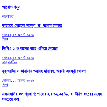
navigation
আরোও পড়ুন
আলোচিত
ভারতের গোয়েন্দা সংস্থা ‘র’ প্রধান ঢাকায়!
সোমবার, ১০ আগস্ট ২০২৬
শিক্ষা
জিপিএ-৫ ও পাসের হারে এগিয়ে মেয়েরা
সোমবার, ১০ আগস্ট ২০২৬
আন্তর্জাতিক
যুক্তরাষ্ট্র ও কানাডায় ভয়াবহ দাবানল, জরুরি অবস্থা ঘোষণা
সোমবার, ১০ আগস্ট ২০২৬
শিক্ষা
এসএসসির ফল প্রকাশ: পাসের হার ৬২.২৫%, যা উনিশ বছরের মধ্যে
সবচেয়ে কম