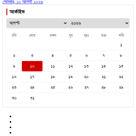
সোমবার, ১০ আগস্ট ২০২৬
আর্কাইভ
রবি
সোম
মঙ্গল
বুধ
বৃহঃ
শুক্র
শনি
১
২
৩
৪
৫
৬
৭
৮
৯
১০
১১
১২
১৩
১৪
১৫
১৬
১৭
১৮
১৯
২০
২১
২২
২৩
২৪
২৫
২৬
২৭
২৮
২৯
৩০
৩১