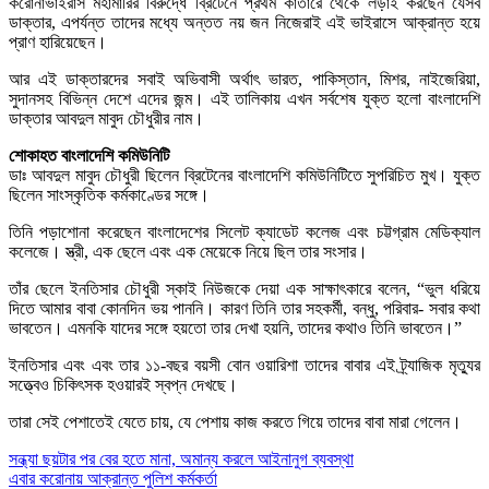
করোনাভাইরাস মহামারির বিরুদ্ধে ব্রিটেনে প্রথম কাতারে থেকে লড়াই করছেন যেসব
ডাক্তার, এপর্যন্ত তাদের মধ্যে অন্তত নয় জন নিজেরাই এই ভাইরাসে আক্রান্ত হয়ে
প্রাণ হারিয়েছেন।
আর এই ডাক্তারদের সবাই অভিবাসী অর্থাৎ ভারত, পাকিস্তান, মিশর, নাইজেরিয়া,
সুদানসহ বিভিন্ন দেশে এদের জন্ম। এই তালিকায় এখন সর্বশেষ যুক্ত হলো বাংলাদেশি
ডাক্তার আবদুল মাবুদ চৌধুরীর নাম।
শোকাহত বাংলাদেশি কমিউনিটি
ডাঃ আবদুল মাবুদ চৌধুরী ছিলেন ব্রিটেনের বাংলাদেশি কমিউনিটিতে সুপরিচিত মুখ। যুক্ত
ছিলেন সাংস্কৃতিক কর্মকাণ্ডের সঙ্গে।
তিনি পড়াশোনা করেছেন বাংলাদেশের সিলেট ক্যাডেট কলেজ এবং চট্টগ্রাম মেডিক্যাল
কলেজে। স্ত্রী, এক ছেলে এবং এক মেয়েকে নিয়ে ছিল তার সংসার।
তাঁর ছেলে ইনতিসার চৌধুরী স্কাই নিউজকে দেয়া এক সাক্ষাৎকারে বলেন, “ভুল ধরিয়ে
দিতে আমার বাবা কোনদিন ভয় পাননি। কারণ তিনি তার সহকর্মী, বন্ধু, পরিবার- সবার কথা
ভাবতেন। এমনকি যাদের সঙ্গে হয়তো তার দেখা হয়নি, তাদের কথাও তিনি ভাবতেন।”
ইনতিসার এবং এবং তার ১১-বছর বয়সী বোন ওয়ারিশা তাদের বাবার এই ট্র্যাজিক মৃত্যুর
সত্ত্বেও চিকিৎসক হওয়ারই স্বপ্ন দেখছে।
তারা সেই পেশাতেই যেতে চায়, যে পেশায় কাজ করতে গিয়ে তাদের বাবা মারা গেলেন।
Post
সন্ধ্যা ছয়টার পর বের হতে মানা, অমান্য করলে আইনানুগ ব্যবস্থা
এবার করোনায় আক্রান্ত পুলিশ কর্মকর্তা