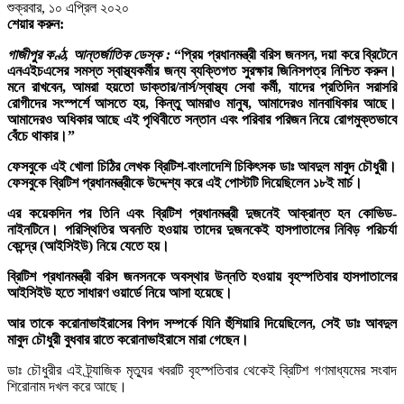
শুক্রবার, ১০ এপ্রিল ২০২০
শেয়ার করুন:
গাজীপুর কণ্ঠ, আন্তর্জাতিক ডেস্ক :
“প্রিয় প্রধানমন্ত্রী বরিস জনসন, দয়া করে ব্রিটেনে
এনএইচএসের সমস্ত স্বাস্থ্যকর্মীর জন্য ব্যক্তিগত সুরক্ষার জিনিসপত্র নিশ্চিত করুন।
মনে রাখবেন, আমরা হয়তো ডাক্তার/নার্স/স্বাস্থ্য সেবা কর্মী, যাদের প্রতিদিন সরাসরি
রোগীদের সংস্পর্শে আসতে হয়, কিন্তু আমরাও মানুষ, আমাদেরও মানবাধিকার আছে।
আমাদেরও অধিকার আছে এই পৃথিবীতে সন্তান এবং পরিবার পরিজন নিয়ে রোগমুক্তভাবে
বেঁচে থাকার।”
ফেসবুকে এই খোলা চিঠির লেখক ব্রিটিশ-বাংলাদেশি চিকিৎসক ডাঃ আবদুল মাবুদ চৌধুরী।
ফেসবুকে ব্রিটিশ প্রধানমন্ত্রীকে উদ্দেশ্য করে এই পোস্টটি দিয়েছিলেন ১৮ই মার্চ।
এর কয়েকদিন পর তিনি এবং ব্রিটিশ প্রধানমন্ত্রী দুজনেই আক্রান্ত হন কোভিড-
নাইনটিনে। পরিস্থিতির অবনতি হওয়ায় তাদের দুজনকেই হাসপাতালের নিবিড় পরিচর্যা
কেন্দ্রে (আইসিইউ) নিয়ে যেতে হয়।
ব্রিটিশ প্রধানমন্ত্রী বরিস জনসনকে অবস্থার উন্নতি হওয়ায় বৃহস্পতিবার হাসপাতালের
আইসিইউ হতে সাধারণ ওয়ার্ডে নিয়ে আসা হয়েছে।
আর তাকে করোনাভাইরাসের বিপদ সম্পর্কে যিনি হুঁশিয়ারি দিয়েছিলেন, সেই ডাঃ আবদুল
মাবুদ চৌধুরী বুধবার রাতে করোনাভাইরাসে মারা গেছেন।
ডাঃ চৌধুরীর এই ট্র্যাজিক মৃত্যুর খবরটি বৃহস্পতিবার থেকেই ব্রিটিশ গণমাধ্যমের সংবাদ
শিরোনাম দখল করে আছে।