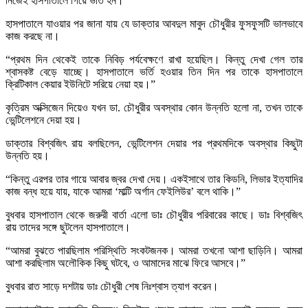
নিজেই হাসপাতালে গিয়ে ভর্তি হন।”
হাসপাতালে যাওয়ার পর জানা যায় যে ডাক্তার আবদুল মাবুদ চৌধুরীর ফুসফুসটি ভালভাবে
কাজ করছে না।
“প্রথম দিন থেকেই তাকে নিবিড় পর্যবেক্ষণে রাখা হয়েছিল। কিন্তু দেখা গেল তার
শ্বাসকষ্ট বেড়ে যাচ্ছে। হাসপাতালে ভর্তি হওয়ার তিন দিন পর তাকে হাসপাতালে
ক্রিটিকাল কেয়ার ইউনিটে সরিয়ে নেয়া হয়।”
কৃত্রিম অক্সিজেন দিয়েও যখন ডা. চৌধুরীর অবস্থার কোন উন্নতি হলো না, তখন তাকে
ভেন্টিলেশনে দেয়া হয়।
ডাক্তার বিশ্বজিৎ রায় বলছিলেন, ভেন্টিলেশন দেয়ার পর প্রথমদিকে অবস্থার কিছুটা
উন্নতি হয়।
“কিন্তু এরপর তার গায়ে আবার জ্বর দেখা দেয়। একইসাথে তার কিডনি, লিভার ইত্যাদির
কাজ বন্ধ হয়ে যায়, যাকে আমরা ‘মাল্টি অর্গান ফেইলিউর’ বলে থাকি।”
বুধবার হাসপাতাল থেকে জরুরী বার্তা এলো ডাঃ চৌধুরীর পরিবারের কাছে। ডাঃ বিশ্বজিৎ
রায় তাদের সঙ্গে ছুটলেন হাসপাতালে।
“আমরা বুঝতে পারছিলাম পরিস্থিতি সংকটজনক। আমরা তখনো আশা ছাড়িনি। আমরা
আশা করছিলাম অলৌকিক কিছু ঘটবে, ও আমাদের মাঝে ফিরে আসবে।”
বুধবার রাত সাড়ে দশটায় ডাঃ চৌধুরী শেষ নিঃশ্বাস ত্যাগ করেন।