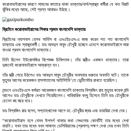
করোনাভাইরাসের কারণে সামনের কাতারে থাকা ডাক্তার/নার্স/স্বাস্থ্য কর্মীরা যে কত বিরাট
ঝুঁকির মধ্যে আছে, সেই প্রশ্ন আবারও উঠছে।
ব্রিটেনে করোনাভাইরাসের শিকার প্রথম বাংলাদেশি ডাক্তার
ব্রিটেনের ন্যাশনাল হেলথ সার্ভিস বা এনএইচএস-এ কাজ করেন শত শত বাংলাদেশি
ডাক্তার এবং স্বাস্থ্যকর্মী। ডাঃ আবদুল মাবুদ চৌধুরী হচ্ছেন এদেশে করোনাভাইরাসে মারা
যাওয়া প্রথম বাংলাদেশি ডাক্তার।
তিনি ছিলেন ইউরোলজির বিশেষজ্ঞ চিকিৎসক। তাঁর স্ত্রীও একজন ডাক্তার। তারা
দুজনেই করোনাভাইরাসে আক্রান্ত হন।
তাঁর স্ত্রী সেরে উঠলেও ডাঃ আবদুল মাবুদ চৌধুরীর অবস্থার গুরুতর অবনতি ঘটে। তাকে
মৃত্যুর আগের কয়েকজন হাসপাতালের আইসিইউ‌’তে ভেন্টিলেটার রাখতে হয়েছিল।
লন্ডনে এনএইচএসে কর্মরত আরেকজন বাংলাদেশি ডাক্তার বিশ্বজিৎ রায় মৃত্যুর কয়েক ঘন্টা
আগেও ডাঃ চৌধুরীকে দেখতে গিয়েছিলেন। পারিবারিক বন্ধু হিসেবে তিনি ডাঃ চৌধুরীকে
চেনেন বহু বছর ধরে।
ডাঃ বিশ্বজিৎ রায় বলেন, সপ্তাহখানেক আগে ডা. চৌধুরীর জ্বর এবং ডায়রিয়া দেখা দেয়।
“করোনাভাইরাস হলে যেসব উপসর্গ থাকার কথা সেগুলোর কোনটিই তার মধ্যে দেখা
যায়নি। যখন তার মধ্যে যখন সামান্য ডেলিরিয়ামের (প্রলাপ) লক্ষণ দেখা দেয় তখন তিনি