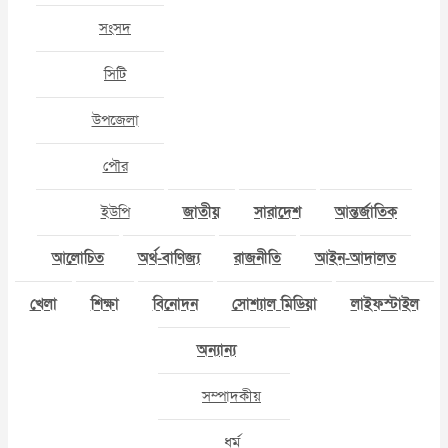
সংসদ
সিটি
উপজেলা
পৌর
ইউপি
জাতীয়
সারাদেশ
আন্তর্জাতিক
আলোচিত
অর্থ-বাণিজ্য
রাজনীতি
আইন-আদালত
খেলা
শিক্ষা
বিনোদন
সোশ্যাল মিডিয়া
লাইফস্টাইল
অন্যান্য
সম্পাদকীয়
ধর্ম