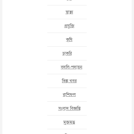
স্বাস্থ্য
প্রযুক্তি
কৃষি
চাকরি
বদলি-পদায়ন
ভিন্ন খবর
রাশিফল
সংবাদ বিজ্ঞপ্তি
মুক্তমত