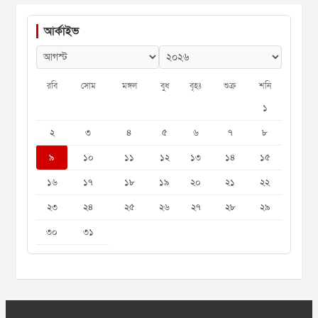
আর্কাইভ
রবি
সোম
মঙ্গল
বুধ
বৃহঃ
শুক্র
শনি
১
২
৩
৪
৫
৬
৭
৮
৯
১০
১১
১২
১৩
১৪
১৫
১৬
১৭
১৮
১৯
২০
২১
২২
২৩
২৪
২৫
২৬
২৭
২৮
২৯
৩০
৩১