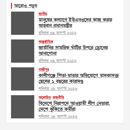
আরোও পড়ুন
জাতীয়
মানুষের কল্যাণে ইউএনওদের কাজ করার
আহ্বান প্রধানমন্ত্রীর
রবিবার, ০৯ আগস্ট ২০২৬
আন্তর্জাতিক
জার্মানির সামরিক ঘাঁটির উপরে ড্রোনের
আনাগোনা
রবিবার, ০৯ আগস্ট ২০২৬
গাজীপুর
কালীগঞ্জে পিতা-মাতার অভিযোগে মাদকাসক্ত
ছেলের ১ বছরের কারাদণ্ড
শনিবার, ০৮ আগস্ট ২০২৬
আলোচিত
রাজনীতি
বিদেশে নিরাপদে আওয়ামী লীগ নেতারা,
দেশে ঝুঁকিতে কর্মীরা
শনিবার, ০৮ আগস্ট ২০২৬