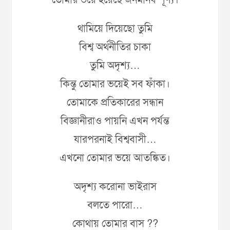
তোমার ভয়ে হয়েছে জনমানব শূণ্য।
থামিয়ে দিয়েছো তুমি
বিশ্ব অর্থনীতির চাকা
তুমি অদৃশ্য…
কিন্তু তোমার ভয়েই সব ফাঁকা।
তোমাকে প্রতিকারের সন্ধান
বিজ্ঞানীরাও পায়নি এখন পর্যন্ত
যারপরনাই বিশ্ববাসী…
এখনো তোমার ভয়ে আতঙ্কিত।
অদৃশ্য করোনা ভাইরাস
বলতে পারো…
কোথায় তোমার বাস ??