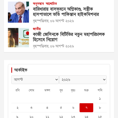
অনুসন্ধান
আলোচিত
বারিধারায় বাসভবনে অগ্নিকাণ্ড, সস্ত্রীক
হাসপাতালে ভর্তি পাকিস্তান হাইকমিশনার
বৃহস্পতিবার, ০৬ আগস্ট ২০২৬
জাতীয়
কাজী জেসিনকে বিটিভির নতুন মহাপরিচালক
হিসেবে নিয়োগ
বৃহস্পতিবার, ০৬ আগস্ট ২০২৬
আর্কাইভ
রবি
সোম
মঙ্গল
বুধ
বৃহঃ
শুক্র
শনি
১
২
৩
৪
৫
৬
৭
৮
৯
১০
১১
১২
১৩
১৪
১৫