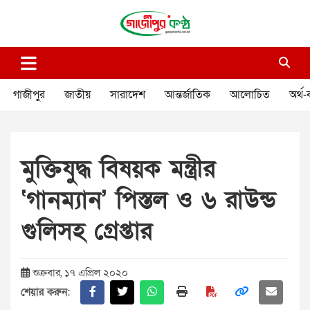
Skip
to
content
গাজীপুর কণ্ঠ
গণমানুষের কণ্ঠ
গাজীপুর
জাতীয়
সারাদেশ
আন্তর্জাতিক
আলোচিত
অর্থ-
মুক্তিযুদ্ধ বিষয়ক মন্ত্রীর
‘গানম্যান’ পিস্তল ও ৬ রাউন্ড
গুলিসহ গ্রেপ্তার
শুক্রবার, ১৭ এপ্রিল ২০২০
শেয়ার করুন: