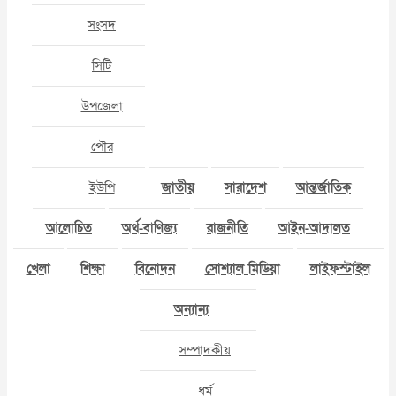
সংসদ
সিটি
উপজেলা
পৌর
ইউপি
জাতীয়
সারাদেশ
আন্তর্জাতিক
আলোচিত
অর্থ-বাণিজ্য
রাজনীতি
আইন-আদালত
খেলা
শিক্ষা
বিনোদন
সোশ্যাল মিডিয়া
লাইফস্টাইল
অন্যান্য
সম্পাদকীয়
ধর্ম