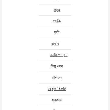
স্বাস্থ্য
প্রযুক্তি
কৃষি
চাকরি
বদলি-পদায়ন
ভিন্ন খবর
রাশিফল
সংবাদ বিজ্ঞপ্তি
মুক্তমত