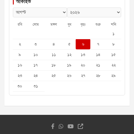
আর্কাইভ
রবি
সোম
মঙ্গল
বুধ
বৃহঃ
শুক্র
শনি
১
২
৩
৪
৫
৬
৭
৮
৯
১০
১১
১২
১৩
১৪
১৫
১৬
১৭
১৮
১৯
২০
২১
২২
২৩
২৪
২৫
২৬
২৭
২৮
২৯
৩০
৩১