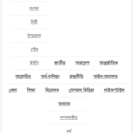
সংসদ
সিটি
উপজেলা
পৌর
ইউপি
জাতীয়
সারাদেশ
আন্তর্জাতিক
আলোচিত
অর্থ-বাণিজ্য
রাজনীতি
আইন-আদালত
খেলা
শিক্ষা
বিনোদন
সোশ্যাল মিডিয়া
লাইফস্টাইল
অন্যান্য
সম্পাদকীয়
ধর্ম