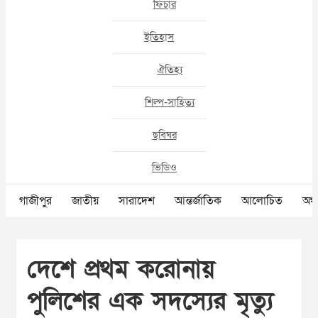
ফিচার
ইতিহাস
ঐতিহ্য
শিল্প-সাহিত্য
ছবিঘর
ভিডিও
গাজীপুর
জাতীয়
সারাদেশ
আন্তর্জাতিক
আলোচিত
অর্থ
দেশে প্রথম করোনায়
পুলিশের এক সদস্যের মৃত্যু