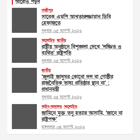
আরোও পড়ুন
গাজীপুর
সাবেক এমপি আখতারুজ্জামান ডিবি
হেফাজতে
বুধবার, ০৫ আগস্ট ২০২৬
আলোচিত
জাতীয়
রাষ্ট্রীয় অনুষ্ঠানে বিশৃঙ্খলা দেখে ‘লজ্জিত ও
ব্যথিত’ রাষ্ট্রপতি
বুধবার, ০৫ আগস্ট ২০২৬
জাতীয়
‘জুলাই জাদুঘর কোনো দল বা গোষ্ঠীর
রাজনৈতিক ভাষ্য প্রতিষ্ঠার স্থান না’ :
প্রধানমন্ত্রী
বুধবার, ০৫ আগস্ট ২০২৬
আইন-আদালত
আলোচিত
জামিনে মুক্ত তনু হত্যার আসামি, ‘জানে না
রাষ্ট্রপক্ষ’
মঙ্গলবার, ০৪ আগস্ট ২০২৬