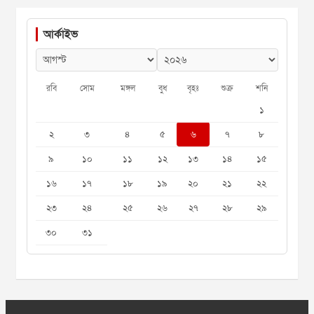
আর্কাইভ
রবি
সোম
মঙ্গল
বুধ
বৃহঃ
শুক্র
শনি
১
২
৩
৪
৫
৬
৭
৮
৯
১০
১১
১২
১৩
১৪
১৫
১৬
১৭
১৮
১৯
২০
২১
২২
২৩
২৪
২৫
২৬
২৭
২৮
২৯
৩০
৩১