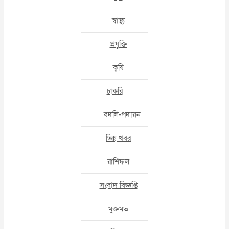
স্বাস্থ্য
প্রযুক্তি
কৃষি
চাকরি
বদলি-পদায়ন
ভিন্ন খবর
রাশিফল
সংবাদ বিজ্ঞপ্তি
মুক্তমত