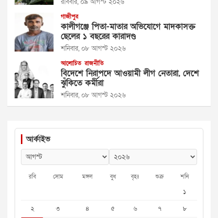
রবিবার, ০৯ আগস্ট ২০২৬
গাজীপুর
কালীগঞ্জে পিতা-মাতার অভিযোগে মাদকাসক্ত
ছেলের ১ বছরের কারাদণ্ড
শনিবার, ০৮ আগস্ট ২০২৬
আলোচিত
রাজনীতি
বিদেশে নিরাপদে আওয়ামী লীগ নেতারা, দেশে
ঝুঁকিতে কর্মীরা
শনিবার, ০৮ আগস্ট ২০২৬
আর্কাইভ
রবি
সোম
মঙ্গল
বুধ
বৃহঃ
শুক্র
শনি
১
২
৩
৪
৫
৬
৭
৮