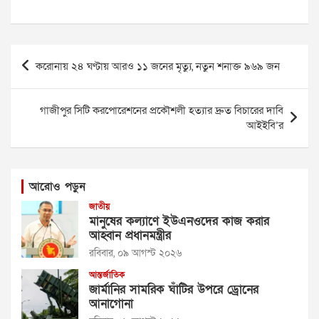
Post
করোনায় ২৪ ঘণ্টায় আরও ১১ জনের মৃত্যু, নতুন শনাক্ত ৯৬৯ জন
navigation
গাজীপুর সিটি করপোরেশনের প্রকৌশলী হত্যার দ্রুত বিচারের দাবি
আইইবি’র
আরোও পড়ুন
জাতীয়
মানুষের কল্যাণে ইউএনওদের কাজ করার
আহ্বান প্রধানমন্ত্রীর
রবিবার, ০৯ আগস্ট ২০২৬
আন্তর্জাতিক
জার্মানির সামরিক ঘাঁটির উপরে ড্রোনের
আনাগোনা