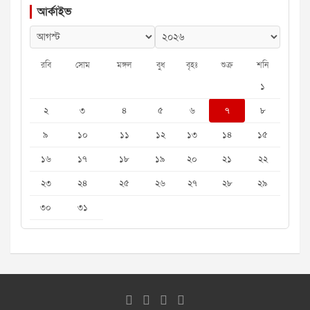
আর্কাইভ
রবি
সোম
মঙ্গল
বুধ
বৃহঃ
শুক্র
শনি
১
২
৩
৪
৫
৬
৭
৮
৯
১০
১১
১২
১৩
১৪
১৫
১৬
১৭
১৮
১৯
২০
২১
২২
২৩
২৪
২৫
২৬
২৭
২৮
২৯
৩০
৩১