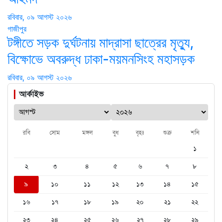
রবিবার, ০৯ আগস্ট ২০২৬
গাজীপুর
টঙ্গীতে সড়ক দুর্ঘটনায় মাদ্রাসা ছাত্রের মৃত্যু,
বিক্ষোভে অবরুদ্ধ ঢাকা-ময়মনসিংহ মহাসড়ক
রবিবার, ০৯ আগস্ট ২০২৬
আর্কাইভ
রবি
সোম
মঙ্গল
বুধ
বৃহঃ
শুক্র
শনি
১
২
৩
৪
৫
৬
৭
৮
৯
১০
১১
১২
১৩
১৪
১৫
১৬
১৭
১৮
১৯
২০
২১
২২
২৩
২৪
২৫
২৬
২৭
২৮
২৯