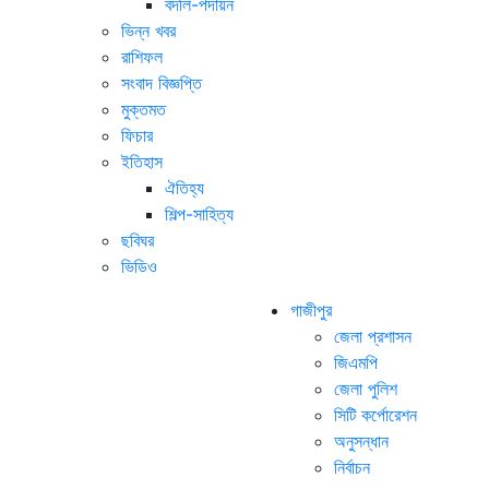
বদলি-পদায়ন
ভিন্ন খবর
রাশিফল
সংবাদ বিজ্ঞপ্তি
মুক্তমত
ফিচার
ইতিহাস
ঐতিহ্য
শিল্প-সাহিত্য
ছবিঘর
ভিডিও
গাজীপুর
জেলা প্রশাসন
জিএমপি
জেলা পুলিশ
সিটি কর্পোরেশন
অনুসন্ধান
নির্বাচন