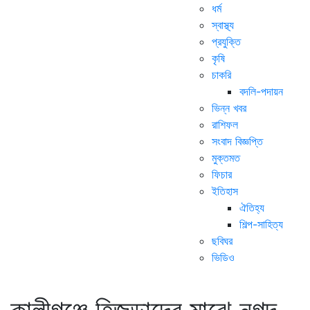
ধর্ম
স্বাস্থ্য
প্রযুক্তি
কৃষি
চাকরি
বদলি-পদায়ন
ভিন্ন খবর
রাশিফল
সংবাদ বিজ্ঞপ্তি
মুক্তমত
ফিচার
ইতিহাস
ঐতিহ্য
শিল্প-সাহিত্য
ছবিঘর
ভিডিও
কালীগঞ্জে হিজড়াদের মাঝে নগদ