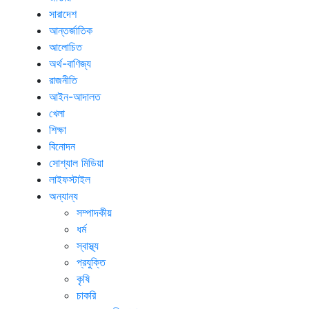
সারাদেশ
আন্তর্জাতিক
আলোচিত
অর্থ-বাণিজ্য
রাজনীতি
আইন-আদালত
খেলা
শিক্ষা
বিনোদন
সোশ্যাল মিডিয়া
লাইফস্টাইল
অন্যান্য
সম্পাদকীয়
ধর্ম
স্বাস্থ্য
প্রযুক্তি
কৃষি
চাকরি