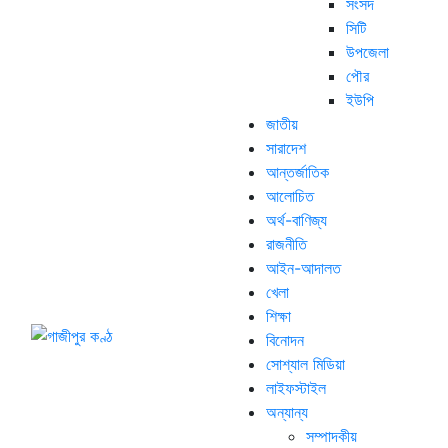
সংসদ
সিটি
উপজেলা
পৌর
ইউপি
জাতীয়
সারাদেশ
আন্তর্জাতিক
আলোচিত
অর্থ-বাণিজ্য
রাজনীতি
আইন-আদালত
খেলা
শিক্ষা
বিনোদন
সোশ্যাল মিডিয়া
লাইফস্টাইল
অন্যান্য
সম্পাদকীয়