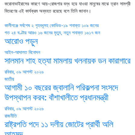
করোনাভাইরাসের কারণে আয়-রোজগার বন্ধ হয়ে যাওয়া মানুষের মাঝে ত্রান সামগ্রী
বিতরণের এই কার্যক্রম অব্যহত রয়েছে বলে তিনি জানান।
Post
কালীগঞ্জে সর্বশেষ ২ গৃহবধূসহ কোভিড-১৯ শনাক্ত ১০৯ জনের
গত ২৪ ঘণ্টায় আরও ১৬ জনের মৃত্যু, নতুন শনাক্ত ১৬১৭ জন
navigation
আরোও পড়ুন
আইন-আদালত
বিনোদন
সালমান শাহ হত্যা মামলায় খলনায়ক ডন কারাগারে
রবিবার, ০৯ আগস্ট ২০২৬
জাতীয়
আগামী ১০ বছরের জ্বালানি পরিকল্পনা সংসদে
উপস্থাপন করব: বাঁশাখালীতে প্রধানমন্ত্রী
রবিবার, ০৯ আগস্ট ২০২৬
রাজনীতি
রাষ্ট্রপতি পদে ১১ দলীয় জোটের প্রার্থী অলি
আহমদ