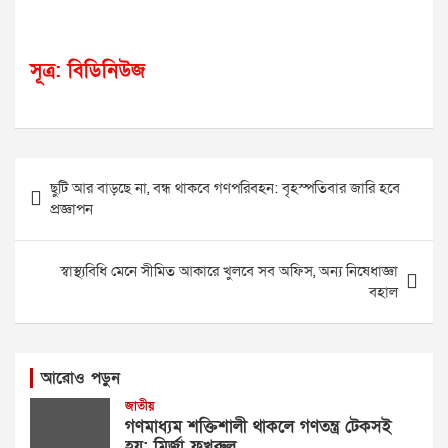
সূত্র: বিডিনিউজ
Post
ছুটি আর বাড়ছে না, বন্ধ থাকবে গণপরিবহন: বৃহস্পতিবার জারি হবে
navigation
প্রজ্ঞাপন
স্বাস্থ্যবিধি মেনে সীমিত আকারে খুলবে সব অফিস, অন্য নিষেধাজ্ঞা
বহাল
আরোও পড়ুন
জাতীয়
গণমাধ্যম শক্তিশালী থাকলে গণতন্ত্র টেকসই
হয়: মির্জা ফখরুল