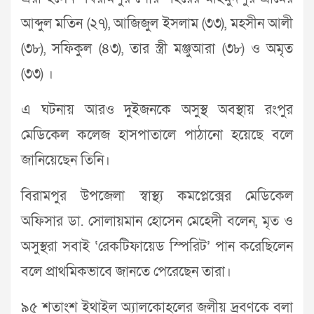
আব্দুল মতিন (২৭), আজিজুল ইসলাম (৩৩), মহসীন আলী
(৩৮), সফিকুল (৪৩), তার স্ত্রী মঞ্জুআরা (৩৮) ও অমৃত
(৩৩) ।
এ ঘটনায় আরও দুইজনকে অসুস্থ অবস্থায় রংপুর
মেডিকেল কলেজ হাসপাতালে পাঠানো হয়েছে বলে
জানিয়েছেন তিনি।
বিরামপুর উপজেলা স্বাস্থ্য কমপ্লেক্সের মেডিকেল
অফিসার ডা. সোলায়মান হোসেন মেহেদী বলেন, মৃত ও
অসুস্থরা সবাই ‘রেকটিফায়েড স্পিরিট’ পান করেছিলেন
বলে প্রাথমিকভাবে জানতে পেরেছেন তারা।
৯৫ শতাংশ ইথাইল অ্যালকোহলের জলীয় দ্রবণকে বলা