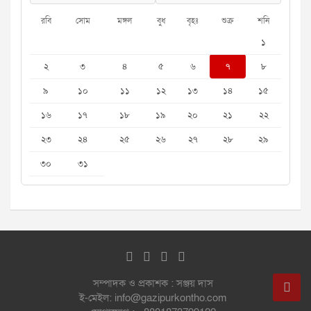
রবি
সোম
মঙ্গল
বুধ
বৃহঃ
শুক্র
শনি
১
২
৩
৪
৫
৬
৭
৮
৯
১০
১১
১২
১৩
১৪
১৫
১৬
১৭
১৮
১৯
২০
২১
২২
২৩
২৪
২৫
২৬
২৭
২৮
২৯
৩০
৩১
সম্পাদক ও প্রকাশক : সঞ্জয় দাস
ই-মেইল: info@gazipurkontho.com