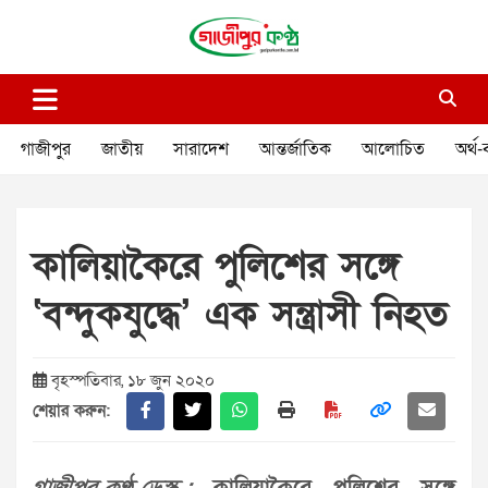
Skip
to
content
গাজীপুর কণ্ঠ
গণমানুষের কণ্ঠ
গাজীপুর
জাতীয়
সারাদেশ
আন্তর্জাতিক
আলোচিত
অর্থ-
কালিয়াকৈরে পুলিশের সঙ্গে
‘বন্দুকযুদ্ধে’ এক সন্ত্রাসী নিহত
বৃহস্পতিবার, ১৮ জুন ২০২০
শেয়ার করুন: