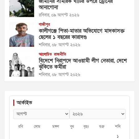
জার্মানির সামরিক ঘাঁটির উপরে ড্রোনের
আনাগোনা
রবিবার, ০৯ আগস্ট ২০২৬
গাজীপুর
কালীগঞ্জে পিতা-মাতার অভিযোগে মাদকাসক্ত
ছেলের ১ বছরের কারাদণ্ড
শনিবার, ০৮ আগস্ট ২০২৬
আলোচিত
রাজনীতি
বিদেশে নিরাপদে আওয়ামী লীগ নেতারা, দেশে
ঝুঁকিতে কর্মীরা
শনিবার, ০৮ আগস্ট ২০২৬
আর্কাইভ
রবি
সোম
মঙ্গল
বুধ
বৃহঃ
শুক্র
শনি
১