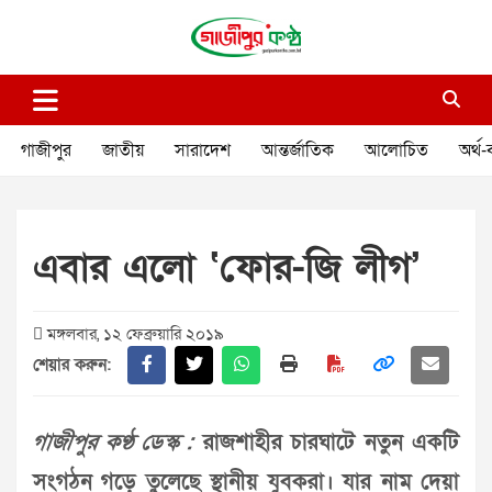
Skip
to
content
গাজীপুর কণ্ঠ
গণমানুষের কণ্ঠ
গাজীপুর
জাতীয়
সারাদেশ
আন্তর্জাতিক
আলোচিত
অর্থ-
এবার এলো ‘ফোর-জি লীগ’
মঙ্গলবার, ১২ ফেব্রুয়ারি ২০১৯
শেয়ার করুন:
গাজীপুর কণ্ঠ ডেস্ক :
রাজশাহীর চারঘাটে নতুন একটি
সংগঠন গড়ে তুলেছে স্থানীয় যুবকরা। যার নাম দেয়া