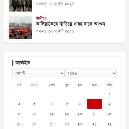
শুক্রবার, ০৭ আগস্ট ২০২৬
গাজীপুর
কালিয়াকৈরে দাঁড়িয়ে থাকা বাসে আগুন
শুক্রবার, ০৭ আগস্ট ২০২৬
আর্কাইভ
রবি
সোম
মঙ্গল
বুধ
বৃহঃ
শুক্র
শনি
১
২
৩
৪
৫
৬
৭
৮
৯
১০
১১
১২
১৩
১৪
১৫
১৬
১৭
১৮
১৯
২০
২১
২২