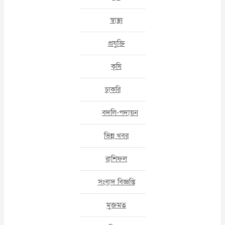
স্বাস্থ্য
প্রযুক্তি
কৃষি
চাকরি
বদলি-পদায়ন
ভিন্ন খবর
রাশিফল
সংবাদ বিজ্ঞপ্তি
মুক্তমত