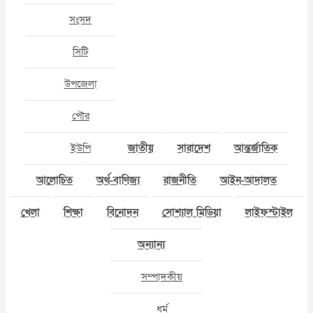
সংসদ
সিটি
উপজেলা
পৌর
ইউপি
জাতীয়
সারাদেশ
আন্তর্জাতিক
আলোচিত
অর্থ-বাণিজ্য
রাজনীতি
আইন-আদালত
খেলা
শিক্ষা
বিনোদন
সোশ্যাল মিডিয়া
লাইফস্টাইল
অন্যান্য
সম্পাদকীয়
ধর্ম