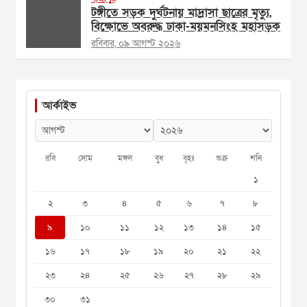
টঙ্গীতে সড়ক দুর্ঘটনায় মাদ্রাসা ছাত্রের মৃত্যু,
বিক্ষোভে অবরুদ্ধ ঢাকা-ময়মনসিংহ মহাসড়ক
রবিবার, ০৯ আগস্ট ২০২৬
আর্কাইভ
রবি
সোম
মঙ্গল
বুধ
বৃহঃ
শুক্র
শনি
১
২
৩
৪
৫
৬
৭
৮
৯
১০
১১
১২
১৩
১৪
১৫
১৬
১৭
১৮
১৯
২০
২১
২২
২৩
২৪
২৫
২৬
২৭
২৮
২৯
৩০
৩১