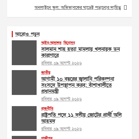
অনলাইনে স্কুল: অভিভাবকের ঘাড়েই পড়ানোর দায়িত্ব
আরোও পড়ুন
আইন-আদালত
বিনোদন
সালমান শাহ হত্যা মামলায় খলনায়ক ডন
কারাগারে
রবিবার, ০৯ আগস্ট ২০২৬
জাতীয়
আগামী ১০ বছরের জ্বালানি পরিকল্পনা
সংসদে উপস্থাপন করব: বাঁশাখালীতে
প্রধানমন্ত্রী
রবিবার, ০৯ আগস্ট ২০২৬
রাজনীতি
রাষ্ট্রপতি পদে ১১ দলীয় জোটের প্রার্থী অলি
আহমদ
রবিবার, ০৯ আগস্ট ২০২৬
গাজীপুর