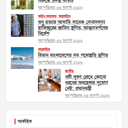
বিরুদ্ধে তদন্ত কমিটি
বৃহস্পতিবার, ০৬ আগস্ট ২০২৬
আইন-আদালত
আলোচিত
তনু হত্যার আসামি সাবেক সেনাসদস্য
হাফিজুরের জামিন স্থগিত, আত্মসমর্পণের
নির্দেশ
বৃহস্পতিবার, ০৬ আগস্ট ২০২৬
আলোচিত
বিমান বাংলাদেশের সব পদোন্নতি স্থগিত
বৃহস্পতিবার, ০৬ আগস্ট ২০২৬
জাতীয়
নদী দূষণ রোধে কোনো
ধরনের অবহেলার সুযোগ
নেই: প্রধানমন্ত্রী
বৃহস্পতিবার, ০৬ আগস্ট ২০২৬
আর্কাইভ