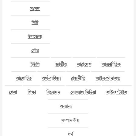
সংসদ
সিটি
উপজেলা
পৌর
ইউপি
জাতীয়
সারাদেশ
আন্তর্জাতিক
আলোচিত
অর্থ-বাণিজ্য
রাজনীতি
আইন-আদালত
খেলা
শিক্ষা
বিনোদন
সোশ্যাল মিডিয়া
লাইফস্টাইল
অন্যান্য
সম্পাদকীয়
ধর্ম