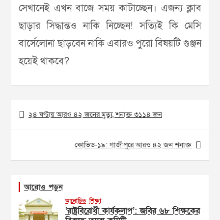
সেখানেই এখন বাজে সময় কাটাচ্ছেন। এজন‌্য ক্লাব
ছাড়ার সিদ্ধান্তও নাকি নিচ্ছেন! সত‌্যিই কি মেসি
বার্সেলোনা ছাড়বেন নাকি এবারও পুরো বিষয়টি গুঞ্জন
হয়েই থাকবে?
Post
২৪ ঘণ্টায় আরও ৪২ জনের মৃত্যু, শনাক্ত ৩১১৪ জন
navigation
কোভিড-১৯: গাজীপুরে আরও ৪২ জন শনাক্ত
আরোও পড়ুন
আলোচিত
শিক্ষা
‘রাষ্ট্রবিরোধী কার্যকলাপ’: জবির ৬৮ শিক্ষকের