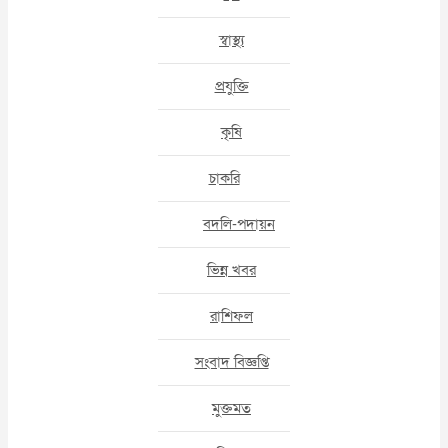
স্বাস্থ্য
প্রযুক্তি
কৃষি
চাকরি
বদলি-পদায়ন
ভিন্ন খবর
রাশিফল
সংবাদ বিজ্ঞপ্তি
মুক্তমত