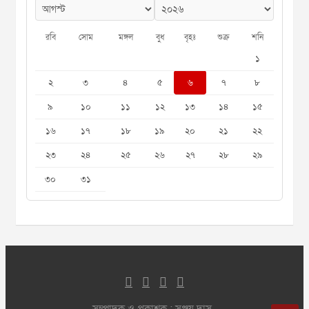
রবি
সোম
মঙ্গল
বুধ
বৃহঃ
শুক্র
শনি
১
২
৩
৪
৫
৬
৭
৮
৯
১০
১১
১২
১৩
১৪
১৫
১৬
১৭
১৮
১৯
২০
২১
২২
২৩
২৪
২৫
২৬
২৭
২৮
২৯
৩০
৩১
সম্পাদক ও প্রকাশক : সঞ্জয় দাস