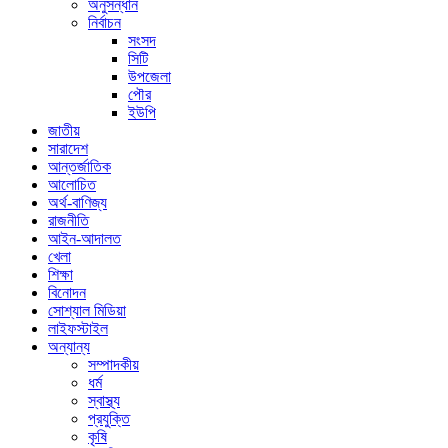
অনুসন্ধান
নির্বাচন
সংসদ
সিটি
উপজেলা
পৌর
ইউপি
জাতীয়
সারাদেশ
আন্তর্জাতিক
আলোচিত
অর্থ-বাণিজ্য
রাজনীতি
আইন-আদালত
খেলা
শিক্ষা
বিনোদন
সোশ্যাল মিডিয়া
লাইফস্টাইল
অন্যান্য
সম্পাদকীয়
ধর্ম
স্বাস্থ্য
প্রযুক্তি
কৃষি