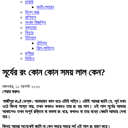
চাকরি
বদলি-পদায়ন
ভিন্ন খবর
রাশিফল
সংবাদ বিজ্ঞপ্তি
মুক্তমত
ফিচার
ইতিহাস
ঐতিহ্য
শিল্প-সাহিত্য
ছবিঘর
ভিডিও
সূর্যের রং কোন কোন সময় লাল কেন?
মঙ্গলবার, ১১ আগস্ট ২০২০
শেয়ার করুন:
গাজীপুর কণ্ঠ ডেস্ক :
আবহমান কাল ধরে এটাই সত্যি। এটাই আমরা জানি যে, সূর্য যখন
ওঠে কিংবা অস্ত যায়, তখন কখনও কখনও তার রং হয় লাল। ওই লাল সূর্যের আভায়
আকাশেও তখন অপূর্ব রক্তিম বা কমলা রং ধরে, কখনও বা তার মধ্যে বেগুনি আভায় দেখা
যায়।
কিন্তু আমরা অনেকেই জানি না কেন সময়ে সময়ে সূর্য এই লাল রং ধারণ করে।