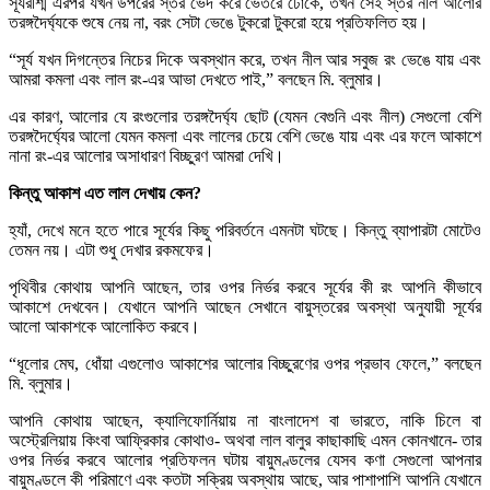
সূর্যরশ্মি এরপর যখন উপরের স্তর ভেদ করে ভেতরে ঢোকে, তখন সেই স্তর নীল আলোর
তরঙ্গদৈর্ঘ্যকে শুষে নেয় না, বরং সেটা ভেঙে টুকরো টুকরো হয়ে প্রতিফলিত হয়।
“সূর্য যখন দিগন্তের নিচের দিকে অবস্থান করে, তখন নীল আর সবুজ রং ভেঙে যায় এবং
আমরা কমলা এবং লাল রং-এর আভা দেখতে পাই,” বলছেন মি. ব্লুমার।
এর কারণ, আলোর যে রংগুলোর তরঙ্গদৈর্ঘ্য ছোট (যেমন বেগুনি এবং নীল) সেগুলো বেশি
তরঙ্গদৈর্ঘ্যের আলো যেমন কমলা এবং লালের চেয়ে বেশি ভেঙে যায় এবং এর ফলে আকাশে
নানা রং-এর আলোর অসাধারণ বিচ্ছুরণ আমরা দেখি।
কিন্তু আকাশ এত লাল দেখায় কেন?
হ্যাঁ, দেখে মনে হতে পারে সূর্যের কিছু পরিবর্তনে এমনটা ঘটছে। কিন্তু ব্যাপারটা মোটেও
তেমন নয়। এটা শুধু দেখার রকমফের।
পৃথিবীর কোথায় আপনি আছেন, তার ওপর নির্ভর করবে সূর্যের কী রং আপনি কীভাবে
আকাশে দেখবেন। যেখানে আপনি আছেন সেখানে বায়ুস্তরের অবস্থা অনুযায়ী সূর্যের
আলো আকাশকে আলোকিত করবে।
“ধূলোর মেঘ, ধোঁয়া এগুলোও আকাশের আলোর বিচ্ছুরণের ওপর প্রভাব ফেলে,” বলছেন
মি. ব্লুমার।
আপনি কোথায় আছেন, ক্যালিফোর্নিয়ায় না বাংলাদেশ বা ভারতে, নাকি চিলে বা
অস্ট্রেলিয়ায় কিংবা আফ্রিকার কোথাও- অথবা লাল বালুর কাছাকাছি এমন কোনখানে- তার
ওপর নির্ভর করবে আলোর প্রতিফলন ঘটায় বায়ুমণ্ডলের যেসব কণা সেগুলো আপনার
বায়ুমণ্ডলে কী পরিমাণে এবং কতটা সক্রিয় অবস্থায় আছে, আর পাশাপাশি আপনি যেখানে