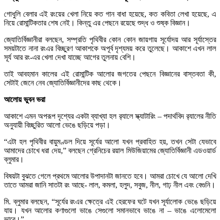
গোধুলি বেলার এই রংয়ের খেলা নিয়ে কত গান বাধা হয়েছে, কত কবিতা লেখা হয়েছে, এ
নিয়ে রোমান্টিকতার শেষ নেই। কিন্তু এর পেছনে রয়েছে শুদ্ধ ও শুষ্ক বিজ্ঞান।
জ্যোতির্বিজ্ঞানীরা বলছেন, সম্প্রতি পৃথিবীর কোন কোন জায়গায় সূর্যোদয় আর সূর্যাস্তের
সময়টাতে নানা রংএর বিচ্ছুরণ আকাশকে অপূর্ব দৃশ্যময় করে তুলেছে। আকাশে এখন লাল
সূর্য আর রং-এর খেলা দেখা যাচ্ছে আগের তুলনায় বেশি।
তাই আবহমান কালের এই রোমান্টিক আলোর জগতের পেছনে বিজ্ঞানের বাস্তবতা কী,
সেটাই জেনে নেব জ্যোতির্বিজ্ঞানীদের কাছ থেকে।
আলোয় ভুবন ভরা
আকাশে এমন অপরূপ দৃশ্যের একটা ব্যাখ্যা হল র‍্যালে স্ক্যাটারিং – পদার্থবিদ র‍্যালের নীতি
অনুযায়ী বিচ্ছুরিত আলো ভেঙে ছড়িয়ে পড়া।
“এটা হল পৃথিবীর বায়ুমণ্ডল দিয়ে সূর্যের আলো যখন প্রবাহিত হয়, তখন সেটা যেভাবে
আমাদের চোখে ধরা দেয়,” বলছেন গ্রেনিচের রয়াল মিউজিয়ামের জ্যোতির্বিজ্ঞানী এডওয়ার্ড
ব্লুমার।
বিষয়টা বুঝতে গেলে প্রথমে আলোর উপাদানটা জানতে হবে। আমরা চোখে যে আলো দেখি
তাতে আমরা জানি সাতটা রং আছে- লাল, কমলা, হলুদ, সবুজ, নীল, গাঢ় নীল এবং বেগুনি।
মি. ব্লুমার বলছেন, “সূর্যের রংএর ক্ষেত্রে এই হেরফের ঘটে যখন সূর্যালোক ভেঙে ছড়িয়ে
যায়। যখন আলোর কণাগুলো ভাঙে সেগুলো সমানভাবে ভাঙে না – ভাঙে এলোমেলো
ভাবে।”