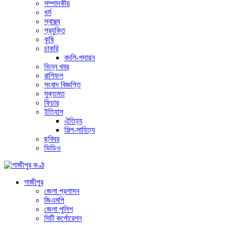
সম্পাদকীয়
ধর্ম
স্বাস্থ্য
প্রযুক্তি
কৃষি
চাকরি
বদলি-পদায়ন
ভিন্ন খবর
রাশিফল
সংবাদ বিজ্ঞপ্তি
মুক্তমত
ফিচার
ইতিহাস
ঐতিহ্য
শিল্প-সাহিত্য
ছবিঘর
ভিডিও
গাজীপুর
জেলা প্রশাসন
জিএমপি
জেলা পুলিশ
সিটি কর্পোরেশন