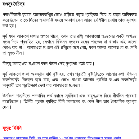
রংধনুর বৈচিত্র
পদার্থবিজ্ঞানী র‍্যালে আলোকরশ্মির ভেঙে ছড়িয়ে পড়ার প্রক্রিয়া নিয়ে যে তত্ত্ব আবিষ্কার
করেছিলেন তাতে দিনের মাঝামাঝি সময়ে আকাশ কেন আরও বেশিনীল দেখায় তাও ব্যাখ্যা
করা হয়।
সূর্য যখন আকাশে মাথার ওপরে থাকে, তখন তার রশ্মি আবহাওয়া মণ্ডলের একটা অখণ্ড
স্তর দিয়ে প্রবাহিত হয়, সেখানে বিভিন্ন স্তরের মধ্যে প্রভেদ না থাকায় এই আলো
ভেঙে যায় না। আবহাওয়া মণ্ডল এই রশ্মিকে শুষে নেয়, ফলে আমরা আলোর যে রং দেখি
তা মূলত নীল।
কিন্তু আবহাওয়া মণ্ডলে বদল ঘটলে সেই দৃশ্যপট পাল্টে যায়।
সূর্য আকাশে থাকা অবস্থায় যদি বৃষ্টি হয়, তখন প্রতিটা বৃষ্টি বিন্দুতে আলোর কণা বিভিন্ন
তরঙ্গদৈর্ঘ্যে বিভক্ত হয়ে যায়, এবং ভেঙে যাওয়া আলোর প্রতিটা রং-এর তরঙ্গদৈর্ঘ্য
অনুযায়ী তার প্রতিসরণ দেখা যায় আবহাওয়া মণ্ডলে।
উনবিংশ শতাব্দীতে পদার্থবিদ লর্ড র‍্যালে সূর্যকিরণ এবং বায়ুমণ্ডল নিয়ে দীর্ঘদিন গবেষণা
করেছিলেন। তিনিই প্রথম ব্যক্তি যিনি আকাশের রং কেন নীল তার বৈজ্ঞানিক ব্যাখ্যা
দেন।
সূত্র: বিবিসি
‘বঙ্গবন্ধু হাইটেক সিটি’তে হবে বার্ষিক ১২’শ টন প্লাজমা বিশ্লেষণে সক্ষম প্ল্যান্ট