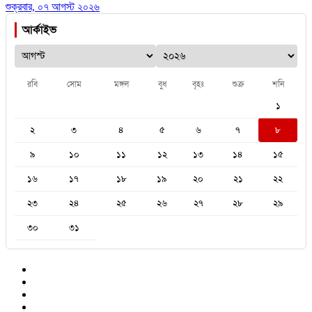
শুক্রবার, ০৭ আগস্ট ২০২৬
আর্কাইভ
রবি
সোম
মঙ্গল
বুধ
বৃহঃ
শুক্র
শনি
১
২
৩
৪
৫
৬
৭
৮
৯
১০
১১
১২
১৩
১৪
১৫
১৬
১৭
১৮
১৯
২০
২১
২২
২৩
২৪
২৫
২৬
২৭
২৮
২৯
৩০
৩১