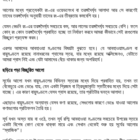
আলোর মধ্যে প্রত্যেকটা রং-এর ওয়েভলেংথ বা তরঙ্গদৈর্ঘ্য আলাদা আর সে কারণেই
তাদের তরঙ্গদৈর্ঘ্য অনুযায়ী তাদের রং-এর তীব্রতায় কমবেশি হয়।
যেমন বেগুনি রং-এর তরঙ্গদৈর্ঘ্য সবচেয়ে কম, আর লালের তরঙ্গদৈর্ঘ্য সবচেয়ে বেশি। ফলে
কোন্ রং কোন তরঙ্গদৈর্ঘ্যে প্রবাহিত হচ্ছে তা নির্ধারণ করবে আমরা কীভাবে সেই রংগুলোর
বিচ্ছুরণ প্রত্যক্ষ করব।
এরপর আমাদের আবহাওয়া মণ্ডলের বিষয়টা বুঝতে হবে। যে আবহাওয়ামণ্ডল বা
বায়ুমণ্ডলে রয়েছে নানাধরনের গ্যাসের স্তর, যার মধ্যে রয়েছে অক্সিজেনও, যেটাতে
আমরা শ্বাস নিই এবং যেটা আমাদের বেঁচে থাকার জন্য অপরিহার্য।
ছড়িয়ে পড়া বিচ্ছুরিত আলো
সূর্যের আলো যখন বায়ুমণ্ডলের বিভিন্ন স্তরের মধ্যে দিয়ে প্রবাহিত হয়, তখন তা
বেঁকেচুরে এবং ভেঙে যায়, যেন একটা প্রিজম বা ত্রিভুজাকৃতি স্ফটিকের মধ্যে দিয়ে সেটা
যাচ্ছে। এর কারণ বায়ুমণ্ডলে যেসব গ্যাস রয়েছে, তার প্রতিটার ঘনত্ব আলাদা।
এছাড়াও বায়ুমণ্ডলে অন্যান্য যেসব কণা রয়েছে, সেগুলোর কারণে ভেঙে যাওয়া আলোর
কণাগুলোর প্রতিফলন তৈরি হয়।
সূর্য যখন অস্ত যায় বা ওঠে, তখন সূর্য রশ্মি আবহাওয়া মণ্ডলের সবচেয়ে উপরের স্তরে
একটা বিশেষ কোণ থেকে ধাক্কা মারে এবং সেখান থেকেই শুরু হয় সূর্যের আলোর
“ম্যাজিক”।