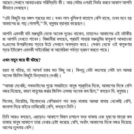
আছেন সেখানে আবহাওয়ার পরিস্থিতি কী। আর সেটার ওপরই নির্ভর করবে আকাশ আপনি
কীভাবে দেখছেন।
“এটা কিছুটা হয় মঙ্গল গ্রহের মত। যখন লাল ধূলিকণা বাতাসে বেশি থাকে, তখন মনে হয়
আকাশের রং গাঢ় গোলাপী,” মি. ব্লুমার ব্যাখ্যা করেছেন।
আপনি এমনকী যদি মরুভূমি থেকে অনেক দূরেও থাকেন, তাহলেও আকাশের এই নাটকীয়
রং আপনি দেখতে পাবেন। বিজ্ঞানীরা বলছেন, প্রায়ই সাহারা মরুভূমির বালুকণা আবহাওয়া
মণ্ডলের উপরদিকের স্তরে উঠে সেখানে অবস্থান করে। সেখান থেকে ওই বালুকণার
স্তর ইউরোপ এমনকী সাইবেরিয়া বা আমেরিকা পর্যন্ত ভ্রমণ করতে পারে।
এখন নতুন করে কী ঘটছে?
হয়ত যা ঘটছে, তা আশ্চর্য হবার মত কিছু নয়। কিন্তু যেটা বদলেছে সেটা হল আমরা
অনেক জিনিস কিছুটা ভিন্নভাবে দেখছি।
“আমরা দেখেছি, লকডাউনের পুরো সময়টাতে মানুষ প্রকৃতির দিকে, আকাশের দিকে বেশি
নজর দিয়েছে, কারণ মানুষের করার জিনিস এসময় অনেক কম ছিল,” বলছেন মি. ব্লুমার।
সিনেমা, থিয়েটার, বিনোদনের বেশিরভাগ পথ বন্ধ থাকায় আমরা বাসায় থেকেছি বেশি,
জানালা দিয়ে বাইরে তাকিয়েছি বেশি, বলছেন তিনি।
তিনি আরও বলছেন, এছাড়াও আকাশে বিমান চলাচল বন্ধ থাকায় এবং দূষণের মাত্রা কম
থাকায় মানুষ আকাশে তারা দেখার চেষ্টা করেছে বেশি, অর্থাৎ আকাশের দিকে নজর দিয়েছে
আগের তুলনায় বেশি।