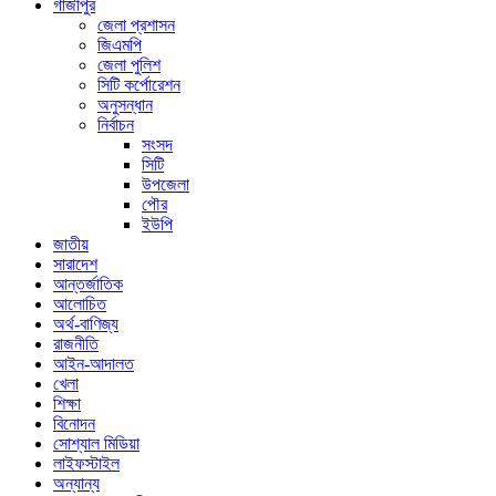
গাজীপুর
জেলা প্রশাসন
জিএমপি
জেলা পুলিশ
সিটি কর্পোরেশন
অনুসন্ধান
নির্বাচন
সংসদ
সিটি
উপজেলা
পৌর
ইউপি
জাতীয়
সারাদেশ
আন্তর্জাতিক
আলোচিত
অর্থ-বাণিজ্য
রাজনীতি
আইন-আদালত
খেলা
শিক্ষা
বিনোদন
সোশ্যাল মিডিয়া
লাইফস্টাইল
অন্যান্য