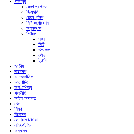
গাজীপুর
জেলা প্রশাসন
জিএমপি
জেলা পুলিশ
সিটি কর্পোরেশন
অনুসন্ধান
নির্বাচন
সংসদ
সিটি
উপজেলা
পৌর
ইউপি
জাতীয়
সারাদেশ
আন্তর্জাতিক
আলোচিত
অর্থ-বাণিজ্য
রাজনীতি
আইন-আদালত
খেলা
শিক্ষা
বিনোদন
সোশ্যাল মিডিয়া
লাইফস্টাইল
অন্যান্য