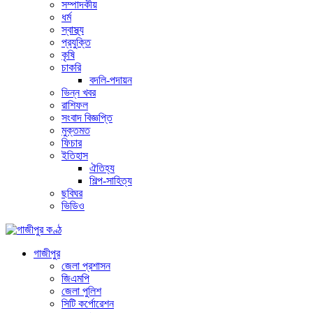
সম্পাদকীয়
ধর্ম
স্বাস্থ্য
প্রযুক্তি
কৃষি
চাকরি
বদলি-পদায়ন
ভিন্ন খবর
রাশিফল
সংবাদ বিজ্ঞপ্তি
মুক্তমত
ফিচার
ইতিহাস
ঐতিহ্য
শিল্প-সাহিত্য
ছবিঘর
ভিডিও
গাজীপুর
জেলা প্রশাসন
জিএমপি
জেলা পুলিশ
সিটি কর্পোরেশন