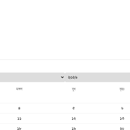
মঙ্গল
বুধ
বৃহঃ
৪
৫
৬
১১
১২
১৩
১৮
১৯
২০