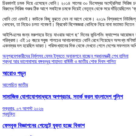
চিরকালই চমক দিয়ে এসেছেন ধোনি। ২০১৪ সাল‌ের ৩০ ডিসেম্বর অস্ট্রেলিয়া সিরিজ চলাক
বিরুদ্ধে সিরিজ শুরুর ঠিক আগে সবাইকে চমকে দিয়েই নেতৃত্ব থেকে সরে দাঁড়িয়েছিলেন ‘ক
ধোনি তো এমনই। কাউকে কিছু বুঝতে দেন না আগে থেকে। ২০১৯ বিশ্বকাপে নিউজিল্যান্ড
খেলবেন, তা নিয়েও চলত গবেষণা। ক্রিকেট বিশেষজ্ঞরা ধোনিকে নিয়ে নানা মতামত দিতেন।
আইপিএলের জন্য মরুশহরে উড়ে যাওয়ার আগে ছ’ দিনের কন্ডিশনিং ক্যাম্পের আয়োজন কর
পরিক্রমা। এই ১৫ বছরে সবুজ গালচের আনাচকানাচে ধোনি রেখে গিয়েছেন অসংখ্য মণিমানিক্য। 
একনম্বর দল হয়েছিল ভারত। পরিসংখ্যানের দিক থেকে দেখতে গেলে দেশের সফলতম অধিন
Post
অনুপ্রবেশকারীদের নির্মূলসহ যেসব ইস্যুতে অ্যাকশনে যাচ্ছেন প্রধানমন্ত্রী শেখ হাসিনা
শ্রদ্ধা আর ভালোবাসায় বঙ্গবন্ধুর শাহাদত বার্ষিকী ও জাতীয় শোক দিবস পালিত
navigation
আরোও পড়ুন
আলোচিত
জাতীয়
সামাজিক যোগাযোগমাধ্যমে অপপ্রচার, সতর্ক করল বাংলাদেশ পুলিশ
শুক্রবার, ০৭ আগস্ট ২০২৬
প্রযুক্তি
ফেসবুক বিজ্ঞাপনের পেমেন্টে যুক্ত হচ্ছে বিকাশ