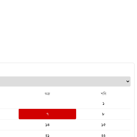
শুক্র
শনি
১
৭
৮
১৪
১৫
২১
২২