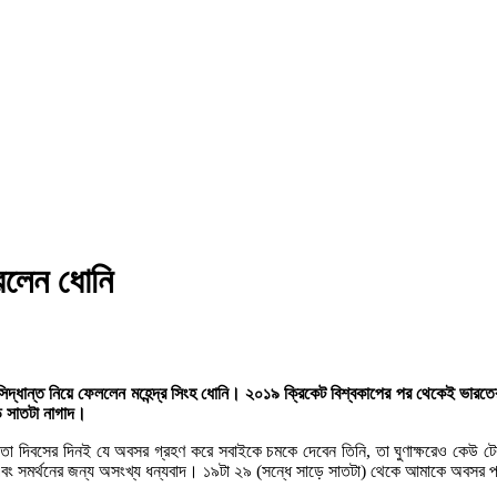
রলেন ধোনি
র সিদ্ধান্ত নিয়ে ফেললেন মহেন্দ্র সিংহ ধোনি। ২০১৯ ক্রিকেট বিশ্বকাপের পর থেকেই ভার
়ে সাতটা নাগাদ।
দিবসের দিনই যে অবসর গ্রহণ করে সবাইকে চমকে দেবেন তিনি, তা ঘুণাক্ষরেও কেউ টের পান
এবং সমর্থনের জন্য অসংখ্য ধন্যবাদ। ১৯টা ২৯ (সন্ধে সাড়ে সাতটা) থেকে আমাকে অবসর প্