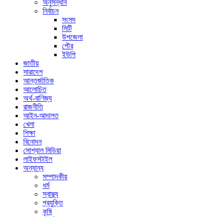
অনুসন্ধান
নির্বাচন
সংসদ
সিটি
উপজেলা
পৌর
ইউপি
জাতীয়
সারাদেশ
আন্তর্জাতিক
আলোচিত
অর্থ-বাণিজ্য
রাজনীতি
আইন-আদালত
খেলা
শিক্ষা
বিনোদন
সোশ্যাল মিডিয়া
লাইফস্টাইল
অন্যান্য
সম্পাদকীয়
ধর্ম
স্বাস্থ্য
প্রযুক্তি
কৃষি