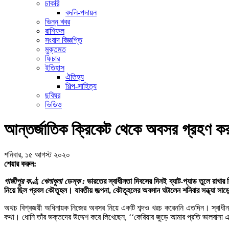
চাকরি
বদলি-পদায়ন
ভিন্ন খবর
রাশিফল
সংবাদ বিজ্ঞপ্তি
মুক্তমত
ফিচার
ইতিহাস
ঐতিহ্য
শিল্প-সাহিত্য
ছবিঘর
ভিডিও
আন্তর্জাতিক ক্রিকেট থেকে অবসর গ্রহণ ক
শনিবার, ১৫ আগস্ট ২০২০
শেয়ার করুন:
গাজীপুর কণ্ঠ, খেলাধুলা ডেস্ক :
ভারতের স্বাধীনতা দিবসের দিনই ব্যাট-প্যাড তুলে রাখা
নিয়ে ছিল প্রবল কৌতূহল। যাবতীয় জল্পনা, কৌতূহলের অবসান ঘটালেন শনিবার সন্ধ্যা সাড
অথচ বিশ্বজয়ী অধিনায়ক নিজের অবসর নিয়ে একটি শব্দও খরচ করেননি এতদিন। স্বাধীনতা 
কথা। ধোনি তাঁর ভক্তদের উদ্দেশ করে লিখেছেন, ‘‘কেরিয়ার জুড়ে আমার প্রতি ভালবাসা 