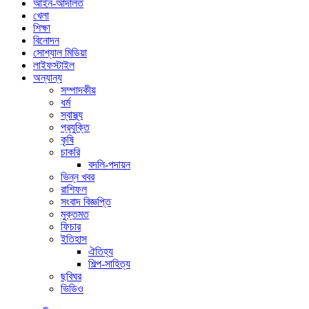
আইন-আদালত
খেলা
শিক্ষা
বিনোদন
সোশ্যাল মিডিয়া
লাইফস্টাইল
অন্যান্য
সম্পাদকীয়
ধর্ম
স্বাস্থ্য
প্রযুক্তি
কৃষি
চাকরি
বদলি-পদায়ন
ভিন্ন খবর
রাশিফল
সংবাদ বিজ্ঞপ্তি
মুক্তমত
ফিচার
ইতিহাস
ঐতিহ্য
শিল্প-সাহিত্য
ছবিঘর
ভিডিও